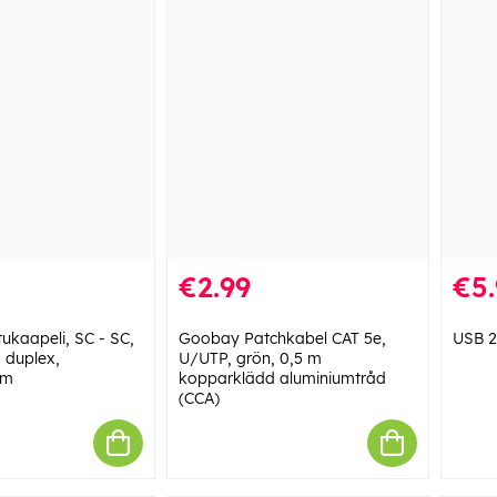
€2.99
€5.
ukaapeli, SC - SC,
Goobay Patchkabel CAT 5e,
USB 2
 duplex,
U/UTP, grön, 0,5 m
3m
kopparklädd aluminiumtråd
(CCA)