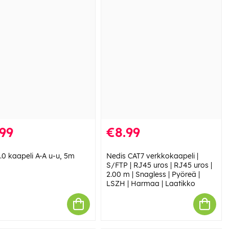
99
€8.99
.0 kaapeli A-A u-u, 5m
Nedis CAT7 verkkokaapeli |
S/FTP | RJ45 uros | RJ45 uros |
2.00 m | Snagless | Pyöreä |
LSZH | Harmaa | Laatikko