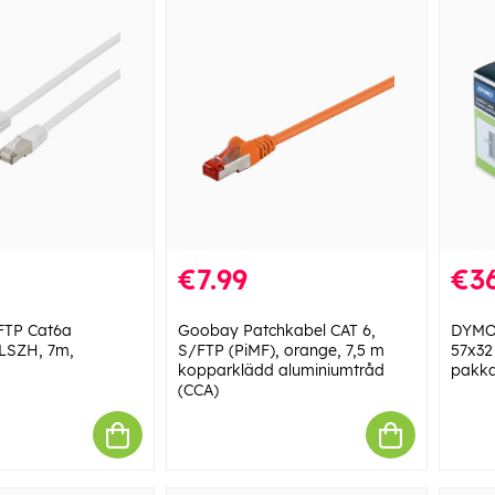
€7.99
€36
FTP Cat6a
Goobay Patchkabel CAT 6,
DYMO 
, LSZH, 7m,
S/FTP (PiMF), orange, 7,5 m
57x32
kopparklädd aluminiumtråd
pakka
(CCA)