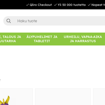
Qliro Checkout
Yli 50 000 tuotetta
Nopeat t
, TALOUS JA
ÄLYPUHELIMET JA
URHEILU, VAPAA-AIKA
UUTARHA
TABLETIT
JA HARRASTUS
t