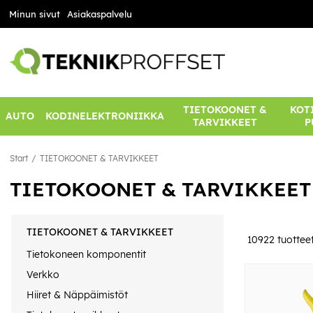
Minun sivut
Asiakaspalvelu
TIETOKOONET &
KOTI
AUTO
KODINELEKTRONIIKKA
TARVIKKEET
P
Start
TIETOKOONET & TARVIKKEET
TIETOKOONET & TARVIKKEET
TIETOKOONET & TARVIKKEET
10922
tuottee
Tietokoneen komponentit
Verkko
Hiiret & Näppäimistöt