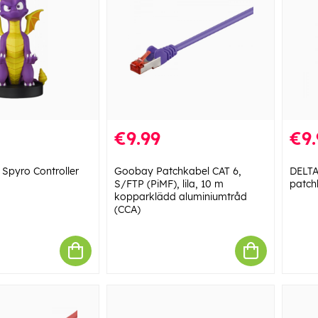
€9.99
€9.
 Spyro Controller
Goobay Patchkabel CAT 6,
DELT
S/FTP (PiMF), lila, 10 m
patch
kopparklädd aluminiumtråd
(CCA)