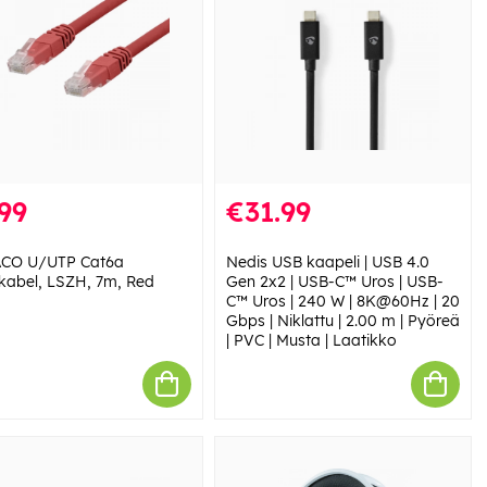
99
€31.99
ACO U/UTP Cat6a
Nedis USB kaapeli | USB 4.0
kabel, LSZH, 7m, Red
Gen 2x2 | USB-C™ Uros | USB-
C™ Uros | 240 W | 8K@60Hz | 20
Gbps | Niklattu | 2.00 m | Pyöreä
| PVC | Musta | Laatikko