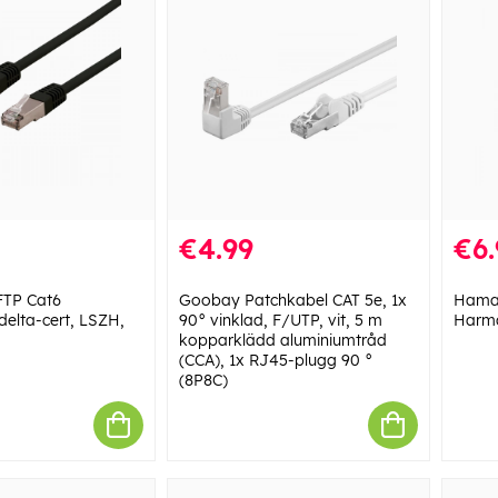
€4.99
€6.
TP Cat6
Goobay Patchkabel CAT 5e, 1x
Hama 
 delta-cert, LSZH,
90° vinklad, F/UTP, vit, 5 m
Harm
kopparklädd aluminiumtråd
(CCA), 1x RJ45-plugg 90 °
(8P8C)