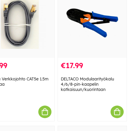
99
€17.99
Verkkojohto CAT5e 1.5m
DELTACO Modulaarityökalu
aa
4/6/8-pin-kaapelin
katkaisuun/kuorintaan