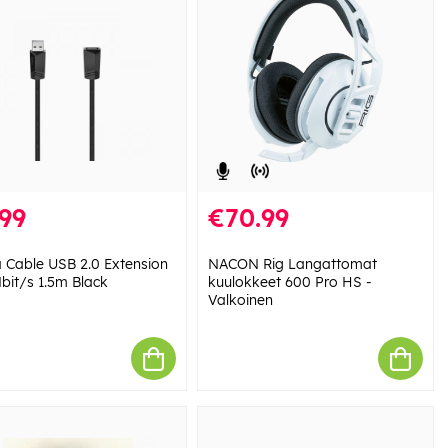
99
€70.99
Cable USB 2.0 Extension
NACON Rig Langattomat
bit/s 1.5m Black
kuulokkeet 600 Pro HS -
Valkoinen