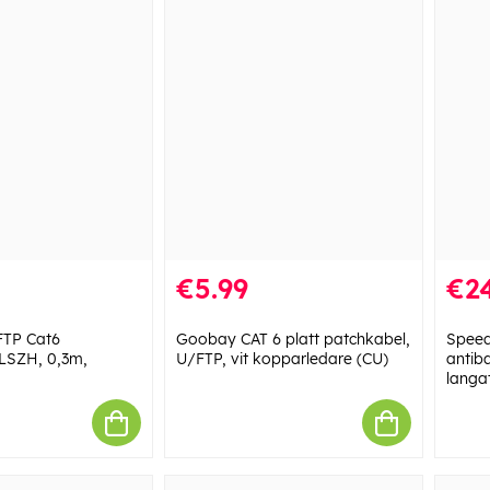
€5.99
€24
TP Cat6
Goobay CAT 6 platt patchkabel,
Speed
 LSZH, 0,3m,
U/FTP, vit kopparledare (CU)
antiba
langa