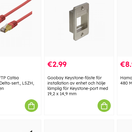
€2.99
€8.
FTP Cat6a
Goobay Keystone-fäste för
Hama 
 Delta-sert., LSZH,
installation av enhet och hölje
480 M
en
lämplig för Keystone-port med
19,2 x 14,9 mm