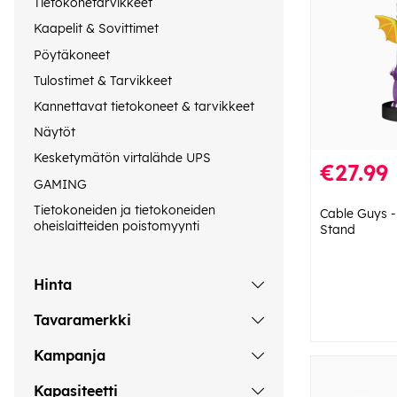
Tietokonetarvikkeet
Kaapelit & Sovittimet
Pöytäkoneet
Tulostimet & Tarvikkeet
Kannettavat tietokoneet & tarvikkeet
Näytöt
Kesketymätön virtalähde UPS
€27.99
GAMING
Tietokoneiden ja tietokoneiden
Cable Guys -
oheislaitteiden poistomyynti
Stand
Hinta
Tavaramerkki
Kampanja
Kapasiteetti