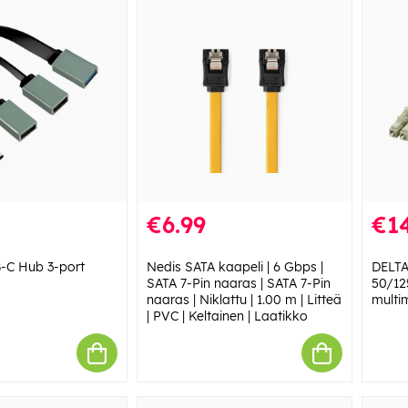
€6.99
€14
-C Hub 3-port
Nedis SATA kaapeli | 6 Gbps |
DELTA
SATA 7-Pin naaras | SATA 7-Pin
50/12
naaras | Niklattu | 1.00 m | Litteä
multi
| PVC | Keltainen | Laatikko