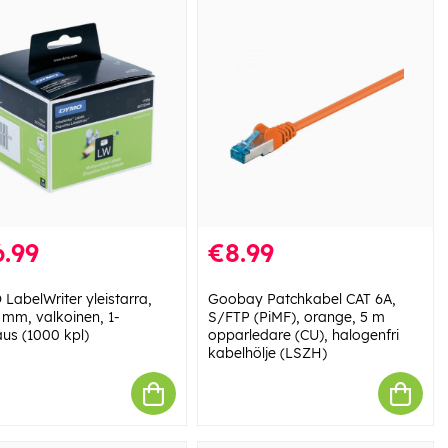
.99
€8.99
LabelWriter yleistarra,
Goobay Patchkabel CAT 6A,
 mm, valkoinen, 1-
S/FTP (PiMF), orange, 5 m
us (1000 kpl)
opparledare (CU), halogenfri
kabelhölje (LSZH)