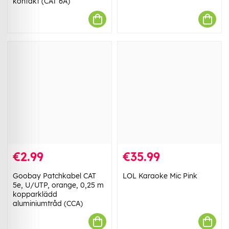
kontakt (CAT 6A)
€2.99
€35.99
Goobay Patchkabel CAT
LOL Karaoke Mic Pink
5e, U/UTP, orange, 0,25 m
kopparklädd
aluminiumtråd (CCA)