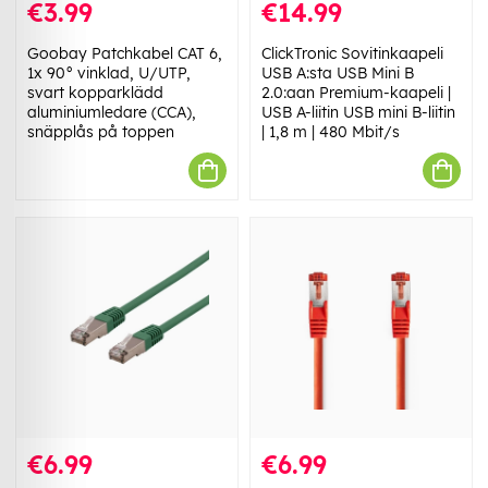
€3.99
€14.99
Goobay Patchkabel CAT 6,
ClickTronic Sovitinkaapeli
1x 90° vinklad, U/UTP,
USB A:sta USB Mini B
svart kopparklädd
2.0:aan Premium-kaapeli |
aluminiumledare (CCA),
USB A-liitin USB mini B-liitin
snäpplås på toppen
| 1,8 m | 480 Mbit/s
€6.99
€6.99