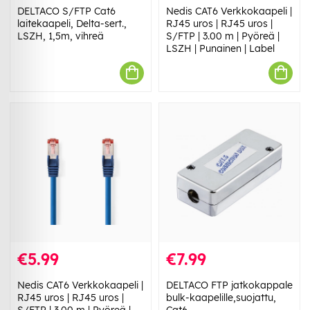
DELTACO S/FTP Cat6
Nedis CAT6 Verkkokaapeli |
laitekaapeli, Delta-sert.,
RJ45 uros | RJ45 uros |
LSZH, 1,5m, vihreä
S/FTP | 3.00 m | Pyöreä |
LSZH | Punainen | Label
€5.99
€7.99
Nedis CAT6 Verkkokaapeli |
DELTACO FTP jatkokappale
RJ45 uros | RJ45 uros |
bulk-kaapelille,suojattu,
S/FTP | 3.00 m | Pyöreä |
Cat6