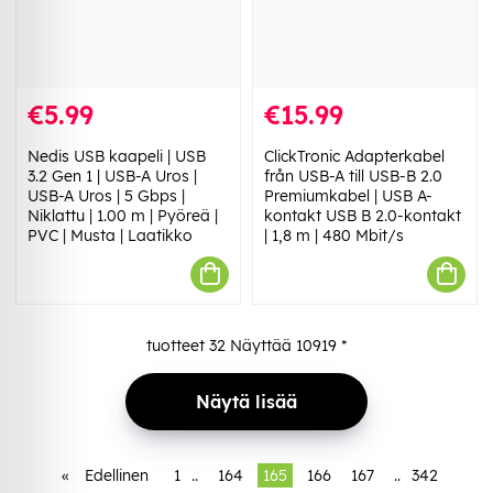
€5.99
€15.99
Nedis USB kaapeli | USB
ClickTronic Adapterkabel
3.2 Gen 1 | USB-A Uros |
från USB-A till USB-B 2.0
USB-A Uros | 5 Gbps |
Premiumkabel | USB A-
Niklattu | 1.00 m | Pyöreä |
kontakt USB B 2.0-kontakt
PVC | Musta | Laatikko
| 1,8 m | 480 Mbit/s
tuotteet
32
Näyttää
10919
*
Näytä lisää
«
Edellinen
1
..
164
165
166
167
..
342