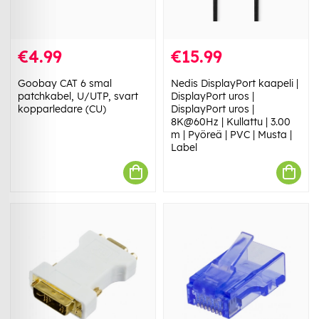
€4.99
€15.99
Goobay CAT 6 smal
Nedis DisplayPort kaapeli |
patchkabel, U/UTP, svart
DisplayPort uros |
kopparledare (CU)
DisplayPort uros |
8K@60Hz | Kullattu | 3.00
m | Pyöreä | PVC | Musta |
Label