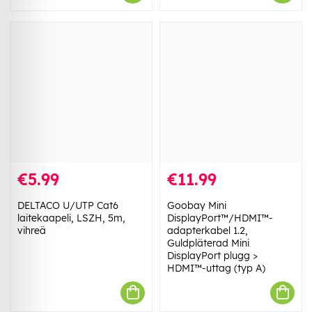
€5.99
€11.99
DELTACO U/UTP Cat6
Goobay Mini
laitekaapeli, LSZH, 5m,
DisplayPort™/HDMI™-
vihreä
adapterkabel 1.2,
Guldpläterad Mini
DisplayPort plugg >
HDMI™-uttag (typ A)