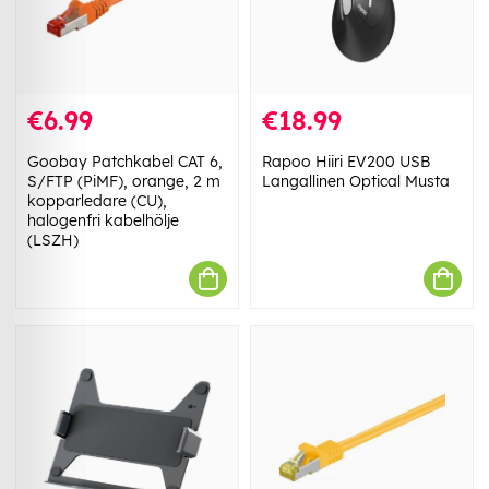
€6.99
€18.99
Goobay Patchkabel CAT 6,
Rapoo Hiiri EV200 USB
S/FTP (PiMF), orange, 2 m
Langallinen Optical Musta
kopparledare (CU),
halogenfri kabelhölje
(LSZH)