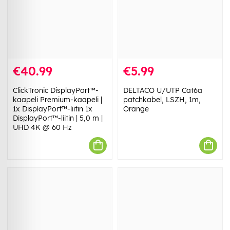
€40.99
€5.99
ClickTronic DisplayPort™-
DELTACO U/UTP Cat6a
kaapeli Premium-kaapeli |
patchkabel, LSZH, 1m,
1x DisplayPort™-liitin 1x
Orange
DisplayPort™-liitin | 5,0 m |
UHD 4K @ 60 Hz