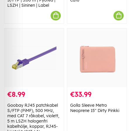
LSZH | Sininen | Label
€8.99
€33.99
Goobay RJ45 patchkabel
Golla Sleeve Metro
S/FTP (PiMF), 500 MHz,
Neoprene 15" Dirty Pinkki
med CAT 7 råkabel, violett,
5 m LSZH halogenfri
kabelhölje, koppar, RJ45-