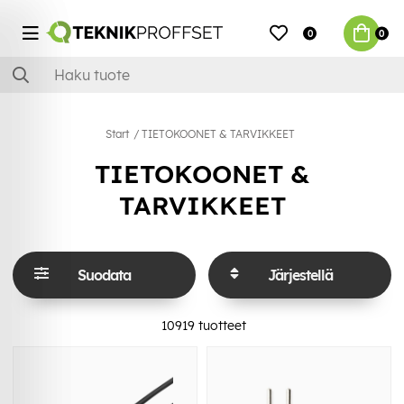
0
0
Start
TIETOKOONET & TARVIKKEET
TIETOKOONET &
TARVIKKEET
Suodata
Järjestellä
10919
tuotteet