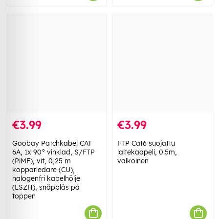
€3.99
€3.99
Goobay Patchkabel CAT
FTP Cat6 suojattu
6A, 1x 90° vinklad, S/FTP
laitekaapeli, 0.5m,
(PiMF), vit, 0,25 m
valkoinen
kopparledare (CU),
halogenfri kabelhölje
(LSZH), snäpplås på
toppen