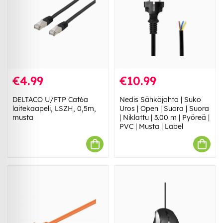
€4.99
€10.99
DELTACO U/FTP Cat6a
Nedis Sähköjohto | Suko
laitekaapeli, LSZH, 0,5m,
Uros | Open | Suora | Suora
musta
| Niklattu | 3.00 m | Pyöreä |
PVC | Musta | Label