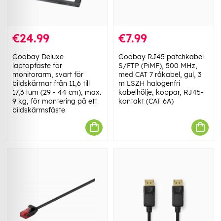
€24.99
€7.99
Goobay Deluxe
Goobay RJ45 patchkabel
laptopfäste för
S/FTP (PiMF), 500 MHz,
monitorarm, svart för
med CAT 7 råkabel, gul, 3
bildskärmar från 11,6 till
m LSZH halogenfri
17,3 tum (29 - 44 cm), max.
kabelhölje, koppar, RJ45-
9 kg, för montering på ett
kontakt (CAT 6A)
bildskärmsfäste