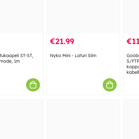
€21.99
€11
ukaapeli ST-ST,
Nyko Mini - Laturi Slim
Gooba
imode, 1m
S/FTP
koppa
kabel