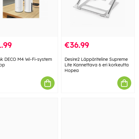
.99
€36.99
nk DECO M4 Wi-Fi-system
Desire2 Läppäriteline Supreme
op
Lite Kannettava 6 eri korkeutta
Hopea