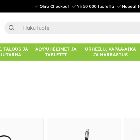
Qliro Checkout
Yli 50 000 tuotetta
Nopeat t
, TALOUS JA
ÄLYPUHELIMET JA
URHEILU, VAPAA-AIKA
UUTARHA
TABLETIT
JA HARRASTUS