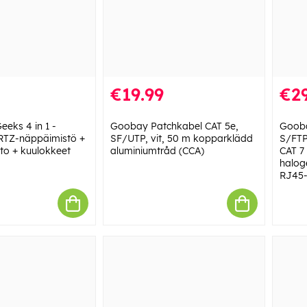
€19.99
€29
eeks 4 in 1 -
Goobay Patchkabel CAT 5e,
Gooba
RTZ-näppäimistö +
SF/UTP, vit, 50 m kopparklädd
S/FTP
atto + kuulokkeet
aluminiumtråd (CCA)
CAT 7
haloge
RJ45-