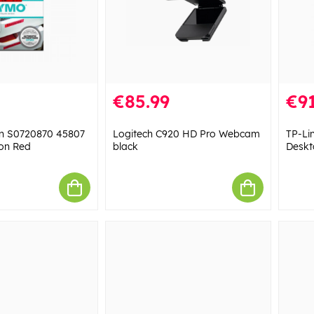
€85.99
€91
n S0720870 45807
Logitech C920 HD Pro Webcam
TP-Li
on Red
black
Deskt