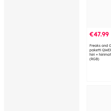
€47.99
Freaks and G
paketti QWE
hiiri + hiirim
(RGB)