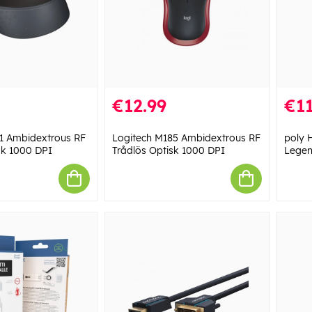
€12.99
€11
1 Ambidextrous RF
Logitech M185 Ambidextrous RF
poly 
sk 1000 DPI
Trådlös Optisk 1000 DPI
Legen