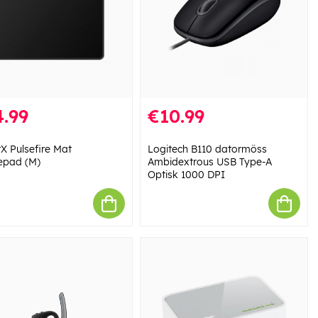
.99
€10.99
X Pulsefire Mat
Logitech B110 datormöss
epad (M)
Ambidextrous USB Type-A
Optisk 1000 DPI