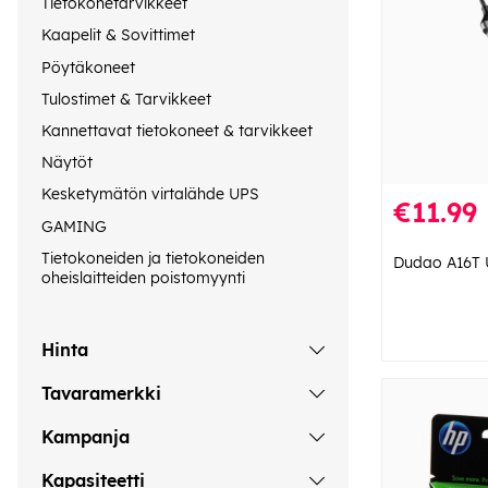
Tietokonetarvikkeet
Kaapelit & Sovittimet
Pöytäkoneet
Tulostimet & Tarvikkeet
Kannettavat tietokoneet & tarvikkeet
Näytöt
Kesketymätön virtalähde UPS
€11.99
GAMING
Tietokoneiden ja tietokoneiden
Dudao A16T 
oheislaitteiden poistomyynti
Hinta
Tavaramerkki
Kampanja
Kapasiteetti