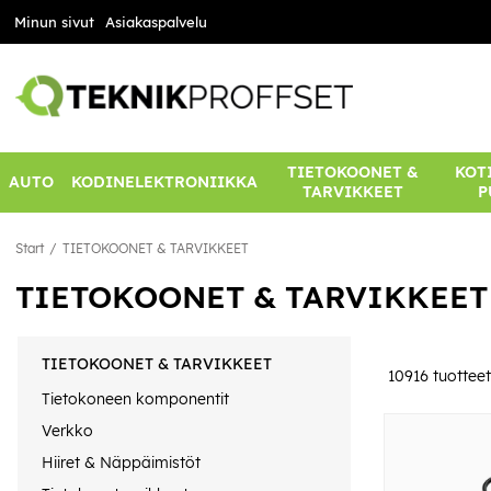
Minun sivut
Asiakaspalvelu
TIETOKOONET &
KOTI
AUTO
KODINELEKTRONIIKKA
TARVIKKEET
P
Start
TIETOKOONET & TARVIKKEET
TIETOKOONET & TARVIKKEET
TIETOKOONET & TARVIKKEET
10916
tuotteet
Tietokoneen komponentit
Verkko
Hiiret & Näppäimistöt