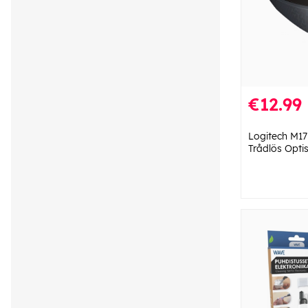
€12.99
Logitech M17
Trådlös Opti