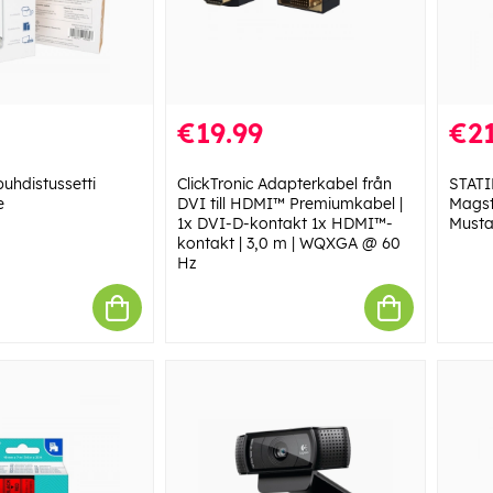
€19.99
€21
uhdistussetti
ClickTronic Adapterkabel från
STATI
e
DVI till HDMI™ Premiumkabel |
Magst
1x DVI-D-kontakt 1x HDMI™-
Musta
kontakt | 3,0 m | WQXGA @ 60
Hz