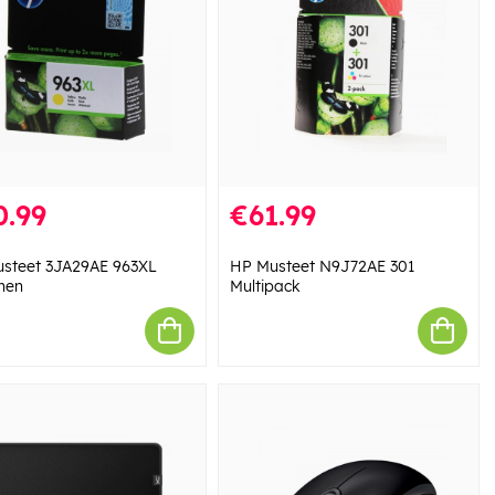
0.99
€61.99
steet 3JA29AE 963XL
HP Musteet N9J72AE 301
inen
Multipack