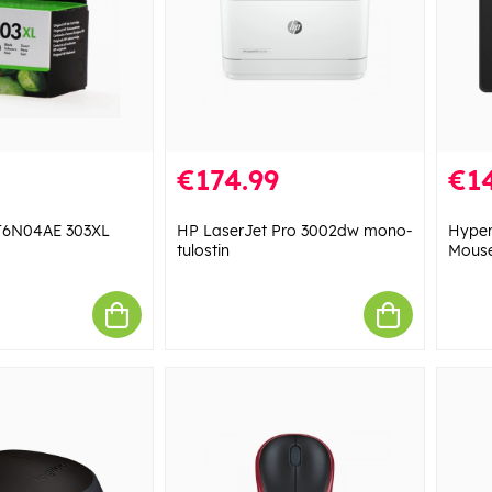
€174.99
€14
T6N04AE 303XL
HP LaserJet Pro 3002dw mono-
Hyper
tulostin
Mous