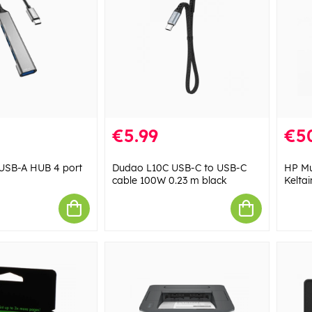
€5.99
€5
USB-A HUB 4 port
Dudao L10C USB-C to USB-C
HP Mu
cable 100W 0.23 m black
Kelta