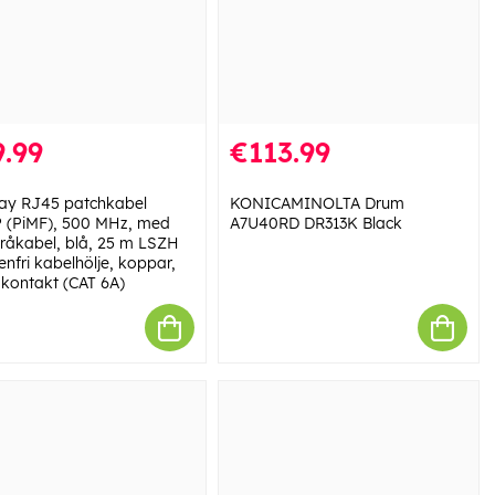
.99
€113.99
y RJ45 patchkabel
KONICAMINOLTA Drum
 (PiMF), 500 MHz, med
A7U40RD DR313K Black
 råkabel, blå, 25 m LSZH
nfri kabelhölje, koppar,
kontakt (CAT 6A)