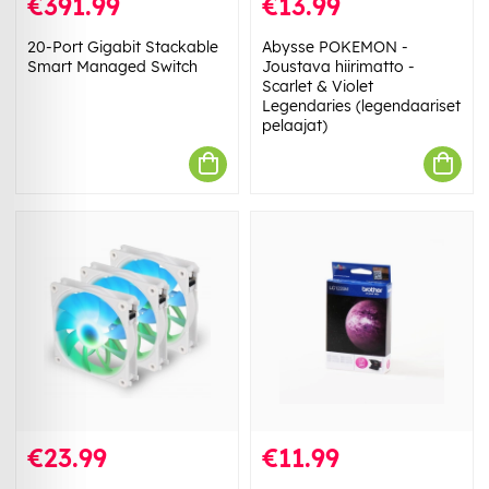
€391.99
€13.99
20-Port Gigabit Stackable
Abysse POKEMON -
Smart Managed Switch
Joustava hiirimatto -
Scarlet & Violet
Legendaries (legendaariset
pelaajat)
€23.99
€11.99