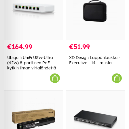
€164.99
€51.99
Ubiquiti UniFi USW-Ultra
XD Design Läppärilaukku -
(42W) 8-porttinen PoE -
Executive - 14 - musta
kytkin ilman virtalähdettä