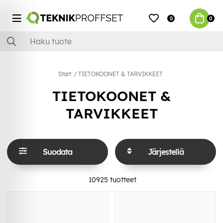
0
0
Start
TIETOKOONET & TARVIKKEET
TIETOKOONET &
TARVIKKEET
Suodata
Järjestellä
10925
tuotteet