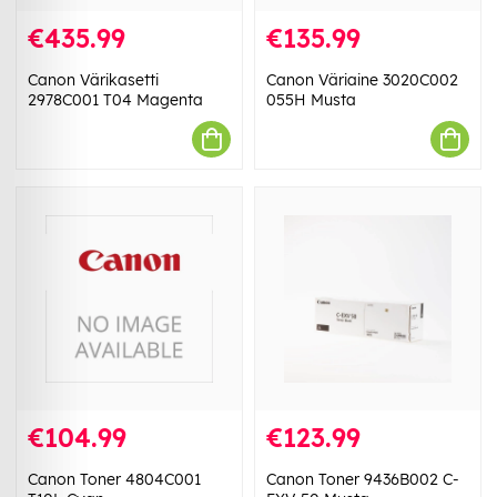
€435.99
€135.99
Canon Värikasetti
Canon Väriaine 3020C002
2978C001 T04 Magenta
055H Musta
€104.99
€123.99
Canon Toner 4804C001
Canon Toner 9436B002 C-