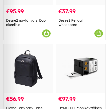
€95.99
€37.99
Desire2 näytönvarsi Duo
Desire2 Penaali
alumiinia
Whiteboard
€56.99
€97.99
Dicota Backpack Base,
DYMO XTL Monikäyttöinen