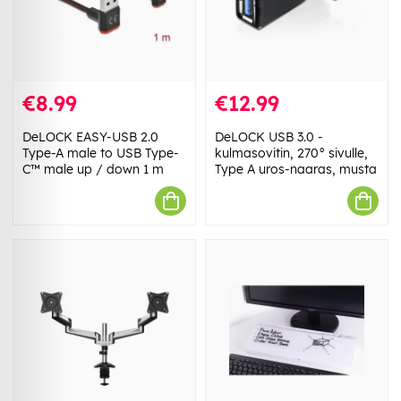
€8.99
€12.99
DeLOCK EASY-USB 2.0
DeLOCK USB 3.0 -
Type-A male to USB Type-
kulmasovitin, 270° sivulle,
C™ male up / down 1 m
Type A uros-naaras, musta