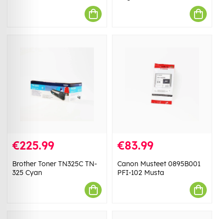
€225.99
€83.99
Brother Toner TN325C TN-
Canon Musteet 0895B001
325 Cyan
PFI-102 Musta