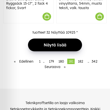
Ryggsäck 15-17", 2 fack 4
vinyylitarra, 54mm, musta
fickor, Svart
teksti, valk. tausta
tuotteet
32
Näyttää
10925
*
Näytä lisää
«
Edellinen
1
..
179
180
181
182
..
342
Seuraava
»
Teknikproffsetilla on laaja valikoima
tietokonetarvikkeita ja tietokonekomponentteja. Kaikki