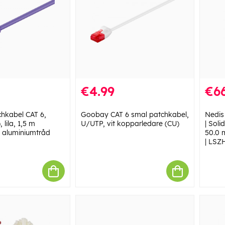
€4.99
€66
hkabel CAT 6,
Goobay CAT 6 smal patchkabel,
Nedis
 lila, 1,5 m
U/UTP, vit kopparledare (CU)
| Soli
 aluminiumtråd
50.0 
| LSZ