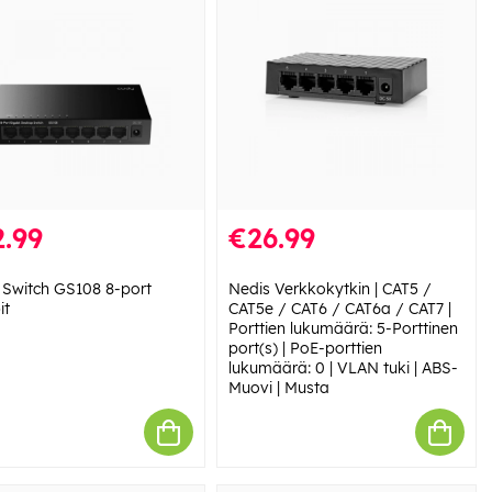
.99
€26.99
Switch GS108 8-port
Nedis Verkkokytkin | CAT5 /
it
CAT5e / CAT6 / CAT6a / CAT7 |
Porttien lukumäärä: 5-Porttinen
port(s) | PoE-porttien
lukumäärä: 0 | VLAN tuki | ABS-
Muovi | Musta