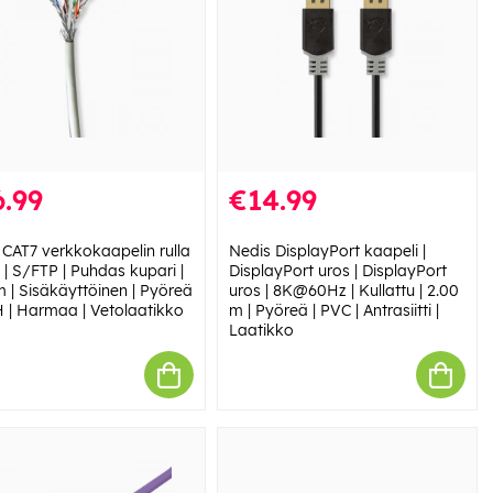
.99
€14.99
 CAT7 verkkokaapelin rulla
Nedis DisplayPort kaapeli |
d | S/FTP | Puhdas kupari |
DisplayPort uros | DisplayPort
m | Sisäkäyttöinen | Pyöreä
uros | 8K@60Hz | Kullattu | 2.00
H | Harmaa | Vetolaatikko
m | Pyöreä | PVC | Antrasiitti |
Laatikko