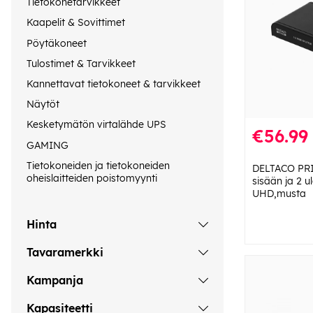
Tietokonetarvikkeet
Kaapelit & Sovittimet
Pöytäkoneet
Tulostimet & Tarvikkeet
Kannettavat tietokoneet & tarvikkeet
Näytöt
Kesketymätön virtalähde UPS
€56.99
GAMING
Tietokoneiden ja tietokoneiden
DELTACO PRI
oheislaitteiden poistomyynti
sisään ja 2 u
UHD,musta
Hinta
Tavaramerkki
Kampanja
Kapasiteetti