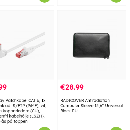
99
€28.99
y Patchkabel CAT 6, 1x
RADICOVER Antiradiation
nklad, S/FTP (PiMF), vit,
Computer Sleeve 15,6" Universal
m kopparledare (CU),
Black PU
enfri kabelhölje (LSZH),
lås på toppen