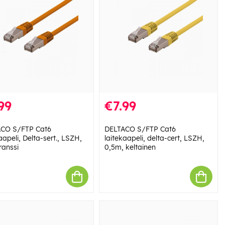
99
€7.99
CO S/FTP Cat6
DELTACO S/FTP Cat6
aapeli, Delta-sert., LSZH,
laitekaapeli, delta-cert, LSZH,
ranssi
0,5m, keltainen