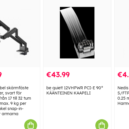
9
€43.99
€4
el skärmfäste
be quiet! 12VHPWR PCI-E 90°
Nedis 
r, svart för
KÄÄNTEINEN KAAPELI
S/FTP
rån 17 till 32 tum
0.25 m
 max. 9 kg per
Harma
nkel snap-in-
v armarna