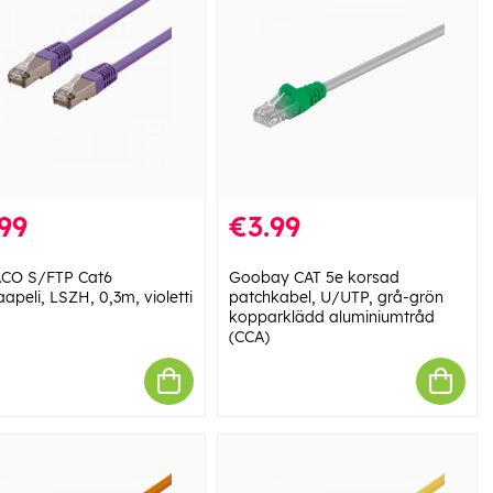
99
€3.99
CO S/FTP Cat6
Goobay CAT 5e korsad
aapeli, LSZH, 0,3m, violetti
patchkabel, U/UTP, grå-grön
kopparklädd aluminiumtråd
(CCA)