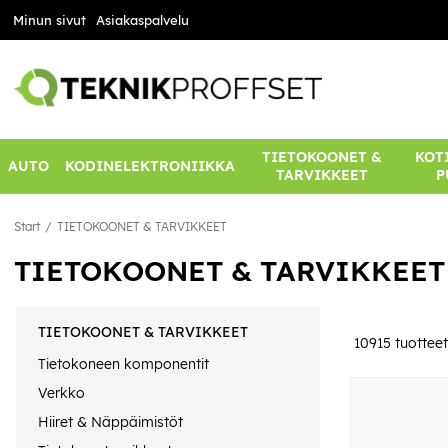
Minun sivut
Asiakaspalvelu
TIETOKOONET &
KOTI
AUTO
KODINELEKTRONIIKKA
TARVIKKEET
P
Start
TIETOKOONET & TARVIKKEET
TIETOKOONET & TARVIKKEET
TIETOKOONET & TARVIKKEET
10915
tuotteet
Tietokoneen komponentit
Verkko
Hiiret & Näppäimistöt