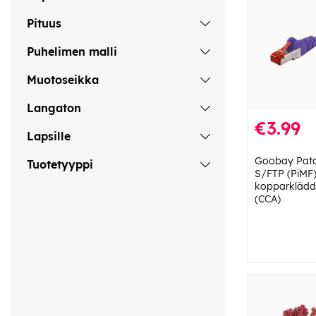
Pituus
Puhelimen malli
Muotoseikka
Langaton
€3.99
Lapsille
Goobay Patc
Tuotetyyppi
S/FTP (PiMF),
kopparklädd
(CCA)