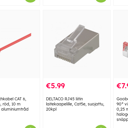
€5.99
€7.
hkabel CAT 6,
DELTACO RJ45 liitin
Gooba
, röd, 10 m
laitekaapelille, Cat5e, suojattu,
90° vi
 aluminiumtråd
20kpl
0,25 
halog
snäpp