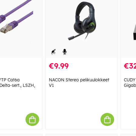
€9.99
€32
FTP Cat6a
NACON Stereo pelikuulokkeet
CUDY 
 Delta-sert., LSZH,
V1
Gigab