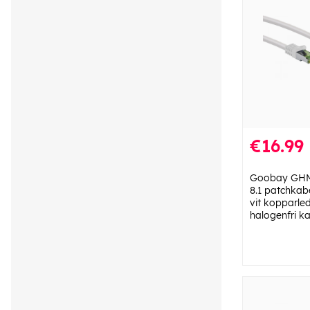
€16.99
Goobay GHMT
8.1 patchkab
vit kopparle
halogenfri ka