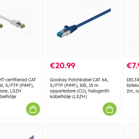
€20.99
€7.
-certifierad CAT
Goobay Patchkabel CAT 6A,
DELTA
el, S/FTP (PiMF),
S/FTP (PiMF), blå, 15 m
laitek
dare, LSZH
opparledare (CU), halogenfri
2m, o
belhölje
kabelhölje (LSZH)