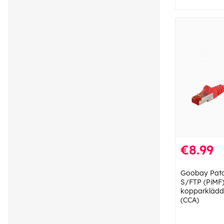
€8.99
Goobay Patc
S/FTP (PiMF)
kopparklädd
(CCA)