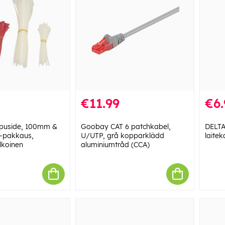
€11.99
€6.
puside, 100mm &
Goobay CAT 6 patchkabel,
DELTA
-pakkaus,
U/UTP, grå kopparklädd
laitek
lkoinen
aluminiumtråd (CCA)