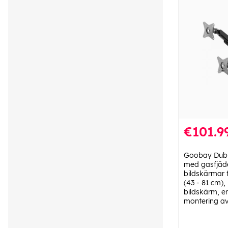
€101.9
Goobay Dubb
med gasfjäde
bildskärmar f
(43 - 81 cm),
bildskärm, e
montering a