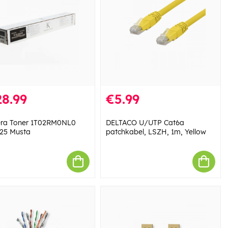
8.99
€5.99
ra Toner 1T02RM0NL0
DELTACO U/UTP Cat6a
25 Musta
patchkabel, LSZH, 1m, Yellow