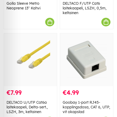
Golla Sleeve Metro
DELTACO F/UTP Cat6
Neoprene 13" Kahvi
laitekaapeli, LSZH, 0,5m,
keltainen
€7.99
€4.99
DELTACO U/UTP Cat6a
Goobay 1-port RJ45-
laitekaapeli, Delta-sert.,
kopplingsdosa, CAT 6, UTP,
LSZH, 3m, keltainen
vit okapslad