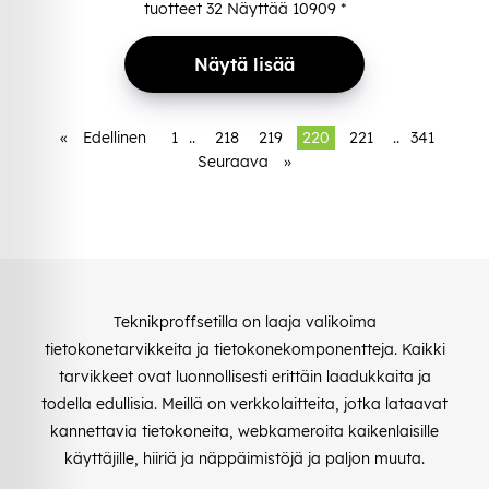
tuotteet
32
Näyttää
10909
*
Näytä lisää
«
Edellinen
1
..
218
219
220
221
..
341
Seuraava
»
Teknikproffsetilla on laaja valikoima
tietokonetarvikkeita ja tietokonekomponentteja. Kaikki
tarvikkeet ovat luonnollisesti erittäin laadukkaita ja
todella edullisia. Meillä on verkkolaitteita, jotka lataavat
kannettavia tietokoneita, webkameroita kaikenlaisille
käyttäjille, hiiriä ja näppäimistöjä ja paljon muuta.