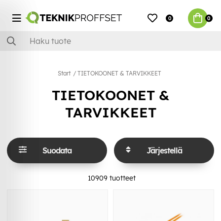
0
0
Start
TIETOKOONET & TARVIKKEET
TIETOKOONET &
TARVIKKEET
Suodata
Järjestellä
10909
tuotteet