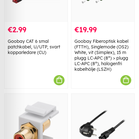
€2.99
€19.99
Goobay CAT 6 smal
Goobay Fiberoptisk kabel
patchkabel, U/UTP, svart
(FTTH), Singlemode (OS2)
kopparledare (CU)
White, vit (Simplex), 15 m
plugg LC-APC (8°) > plugg
LC-APC (8°), halogenfri
kabelhölje (LSZH)