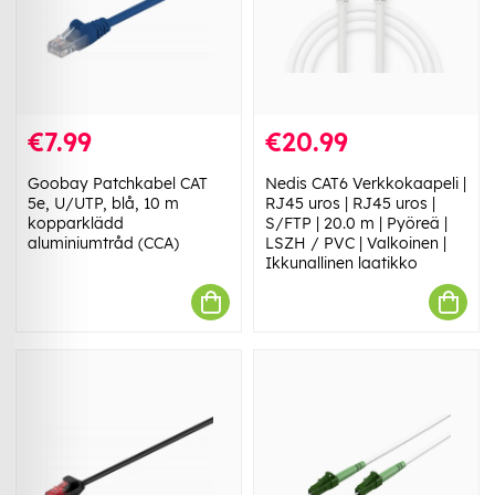
€7.99
€20.99
Goobay Patchkabel CAT
Nedis CAT6 Verkkokaapeli |
5e, U/UTP, blå, 10 m
RJ45 uros | RJ45 uros |
kopparklädd
S/FTP | 20.0 m | Pyöreä |
aluminiumtråd (CCA)
LSZH / PVC | Valkoinen |
Ikkunallinen laatikko