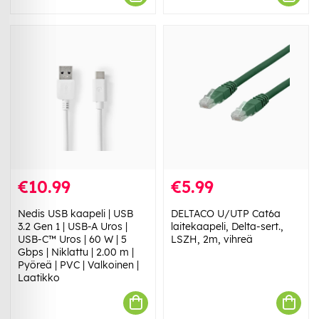
€10.99
€5.99
Nedis USB kaapeli | USB
DELTACO U/UTP Cat6a
3.2 Gen 1 | USB-A Uros |
laitekaapeli, Delta-sert.,
USB-C™ Uros | 60 W | 5
LSZH, 2m, vihreä
Gbps | Niklattu | 2.00 m |
Pyöreä | PVC | Valkoinen |
Laatikko