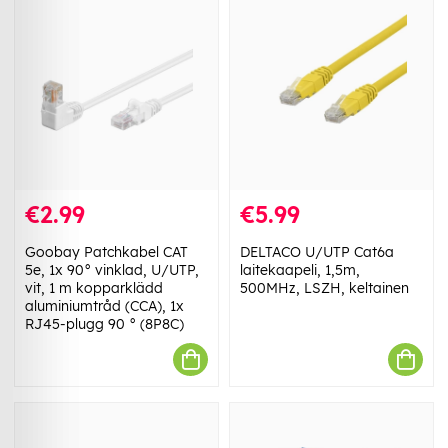
€2.99
€5.99
Goobay Patchkabel CAT
DELTACO U/UTP Cat6a
5e, 1x 90° vinklad, U/UTP,
laitekaapeli, 1,5m,
vit, 1 m kopparklädd
500MHz, LSZH, keltainen
aluminiumtråd (CCA), 1x
RJ45-plugg 90 ° (8P8C)