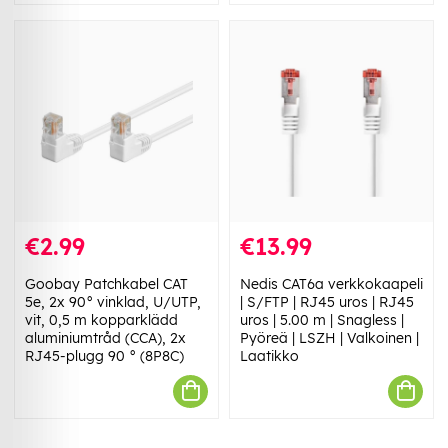
€2.99
€13.99
Goobay Patchkabel CAT
Nedis CAT6a verkkokaapeli
5e, 2x 90° vinklad, U/UTP,
| S/FTP | RJ45 uros | RJ45
vit, 0,5 m kopparklädd
uros | 5.00 m | Snagless |
aluminiumtråd (CCA), 2x
Pyöreä | LSZH | Valkoinen |
RJ45-plugg 90 ° (8P8C)
Laatikko