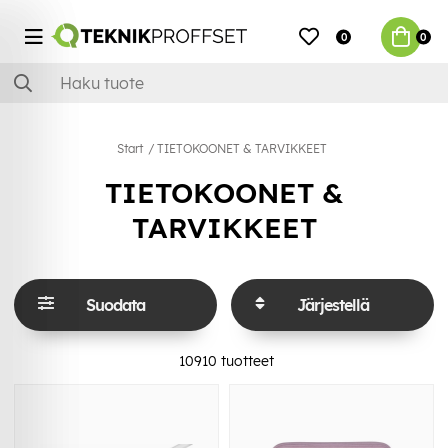
0
0
Start
TIETOKOONET & TARVIKKEET
TIETOKOONET &
TARVIKKEET
Suodata
Järjestellä
10910
tuotteet