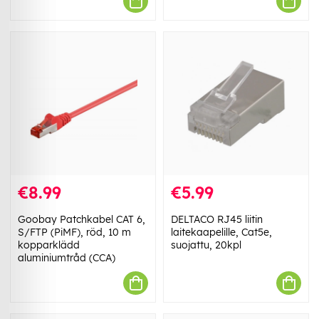
€8.99
€5.99
Goobay Patchkabel CAT 6,
DELTACO RJ45 liitin
S/FTP (PiMF), röd, 10 m
laitekaapelille, Cat5e,
kopparklädd
suojattu, 20kpl
aluminiumtråd (CCA)