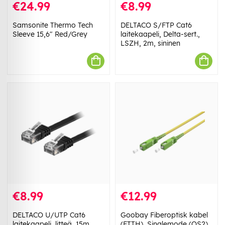
€24.99
€8.99
Samsonite Thermo Tech
DELTACO S/FTP Cat6
Sleeve 15,6" Red/Grey
laitekaapeli, Delta-sert.,
LSZH, 2m, sininen
€8.99
€12.99
DELTACO U/UTP Cat6
Goobay Fiberoptisk kabel
laitekaapeli, litteä, 15m,
(FTTH), Singlemode (OS2)