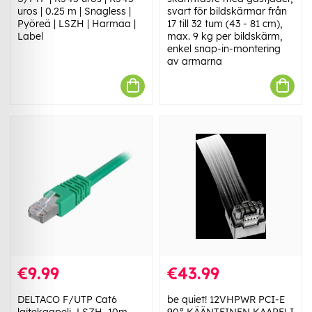
uros | 0.25 m | Snagless |
svart för bildskärmar från
Pyöreä | LSZH | Harmaa |
17 till 32 tum (43 - 81 cm),
Label
max. 9 kg per bildskärm,
enkel snap-in-montering
av armarna
€9.99
€43.99
DELTACO F/UTP Cat6
be quiet! 12VHPWR PCI-E
laitekaapeli, LSZH, 10m,
90° KÄÄNTEINEN KAAPELI