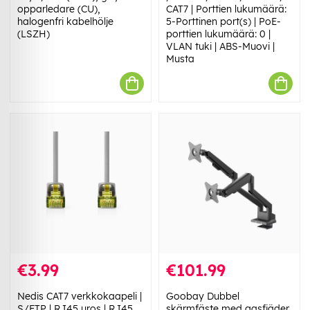
opparledare (CU),
CAT7 | Porttien lukumäärä:
halogenfri kabelhölje
5-Porttinen port(s) | PoE-
(LSZH)
porttien lukumäärä: 0 |
VLAN tuki | ABS-Muovi |
Musta
€3.99
€101.99
Nedis CAT7 verkkokaapeli |
Goobay Dubbel
S/FTP | RJ45 uros | RJ45
skärmfäste med gasfjäder,