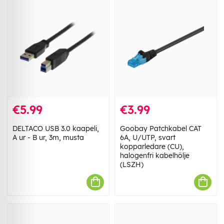
€5.99
€3.99
DELTACO USB 3.0 kaapeli,
Goobay Patchkabel CAT
A ur - B ur, 3m, musta
6A, U/UTP, svart
kopparledare (CU),
halogenfri kabelhölje
(LSZH)