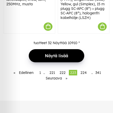
250MHz, musta
Yellow, gul (Simplex), 15 m
plugg SC-APC (8°) > plugg
SC-APC (8°), halogenfri
kabelhölje (LSZH)
tuotteet
32
Näyttää
10910
*
Näytä lisää
«
Edellinen
1
..
221
222
223
224
..
341
Seuraava
»