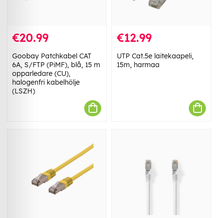
€20.99
€12.99
Goobay Patchkabel CAT
UTP Cat.5e laitekaapeli,
6A, S/FTP (PiMF), blå, 15 m
15m, harmaa
opparledare (CU),
halogenfri kabelhölje
(LSZH)