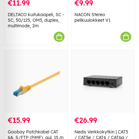
€11.99
€9.99
DELTACO kuitukaapeli, SC -
NACON Stereo
SC, 50/125, OM3, duplex,
pelikuulokkeet V1
multimode, 2m
€15.99
€26.99
Goobay Patchkabel CAT
Nedis Verkkokytkin | CAT5
6A, S/FTP (PiMF), gul, 15 m
/ CAT5e / CAT6 / CAT6a /