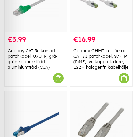
€3.99
€16.99
Goobay CAT 5e korsad
Goobay GHMT-certifierad
patchkabel, U/UTP, grå-
CAT 8.1 patchkabel, S/FTP
grön kopparklädd
(PiMF), vit kopparledare,
aluminiumtråd (CCA)
LSZH halogenfri kabelhölje