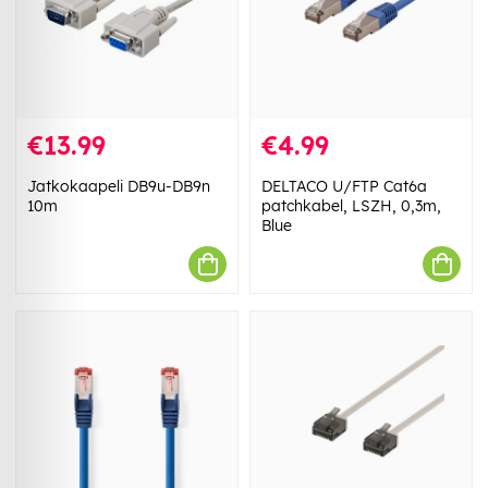
€13.99
€4.99
Jatkokaapeli DB9u-DB9n
DELTACO U/FTP Cat6a
10m
patchkabel, LSZH, 0,3m,
Blue