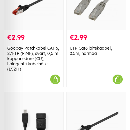
€2.99
€2.99
Goobay Patchkabel CAT 6,
UTP Cat6 laitekaapeli,
S/FTP (PiMF), svart, 0,5 m
0.5m, harmaa
kopparledare (CU),
halogenfri kabelhölje
(LSZH)