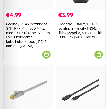
€4.99
€3.99
Goobay RJ45 patchkabel
Goobay HDMI™/DVI-D-
S/FTP (PiMF), 500 MHz,
sovitin, nikkelöity HDMI™-
med CAT 7 råkabel, vit, 1 m
liitin (tyyppi A) > DVI-D-liitin
LSZH halogenfri
Dual Link (24 + 1 nasta)
kabelhölje, koppar, RJ45-
kontakt (CAT 6A)