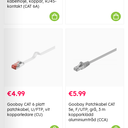
kabelhölje, koppar, RJ45-
kontakt (CAT 6A)
€4.99
€5.99
Goobay CAT 6 platt
Goobay Patchkabel CAT
patchkabel, U/FTP, vit
5e, F/UTP, grå, 3 m
kopparledare (CU)
kopparklädd
aluminiumtråd (CCA)