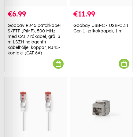
€6.99
€11.99
Goobay RJ45 patchkabel
Goobay USB-C - USB-C 3.1
S/FTP (PiMF), 500 MHz,
Gen 1 -jatkokaapeli, 1 m
med CAT 7 råkabel, grå, 3
m LSZH halogenfri
kabelhölje, koppar, RJ45-
kontakt (CAT 6A)