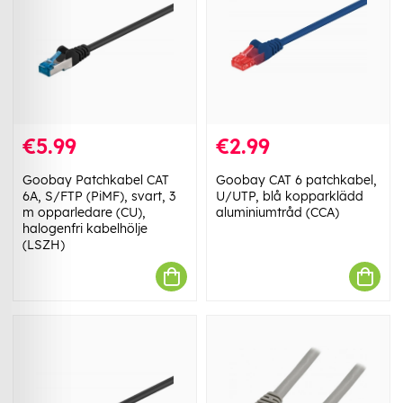
€5.99
€2.99
Goobay Patchkabel CAT
Goobay CAT 6 patchkabel,
6A, S/FTP (PiMF), svart, 3
U/UTP, blå kopparklädd
m opparledare (CU),
aluminiumtråd (CCA)
halogenfri kabelhölje
(LSZH)