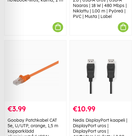
Naaras | 18 W | 480 Mbps |
Niklattu | 1.00 m | Pyöreä |
PVC | Musta | Label
€3.99
€10.99
Goobay Patchkabel CAT
Nedis DisplayPort kaapeli |
5e, U/UTP, orange, 1,5 m
DisplayPort uros |
kopparklädd
DisplayPort uros |