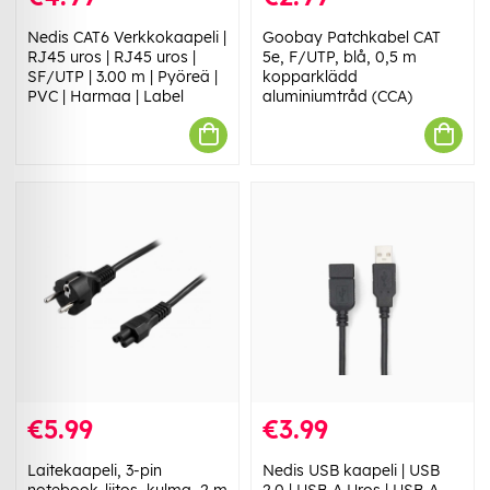
Nedis CAT6 Verkkokaapeli |
Goobay Patchkabel CAT
RJ45 uros | RJ45 uros |
5e, F/UTP, blå, 0,5 m
SF/UTP | 3.00 m | Pyöreä |
kopparklädd
PVC | Harmaa | Label
aluminiumtråd (CCA)
€5.99
€3.99
Laitekaapeli, 3-pin
Nedis USB kaapeli | USB
notebook-liitos, kulma, 2 m
2.0 | USB-A Uros | USB-A