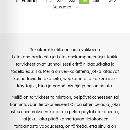
«
Edellinen
1
..
232
233
234
235
..
342
Seuraava
»
Teknikproffsetilla on laaja valikoima
tietokonetarvikkeita ja tietokonekomponentteja. Kaikki
tarvikkeet ovat luonnollisesti erittäin laadukkaita ja
todella edullisia. Meillä on verkkolaitteita, jotka lataavat
kannettavia tietokoneita, webkameroita kaikenlaisille
käyttäjille, hiiriä ja näppäimistöjä ja paljon muuta.
Meillä on tarvikkeet toimistoon, pelipöytäkoneeseen tai
kannettavaan tietokoneeseen! Olitpa sitten pelaaja, joka
istuu enimmäkseen kotona ja pelaa pöytätietokoneella,
tai joku, joka pitää kannettavan tietokoneen
tarjoamasta vapaudesta, on tärkeää, että sinulla on