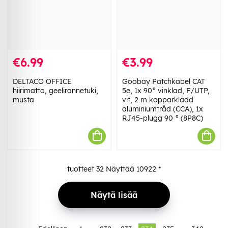
€6.99
€3.99
DELTACO OFFICE
Goobay Patchkabel CAT
hiirimatto, geelirannetuki,
5e, 1x 90° vinklad, F/UTP,
musta
vit, 2 m kopparklädd
aluminiumtråd (CCA), 1x
RJ45-plugg 90 ° (8P8C)
tuotteet
32
Näyttää
10922
*
Näytä lisää