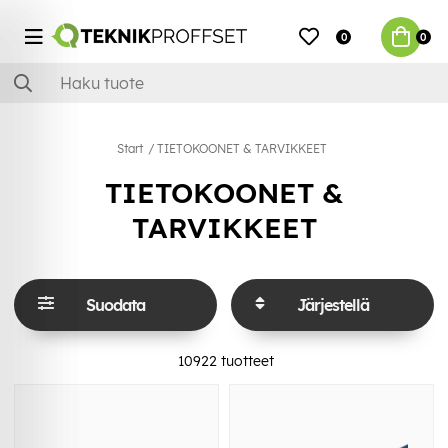
0
0
Start
TIETOKOONET & TARVIKKEET
TIETOKOONET &
TARVIKKEET
Suodata
Järjestellä
10922
tuotteet