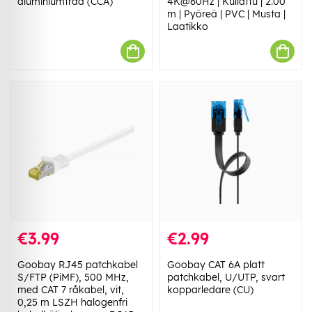
aluminiumtråd (CCA)
4K@60Hz | Kullattu | 2.00
m | Pyöreä | PVC | Musta |
Laatikko
€3.99
€2.99
Goobay RJ45 patchkabel
Goobay CAT 6A platt
S/FTP (PiMF), 500 MHz,
patchkabel, U/UTP, svart
med CAT 7 råkabel, vit,
kopparledare (CU)
0,25 m LSZH halogenfri