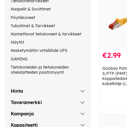
Tietokonetarvikkeet
Kaapelit & Sovittimet
Pöytäkoneet
Tulostimet & Tarvikkeet
Kannettavat tietokoneet & tarvikkeet
Näytöt
Kesketymätön virtalähde UPS
€2.99
GAMING
Tietokoneiden ja tietokoneiden
Goobay Patc
oheislaitteiden poistomyynti
S/FTP (PiMF)
kopparledare
kabelhölje (
Hinta
Tavaramerkki
Kampanja
Kapasiteetti