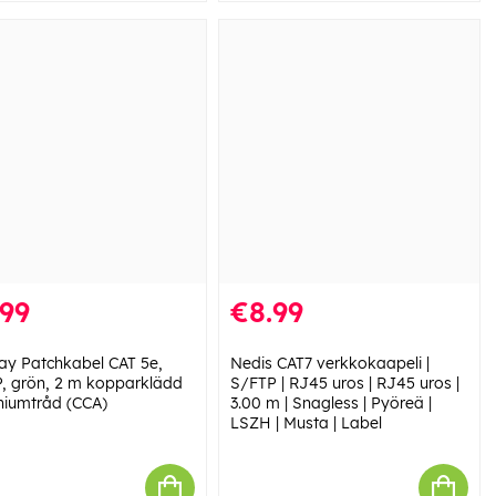
.99
€8.99
y Patchkabel CAT 5e,
Nedis CAT7 verkkokaapeli |
, grön, 2 m kopparklädd
S/FTP | RJ45 uros | RJ45 uros |
niumtråd (CCA)
3.00 m | Snagless | Pyöreä |
LSZH | Musta | Label