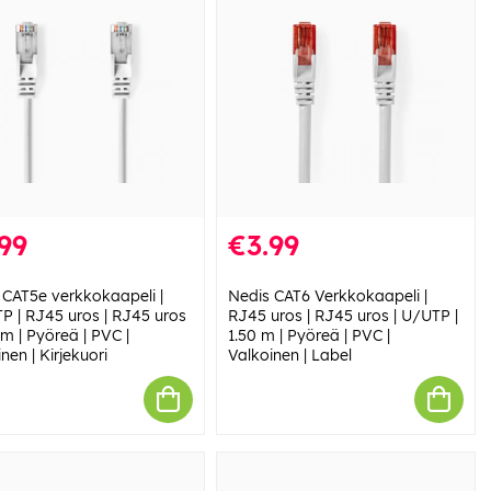
99
€3.99
 CAT5e verkkokaapeli |
Nedis CAT6 Verkkokaapeli |
P | RJ45 uros | RJ45 uros
RJ45 uros | RJ45 uros | U/UTP |
 m | Pyöreä | PVC |
1.50 m | Pyöreä | PVC |
nen | Kirjekuori
Valkoinen | Label