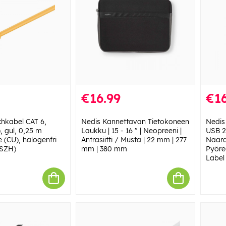
€16.99
€16
hkabel CAT 6,
Nedis Kannettavan Tietokoneen
Nedis 
, gul, 0,25 m
Laukku | 15 - 16 " | Neopreeni |
USB 2
 (CU), halogenfri
Antrasiitti / Musta | 22 mm | 277
Naara
LSZH)
mm | 380 mm
Pyöreä
Label