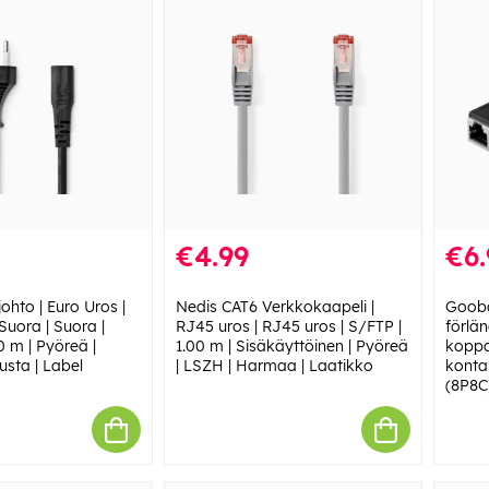
€4.99
€6.
ohto | Euro Uros |
Nedis CAT6 Verkkokaapeli |
Gooba
Suora | Suora |
RJ45 uros | RJ45 uros | S/FTP |
förlä
00 m | Pyöreä |
1.00 m | Sisäkäyttöinen | Pyöreä
koppa
sta | Label
| LSZH | Harmaa | Laatikko
konta
(8P8C