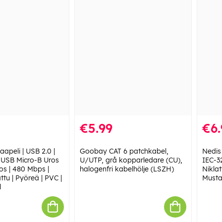
€5.99
€6.
aapeli | USB 2.0 |
Goobay CAT 6 patchkabel,
Nedis
 USB Micro-B Uros
U/UTP, grå kopparledare (CU),
IEC-32
s | 480 Mbps |
halogenfri kabelhölje (LSZH)
Niklat
attu | Pyöreä | PVC |
Musta
l