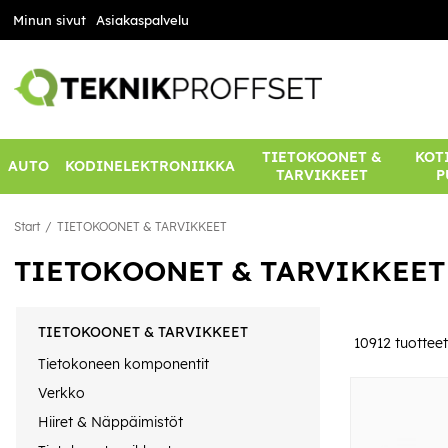
Minun sivut
Asiakaspalvelu
TIETOKOONET &
KOTI
AUTO
KODINELEKTRONIIKKA
TARVIKKEET
P
Start
TIETOKOONET & TARVIKKEET
TIETOKOONET & TARVIKKEET
TIETOKOONET & TARVIKKEET
10912
tuotteet
Tietokoneen komponentit
Verkko
Hiiret & Näppäimistöt