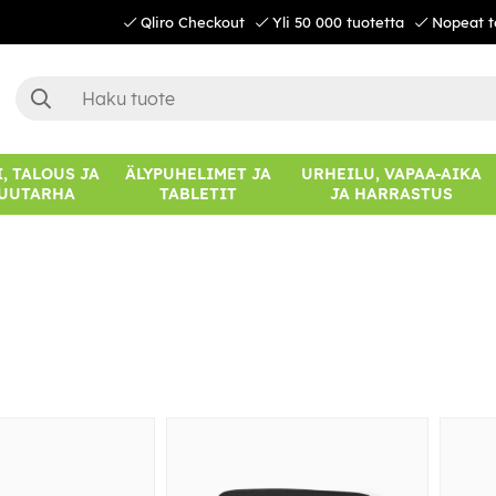
Qliro Checkout
Yli 50 000 tuotetta
Nopeat t
, TALOUS JA
ÄLYPUHELIMET JA
URHEILU, VAPAA-AIKA
UUTARHA
TABLETIT
JA HARRASTUS