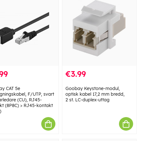
99
€3.99
y CAT 5e
Goobay Keystone-modul,
ngningskabel, F/UTP, svart
optisk kabel 17,2 mm bredd,
rledare (CU), RJ45-
2 st. LC-duplex-uttag
kt (8P8C) > RJ45-kontakt
)