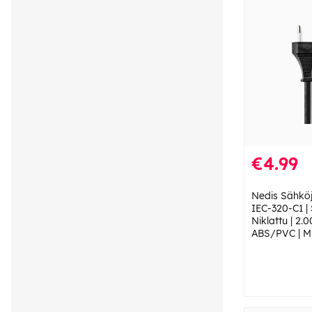
€4.99
Nedis Sähköj
IEC-320-C1 | 
Niklattu | 2.
ABS/PVC | Mu