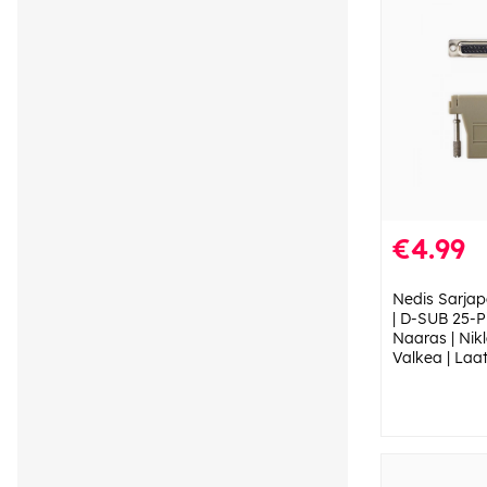
€4.99
Nedis Sarjapo
| D-SUB 25-P
Naaras | Nikl
Valkea | Laa