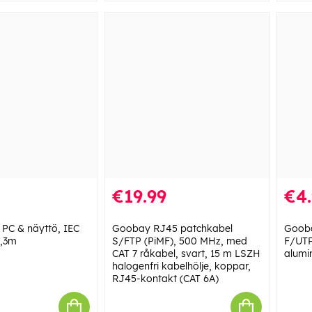
€19.99
€4
, PC & näyttö, IEC
Goobay RJ45 patchkabel
Gooba
3,3m
S/FTP (PiMF), 500 MHz, med
F/UTP
CAT 7 råkabel, svart, 15 m LSZH
alumi
halogenfri kabelhölje, koppar,
RJ45-kontakt (CAT 6A)