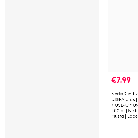
€7.99
Nedis 2 in 1 k
USB-A Uros |
/ USB-C™ Uro
1.00 m | Nikl
Musta | Labe