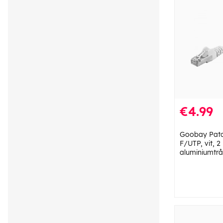
€4.99
Goobay Patc
F/UTP, vit, 
aluminiumtrå