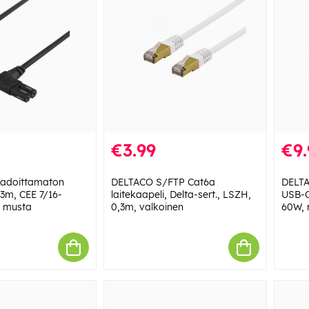
€3.99
€9.
adoittamaton
DELTACO S/FTP Cat6a
DELTA
 3m, CEE 7/16-
laitekaapeli, Delta-sert., LSZH,
USB-C
, musta
0,3m, valkoinen
60W, 