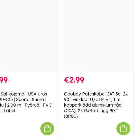
99
€2.99
 Sähköjohto | USA Uros |
Goobay Patchkabel CAT 5e, 2x
0-C13 | Suora | Suora |
90° vinklad, U/UTP, vit, 1 m
tu | 2.00 m | Pyöreä | PVC |
kopparklädd aluminiumtråd
 | Label
(CCA), 2x RJ45-plugg 90 °
(8P8C)