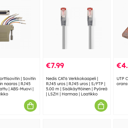
€7.99
€4
rttisovitin | Sovitin
Nedis CAT6 Verkkokaapeli |
UTP Ca
in naaras | RJ45
RJ45 uros | RJ45 uros | S/FTP |
orans
attu | ABS-Muovi |
5.00 m | Sisäkäyttöinen | Pyöreä
tikko
| LSZH | Harmaa | Laatikko