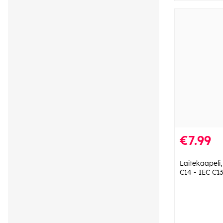
€7.99
Laitekaapeli
C14 - IEC C1