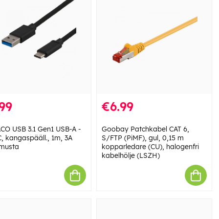
99
€6.99
CO USB 3.1 Gen1 USB-A -
Goobay Patchkabel CAT 6,
, kangaspääll., 1m, 3A
S/FTP (PiMF), gul, 0,15 m
musta
kopparledare (CU), halogenfri
kabelhölje (LSZH)