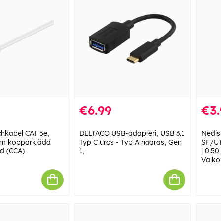
€6.99
€3.
hkabel CAT 5e,
DELTACO USB-adapteri, USB 3.1
Nedis
2 m kopparklädd
Typ C uros - Typ A naaras, Gen
SF/UT
d (CCA)
1,
| 0.50
Valkoi