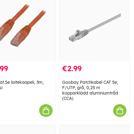
.99
€2.99
t.5e laitekaapeli, 3m,
Goobay Patchkabel CAT 5e,
si
F/UTP, grå, 0,25 m
kopparklädd aluminiumtråd
(CCA)