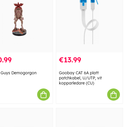
0.99
€13.99
e Guys Demogorgon
Goobay CAT 6A platt
patchkabel, U/UTP, vit
kopparledare (CU)