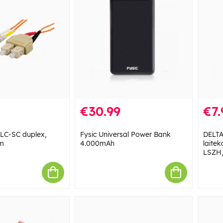
€30.99
€7.
 LC-SC duplex,
Fysic Universal Power Bank
DELT
3m
4.000mAh
laite
LSZH,