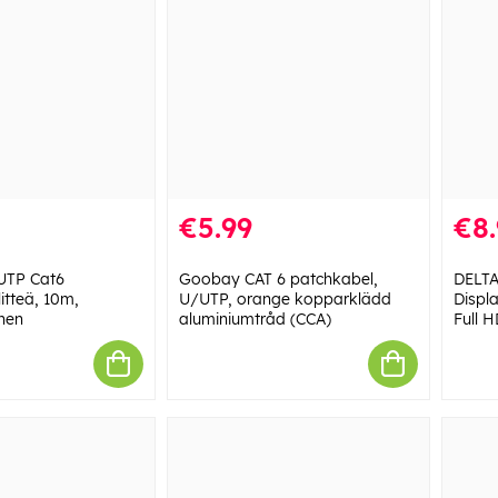
€5.99
€8.
UTP Cat6
Goobay CAT 6 patchkabel,
DELTA
litteä, 10m,
U/UTP, orange kopparklädd
Displ
nen
aluminiumtråd (CCA)
Full 