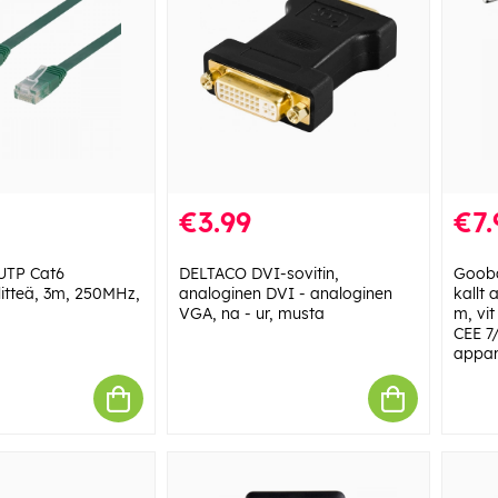
€3.99
€7.
UTP Cat6
DELTACO DVI-sovitin,
Gooba
 litteä, 3m, 250MHz,
analoginen DVI - analoginen
kallt
VGA, na - ur, musta
m, vit
CEE 7/
appar