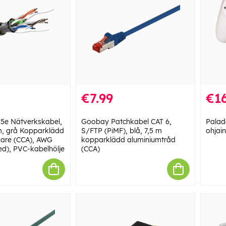
€7.99
€16
5e Nätverkskabel,
Goobay Patchkabel CAT 6,
Palad
m, grå Kopparklädd
S/FTP (PiMF), blå, 7,5 m
ohjai
dare (CCA), AWG
kopparklädd aluminiumtråd
ed), PVC-kabelhölje
(CCA)