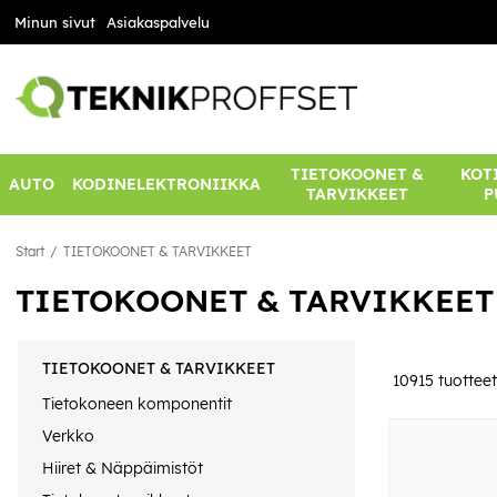
Minun sivut
Asiakaspalvelu
TIETOKOONET &
KOTI
AUTO
KODINELEKTRONIIKKA
TARVIKKEET
P
Start
TIETOKOONET & TARVIKKEET
TIETOKOONET & TARVIKKEET
TIETOKOONET & TARVIKKEET
10915
tuotteet
Tietokoneen komponentit
Verkko
Hiiret & Näppäimistöt