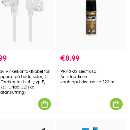
99
€8.99
y Vinkelkontaktkabel för
PRF 2-22 Electrosol
 apparat på båda sidor, 2
Antistaattinen
 Jordkontaktstift (typ F,
vaahtopuhdistusaine 220 ml
7) > Uttag C13 (kall
atanslutning)