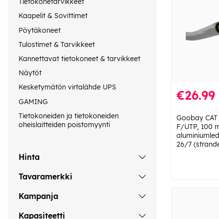
Tietokonetarvikkeet
Kaapelit & Sovittimet
Pöytäkoneet
Tulostimet & Tarvikkeet
Kannettavat tietokoneet & tarvikkeet
Näytöt
Kesketymätön virtalähde UPS
€26.99
GAMING
Tietokoneiden ja tietokoneiden
Goobay CAT 
oheislaitteiden poistomyynti
F/UTP, 100 
aluminiumle
26/7 (strand
Hinta
Tavaramerkki
Kampanja
Kapasiteetti