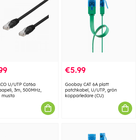
99
€5.99
ACO U/UTP Cat6a
Goobay CAT 6A platt
kaapeli, 3m, 500MHz,
patchkabel, U/UTP, grön
 musta
kopparledare (CU)