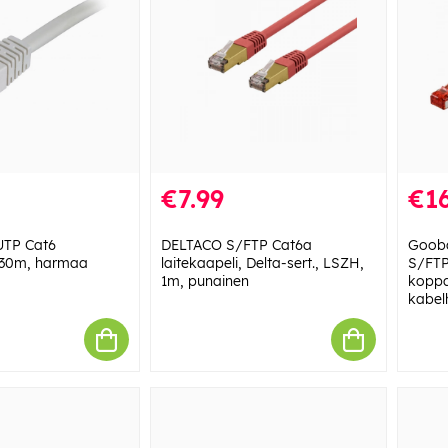
€7.99
€16
UTP Cat6
DELTACO S/FTP Cat6a
Gooba
, 30m, harmaa
laitekaapeli, Delta-sert., LSZH,
S/FTP
1m, punainen
koppa
kabel