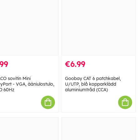
99
€6.99
CO sovitin Mini
Goobay CAT 6 patchkabel,
ayPort - VGA, ääniulostulo,
U/UTP, blå kopparklädd
HD 60Hz
aluminiumtråd (CCA)