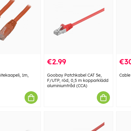
€2.99
€3
itekaapeli, 1m,
Goobay Patchkabel CAT 5e,
Cabl
F/UTP, röd, 0,5 m kopparklädd
aluminiumtråd (CCA)