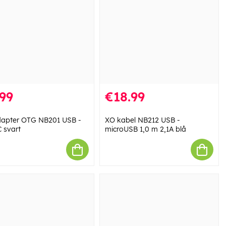
99
€18.99
apter OTG NB201 USB -
XO kabel NB212 USB -
 svart
microUSB 1,0 m 2,1A blå