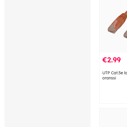
€2.99
UTP Cat.5e la
oranssi