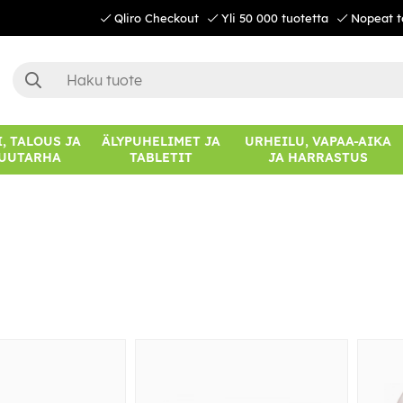
Qliro Checkout
Yli 50 000 tuotetta
Nopeat t
, TALOUS JA
ÄLYPUHELIMET JA
URHEILU, VAPAA-AIKA
UUTARHA
TABLETIT
JA HARRASTUS