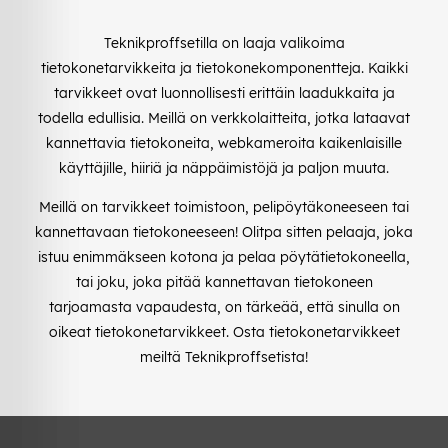
Teknikproffsetilla on laaja valikoima
tietokonetarvikkeita ja tietokonekomponentteja. Kaikki
tarvikkeet ovat luonnollisesti erittäin laadukkaita ja
todella edullisia. Meillä on verkkolaitteita, jotka lataavat
kannettavia tietokoneita, webkameroita kaikenlaisille
käyttäjille, hiiriä ja näppäimistöjä ja paljon muuta.
Meillä on tarvikkeet toimistoon, pelipöytäkoneeseen tai
kannettavaan tietokoneeseen! Olitpa sitten pelaaja, joka
istuu enimmäkseen kotona ja pelaa pöytätietokoneella,
tai joku, joka pitää kannettavan tietokoneen
tarjoamasta vapaudesta, on tärkeää, että sinulla on
oikeat tietokonetarvikkeet. Osta tietokonetarvikkeet
meiltä Teknikproffsetista!