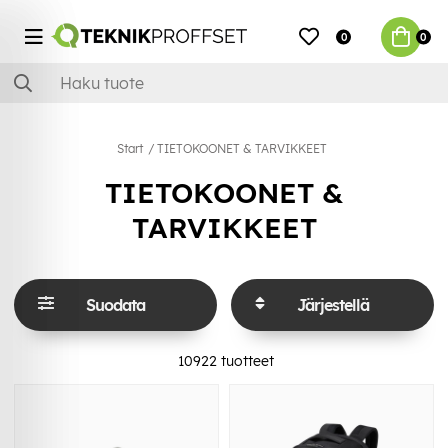
0
0
Start
TIETOKOONET & TARVIKKEET
TIETOKOONET &
TARVIKKEET
Suodata
Järjestellä
10922
tuotteet