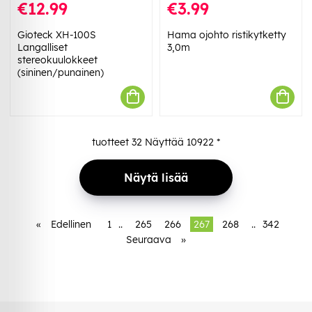
€12.99
€3.99
Gioteck XH-100S
Hama ojohto ristikytketty
Langalliset
3,0m
stereokuulokkeet
(sininen/punainen)
tuotteet
32
Näyttää
10922
*
Näytä lisää
«
Edellinen
1
..
265
266
267
268
..
342
Seuraava
»