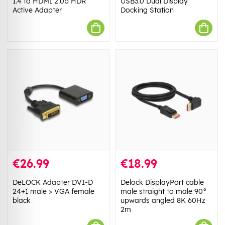
1.4 to HDMI 2.0b HDR
USB3.0 Dual Display
Active Adapter
Docking Station
€26.99
€18.99
DeLOCK Adapter DVI-D
Delock DisplayPort cable
24+1 male > VGA female
male straight to male 90°
black
upwards angled 8K 60Hz
2m