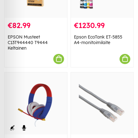
€82.99
€1230.99
EPSON Musteet
Epson EcoTank ET-5855
C13T944440 T9444
A4-monitoimilaite
Keltainen