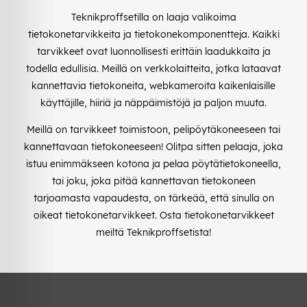
Teknikproffsetilla on laaja valikoima
tietokonetarvikkeita ja tietokonekomponentteja. Kaikki
tarvikkeet ovat luonnollisesti erittäin laadukkaita ja
todella edullisia. Meillä on verkkolaitteita, jotka lataavat
kannettavia tietokoneita, webkameroita kaikenlaisille
käyttäjille, hiiriä ja näppäimistöjä ja paljon muuta.
Meillä on tarvikkeet toimistoon, pelipöytäkoneeseen tai
kannettavaan tietokoneeseen! Olitpa sitten pelaaja, joka
istuu enimmäkseen kotona ja pelaa pöytätietokoneella,
tai joku, joka pitää kannettavan tietokoneen
tarjoamasta vapaudesta, on tärkeää, että sinulla on
oikeat tietokonetarvikkeet. Osta tietokonetarvikkeet
meiltä Teknikproffsetista!