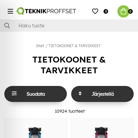
0
0
Start
TIETOKOONET & TARVIKKEET
TIETOKOONET &
TARVIKKEET
Suodata
Järjestellä
10924
tuotteet