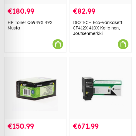
€180.99
€82.99
HP Toner Q5949X 49X
ISOTECH Eco-värikasetti
Musta
CF412X 410X Keltainen,
Joutsenmerkki
€150.99
€671.99