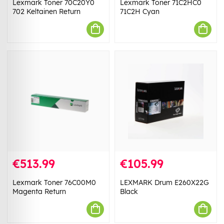
Lexmark Toner 70C20Y0
Lexmark Toner 71C2HC0
702 Keltainen Return
71C2H Cyan
€513.99
€105.99
Lexmark Toner 76C00M0
LEXMARK Drum E260X22G
Magenta Return
Black