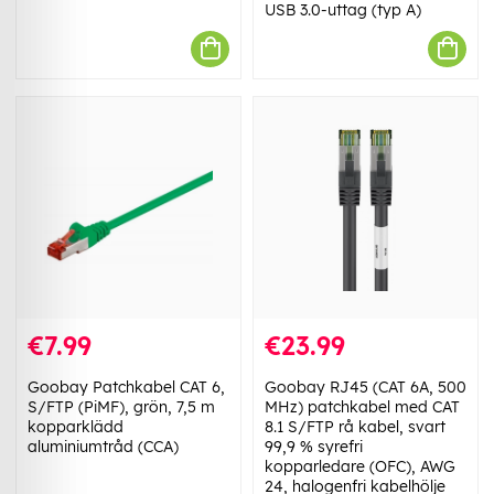
USB 3.0-uttag (typ A)
€7.99
€23.99
Goobay Patchkabel CAT 6,
Goobay RJ45 (CAT 6A, 500
S/FTP (PiMF), grön, 7,5 m
MHz) patchkabel med CAT
kopparklädd
8.1 S/FTP rå kabel, svart
aluminiumtråd (CCA)
99,9 % syrefri
kopparledare (OFC), AWG
24, halogenfri kabelhölje