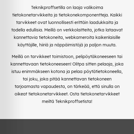
Teknikproffsetilla on laaja valikoima
tietokonetarvikkeita ja tietokonekomponentteja. Kaikki
tarvikkeet ovat luonnollisesti erittäin laadukkaita ja
todella edullisia. Meillä on verkkolaitteita, jotka lataavat
kannettavia tietokoneita, webkameroita kaikenlaisille
käyttäjille, hiiriä ja näppäimistöjä ja paljon muuta.
Meillä on tarvikkeet toimistoon, pelipöytäkoneeseen tai
kannettavaan tietokoneeseen! Olitpa sitten pelaaja, joka
istuu enimmäkseen kotona ja pelaa pöytätietokoneella,
tai joku, joka pitää kannettavan tietokoneen
tarjoamasta vapaudesta, on tärkeää, että sinulla on
oikeat tietokonetarvikkeet. Osta tietokonetarvikkeet
meiltä Teknikproffsetista!