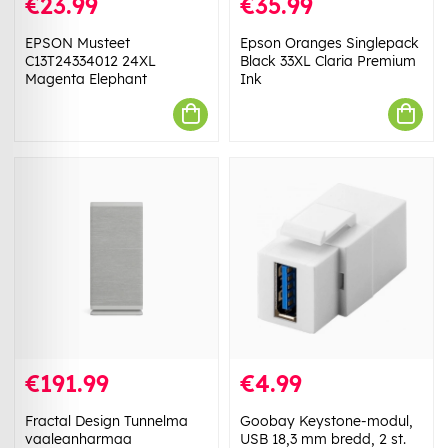
€23.99
€35.99
EPSON Musteet
Epson Oranges Singlepack
C13T24334012 24XL
Black 33XL Claria Premium
Magenta Elephant
Ink
€191.99
€4.99
Fractal Design Tunnelma
Goobay Keystone-modul,
vaaleanharmaa
USB 18,3 mm bredd, 2 st.