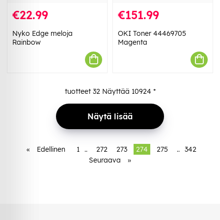
€22.99
€151.99
Nyko Edge meloja
OKI Toner 44469705
Rainbow
Magenta
tuotteet
32
Näyttää
10924
*
Näytä lisää
«
Edellinen
1
..
272
273
274
275
..
342
Seuraava
»