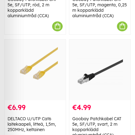
5e, SF/UTP, röd, 2 m
5e, SF/UTP, magenta, 0,25
kopparklädd
m kopparklädd
aluminiumtråd (CCA)
aluminiumtråd (CCA)
€6.99
€4.99
DELTACO U/UTP Cat6
Goobay Patchkabel CAT
laitekaapeli, litteä, 1,5m,
5e, SF/UTP, svart, 2 m
250MHz, keltainen
kopparklädd
aluminiumtråd (CCA)