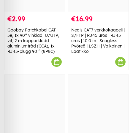
€2.99
€16.99
Goobay Patchkabel CAT
Nedis CAT7 verkkokaapeli |
5e, 1x 90° vinklad, U/UTP,
S/FTP | RJ45 uros | RJ45
vit, 2 m kopparklädd
uros | 10.0 m | Snagless |
aluminiumtråd (CCA), 1x
Pyöreä | LSZH | Valkoinen |
RJ45-plugg 90 ° (8P8C)
Laatikko