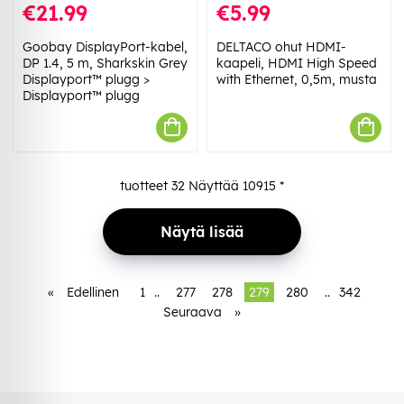
€21.99
€5.99
Goobay DisplayPort-kabel,
DELTACO ohut HDMI-
DP 1.4, 5 m, Sharkskin Grey
kaapeli, HDMI High Speed
Displayport™ plugg >
with Ethernet, 0,5m, musta
Displayport™ plugg
tuotteet
32
Näyttää
10915
*
Näytä lisää
«
Edellinen
1
..
277
278
279
280
..
342
Seuraava
»