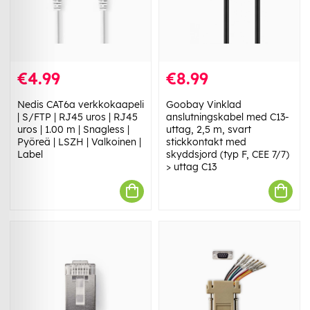
€4.99
€8.99
Nedis CAT6a verkkokaapeli
Goobay Vinklad
| S/FTP | RJ45 uros | RJ45
anslutningskabel med C13-
uros | 1.00 m | Snagless |
uttag, 2,5 m, svart
Pyöreä | LSZH | Valkoinen |
stickkontakt med
Label
skyddsjord (typ F, CEE 7/7)
> uttag C13