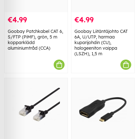
€4.99
€4.99
Goobay Patchkabel CAT 6,
Goobay Liitäntäjohto CAT
S/FTP (PiMF), grön, 5 m
6A, U/UTP, harmaa
kopparklädd
kuparijohdin (CU),
aluminiumtråd (CCA)
halogeeniton vaippa
(LSZH), 1,5 m