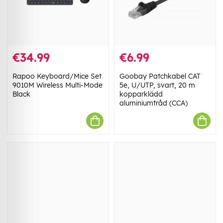
€34.99
€6.99
Rapoo Keyboard/Mice Set
Goobay Patchkabel CAT
9010M Wireless Multi-Mode
5e, U/UTP, svart, 20 m
Black
kopparklädd
aluminiumtråd (CCA)