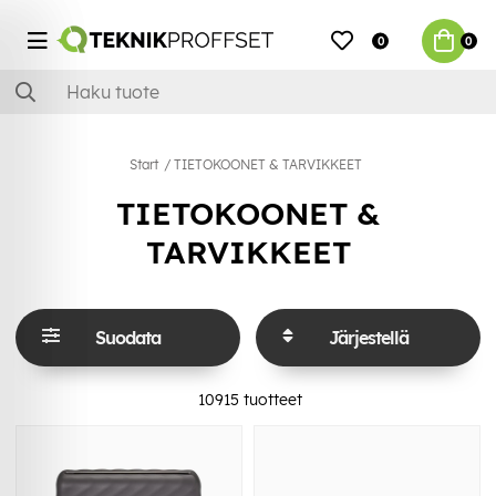
0
0
Start
TIETOKOONET & TARVIKKEET
TIETOKOONET &
TARVIKKEET
Suodata
Järjestellä
10915
tuotteet