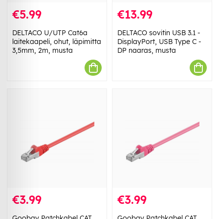
€5.99
€13.99
DELTACO U/UTP Cat6a
DELTACO sovitin USB 3.1 -
laitekaapeli, ohut, läpimitta
DisplayPort, USB Type C -
3,5mm, 2m, musta
DP naaras, musta
€3.99
€3.99
Goobay Patchkabel CAT
Goobay Patchkabel CAT