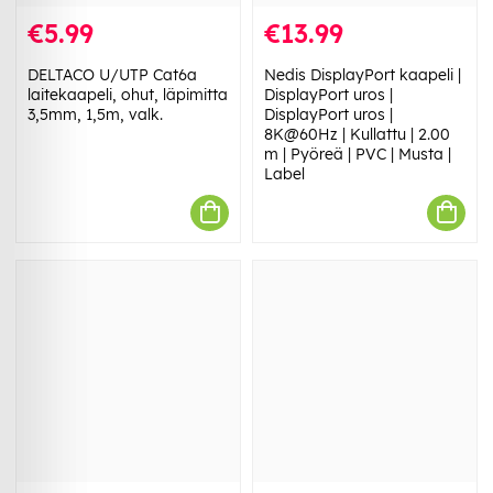
€5.99
€13.99
DELTACO U/UTP Cat6a
Nedis DisplayPort kaapeli |
laitekaapeli, ohut, läpimitta
DisplayPort uros |
3,5mm, 1,5m, valk.
DisplayPort uros |
8K@60Hz | Kullattu | 2.00
m | Pyöreä | PVC | Musta |
Label