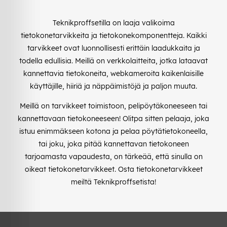
Teknikproffsetilla on laaja valikoima
tietokonetarvikkeita ja tietokonekomponentteja. Kaikki
tarvikkeet ovat luonnollisesti erittäin laadukkaita ja
todella edullisia. Meillä on verkkolaitteita, jotka lataavat
kannettavia tietokoneita, webkameroita kaikenlaisille
käyttäjille, hiiriä ja näppäimistöjä ja paljon muuta.
Meillä on tarvikkeet toimistoon, pelipöytäkoneeseen tai
kannettavaan tietokoneeseen! Olitpa sitten pelaaja, joka
istuu enimmäkseen kotona ja pelaa pöytätietokoneella,
tai joku, joka pitää kannettavan tietokoneen
tarjoamasta vapaudesta, on tärkeää, että sinulla on
oikeat tietokonetarvikkeet. Osta tietokonetarvikkeet
meiltä Teknikproffsetista!