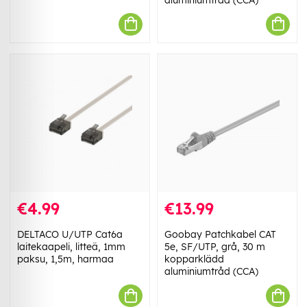
€4.99
€13.99
DELTACO U/UTP Cat6a
Goobay Patchkabel CAT
laitekaapeli, litteä, 1mm
5e, SF/UTP, grå, 30 m
paksu, 1,5m, harmaa
kopparklädd
aluminiumtråd (CCA)