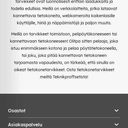
tarvikkeet ovat luonnollisesti erittäin laadukkaita ja
todella edullisia. Meillä on verkkolaitteita, jotka lataavat
kannettavia tietokoneita, webkameroita kaikenlaisille
käyttäjille, hiiriä ja näppäimistöjä ja paljon muuta.
Meillä on tarvikkeet toimistoon, pelipöytäkoneeseen tai
kannettavaan tietokoneeseen! Olitpa sitten pelaaja, joka
istuu enimmäkseen kotona ja pelaa pöytätietokoneella,
tai joku, joka pitää kannettavan tietokoneen
tarjoamasta vapaudesta, on tärkeää, että sinulla on
oikeat tietokonetarvikkeet. Osta tietokonetarvikkeet
meiltä Teknikproffsetista!
Osastot
Asiakaspalvelu