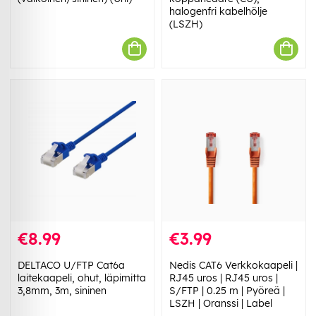
halogenfri kabelhölje
(LSZH)
€8.99
€3.99
DELTACO U/FTP Cat6a
Nedis CAT6 Verkkokaapeli |
laitekaapeli, ohut, läpimitta
RJ45 uros | RJ45 uros |
3,8mm, 3m, sininen
S/FTP | 0.25 m | Pyöreä |
LSZH | Oranssi | Label