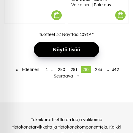
Valkoinen | Pakkaus
tuotteet
32
Näyttää
10919
*
Näytä lisää
«
Edellinen
1
..
280
281
282
283
..
342
Seuraava
»
Teknikproffsetilla on laaja valikoima
tietokonetarvikkeita ja tietokonekomponentteja. Kaikki