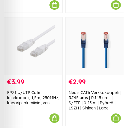
€3.99
€2.99
EPZI U/UTP Cat6
Nedis CAT6 Verkkokaapeli |
laitekaapeli, 1,5m, 250MHz,
RJ45 uros | RJ45 uros |
kuparip. alumiinia, valk.
S/FTP | 0.25 m | Pyöreä |
LSZH | Sininen | Label