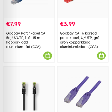
€7.99
€3.99
Goobay Patchkabel CAT
Goobay CAT 6 korsad
5e, U/UTP, blå, 15 m
patchkabel, U/UTP, grå,
kopparklädd
grön kopparklädd
aluminiumtråd (CCA)
aluminiumledare (CCA)