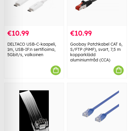
€10.99
€10.99
DELTACO USB-C-kaapeli,
Goobay Patchkabel CAT 6,
1m, USB-IF:n sertifioima,
S/FTP (PiMF), svart, 7,5 m
5Gbit/s, valkoinen
kopparklädd
aluminiumtråd (CCA)