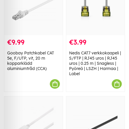
€9.99
€3.99
Goobay Patchkabel CAT
Nedis CAT7 verkkokaapeli |
5e, F/UTP, vit, 20 m
S/FTP | RJ45 uros | RJ45
kopparklädd
uros | 0.25 m | Snagless |
aluminiumtråd (CCA)
Pyöreä | LSZH | Harmaa |
Label