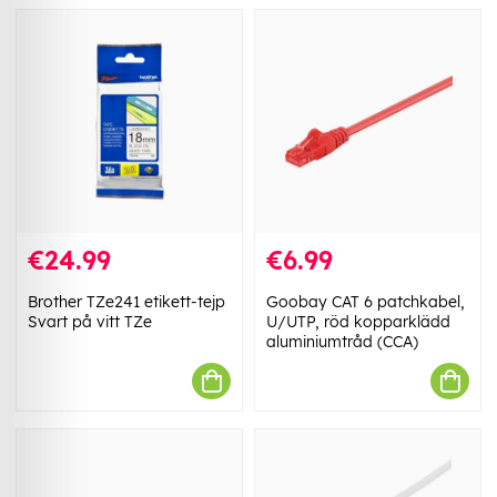
€24.99
€6.99
Brother TZe241 etikett-tejp
Goobay CAT 6 patchkabel,
Svart på vitt TZe
U/UTP, röd kopparklädd
aluminiumtråd (CCA)