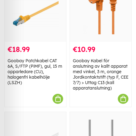
€18.99
€10.99
Goobay Patchkabel CAT
Goobay Kabel för
6A, S/FTP (PiMF), gul, 15 m
anslutning av kallt apparat
opparledare (CU),
med vinkel, 3 m, orange
halogenfri kabelhölje
Jordkontaktstift (typ F, CEE
(LSZH)
7/7) > Uttag C13 (kall
apparatanslutning)