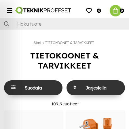
0
0
Start
TIETOKOONET & TARVIKKEET
TIETOKOONET &
TARVIKKEET
Suodata
Järjestellä
10919
tuotteet