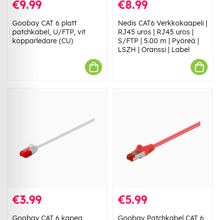
€9.99
€8.99
Goobay CAT 6 platt
Nedis CAT6 Verkkokaapeli |
patchkabel, U/FTP, vit
RJ45 uros | RJ45 uros |
kopparledare (CU)
S/FTP | 5.00 m | Pyöreä |
LSZH | Oranssi | Label
€3.99
€5.99
Goobay CAT 6 kapea
Goobay Patchkabel CAT 6,