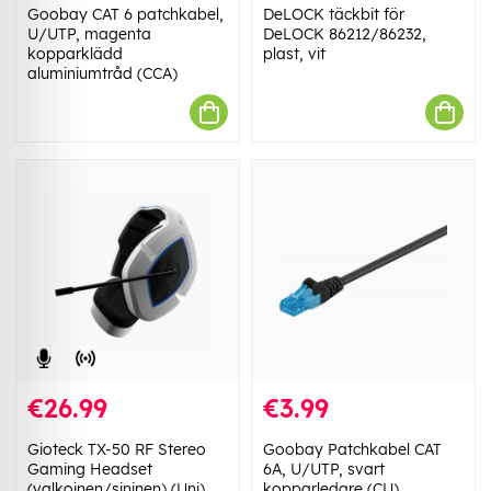
Goobay CAT 6 patchkabel,
DeLOCK täckbit för
U/UTP, magenta
DeLOCK 86212/86232,
kopparklädd
plast, vit
aluminiumtråd (CCA)
€26.99
€3.99
Gioteck TX-50 RF Stereo
Goobay Patchkabel CAT
Gaming Headset
6A, U/UTP, svart
(valkoinen/sininen) (Uni)
kopparledare (CU),