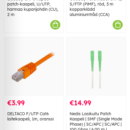
patch-kaapeli, U/UTP,
S/FTP (PiMF), röd, 3 m
harmaa kuparijohdin (CU),
kopparklädd
2 m
aluminiumtråd (CCA)
€3.99
€14.99
DELTACO F/UTP Cat6
Nedis Lasikuitu Patch
laitekaapeli, 1m, oranssi
Kaapeli | SMF (Single Mode
Phase) | SC/APC | SC/APC |
100 Gbps | 6.00 m |