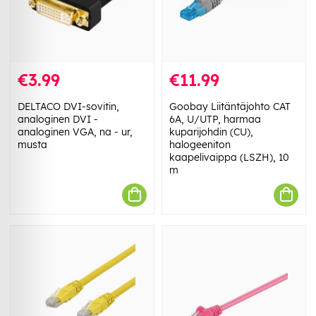
€3.99
€11.99
DELTACO DVI-sovitin,
Goobay Liitäntäjohto CAT
analoginen DVI -
6A, U/UTP, harmaa
analoginen VGA, na - ur,
kuparijohdin (CU),
musta
halogeeniton
kaapelivaippa (LSZH), 10
m