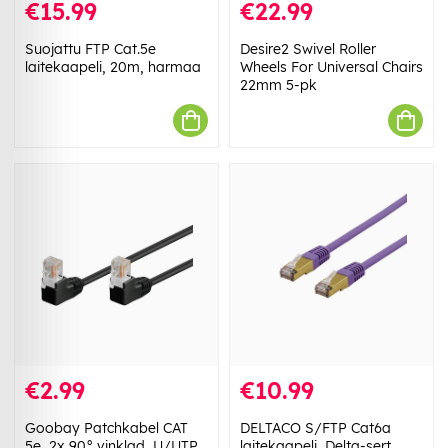
€15.99
€22.99
Suojattu FTP Cat.5e
Desire2 Swivel Roller
laitekaapeli, 20m, harmaa
Wheels For Universal Chairs
22mm 5-pk
€2.99
€10.99
Goobay Patchkabel CAT
DELTACO S/FTP Cat6a
5e, 2x 90° vinklad, U/UTP,
laitekaapeli, Delta-sert.,