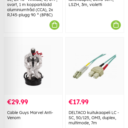
svart, 1 m kopparklädd
LSZH, 3m, violetti
aluminiumtråd (CCA), 2x
RJ45-plugg 90 ° (8P8C)
€29.99
€17.99
Cable Guys Marvel Anti-
DELTACO kuitukaapeli LC -
Venom
SC, 50/125, OM3, duplex,
multimode, 7m