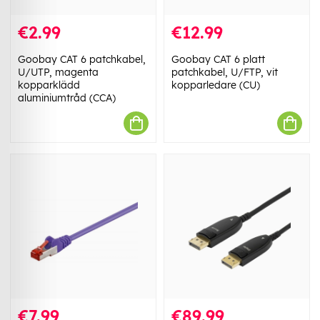
€2.99
€12.99
Goobay CAT 6 patchkabel,
Goobay CAT 6 platt
U/UTP, magenta
patchkabel, U/FTP, vit
kopparklädd
kopparledare (CU)
aluminiumtråd (CCA)
€7.99
€89.99