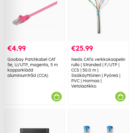
€4.99
€25.99
Goobay Patchkabel CAT
Nedis CAT6 verkkokaapelin
5e, U/UTP, magenta, 5 m
rulla | Stranded | F/UTP |
kopparklädd
CCS | 50.0 m |
aluminiumtråd (CCA)
Sisäkäyttöinen | Pyöreä |
PVC | Harmaa |
Vetolaatikko