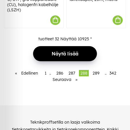
(CU), halogenfri kabelhölje
(LSZH)
tuotteet
32
Näyttää
10925
*
Näytä lisää
«
Edellinen
1
..
286
287
288
289
..
342
Seuraava
»
Teknikproffsetilla on laaja valikoima
tietokonetarvikkeita ja tietokonekomponentteja. Kaikki