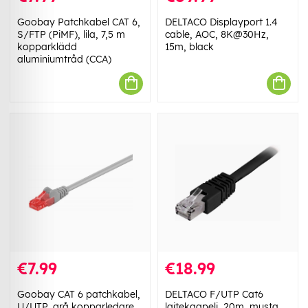
Goobay Patchkabel CAT 6,
DELTACO Displayport 1.4
S/FTP (PiMF), lila, 7,5 m
cable, AOC, 8K@30Hz,
kopparklädd
15m, black
aluminiumtråd (CCA)
€7.99
€18.99
Goobay CAT 6 patchkabel,
DELTACO F/UTP Cat6
U/UTP, grå kopparledare
laitekaapeli, 20m, musta