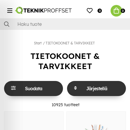
0
0
Start
TIETOKOONET & TARVIKKEET
TIETOKOONET &
TARVIKKEET
Suodata
Järjestellä
10925
tuotteet