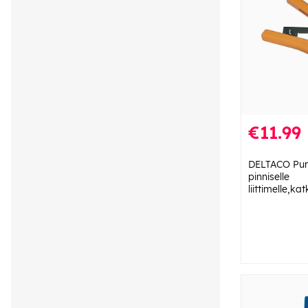
€11.99
DELTACO Puri
pinniselle
liittimelle,k