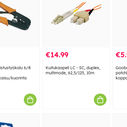
€14.99
€5.
stustyökalu 6/8
Kuitukaapeli LC - SC, duplex,
Gooba
multimode, 62,5/125, 10m
patch
atkaisu/kuorinta
koppa