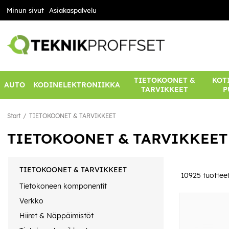
Minun sivut
Asiakaspalvelu
TIETOKOONET &
KOTI
AUTO
KODINELEKTRONIIKKA
TARVIKKEET
P
Start
TIETOKOONET & TARVIKKEET
TIETOKOONET & TARVIKKEET
TIETOKOONET & TARVIKKEET
10925
tuottee
Tietokoneen komponentit
Verkko
Hiiret & Näppäimistöt