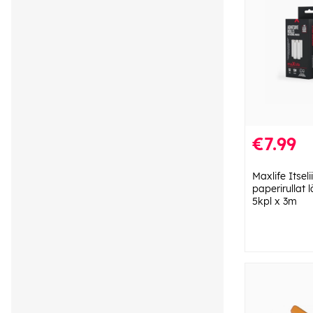
€7.99
Maxlife Itsel
paperirullat l
5kpl x 3m