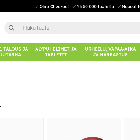
Qliro Checkout
Yli 50 000 tuotetta
Nopeat t
, TALOUS JA
ÄLYPUHELIMET JA
URHEILU, VAPAA-AIKA
UUTARHA
TABLETIT
JA HARRASTUS
t