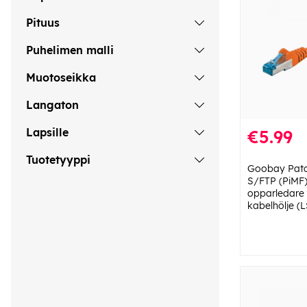
Pituus
Puhelimen malli
Muotoseikka
Langaton
Lapsille
€5.99
Tuotetyyppi
Goobay Patc
S/FTP (PiMF)
opparledare 
kabelhölje (