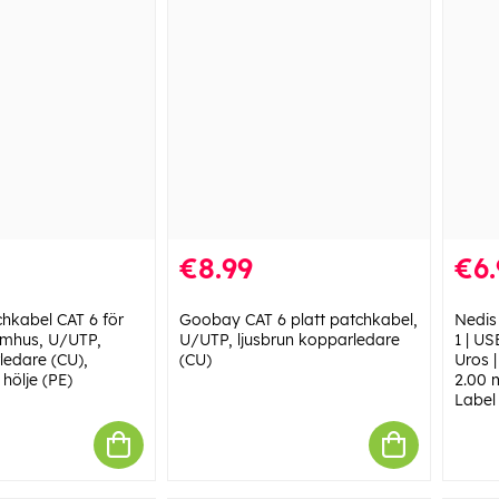
€8.99
€6.
hkabel CAT 6 för
Goobay CAT 6 platt patchkabel,
Nedis
omhus, U/UTP,
U/UTP, ljusbrun kopparledare
1 | U
ledare (CU),
(CU)
Uros |
 hölje (PE)
2.00 m
Label