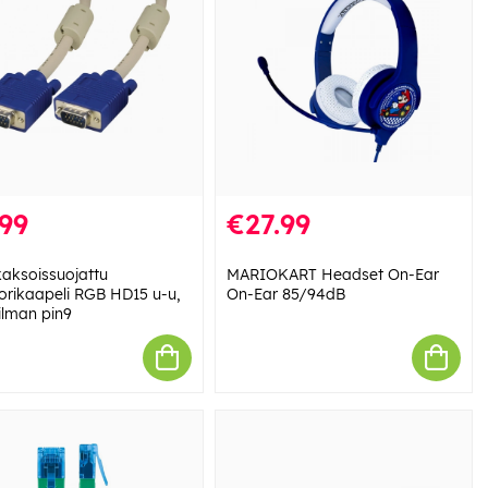
99
€27.99
aksoissuojattu
MARIOKART Headset On-Ear
orikaapeli RGB HD15 u-u,
On-Ear 85/94dB
ilman pin9