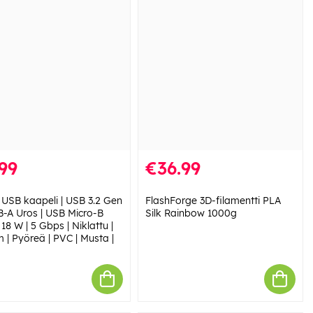
99
€36.99
 USB kaapeli | USB 3.2 Gen
FlashForge 3D-filamentti PLA
SB-A Uros | USB Micro-B
Silk Rainbow 1000g
 18 W | 5 Gbps | Niklattu |
 | Pyöreä | PVC | Musta |