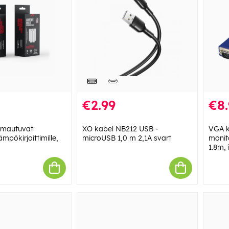
€2.99
€8.
iimautuvat
XO kabel NB212 USB -
VGA k
ämpökirjoittimille,
microUSB 1,0 m 2,1A svart
monit
1.8m, 