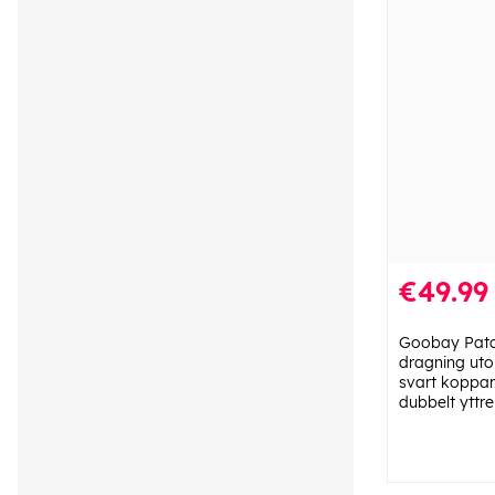
€49.99
Goobay Patc
dragning ut
svart koppar
dubbelt yttre