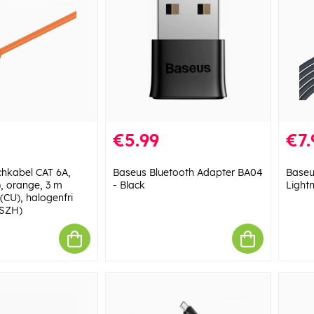
€5.99
€7.
hkabel CAT 6A,
Baseus Bluetooth Adapter BA04
Baseus
, orange, 3 m
- Black
Light
(CU), halogenfri
LSZH)