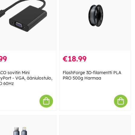
99
€18.99
CO sovitin Mini
FlashForge 3D-filamentti PLA
ayPort - VGA, ääniulostulo,
PRO 500g Harmaa
HD 60Hz