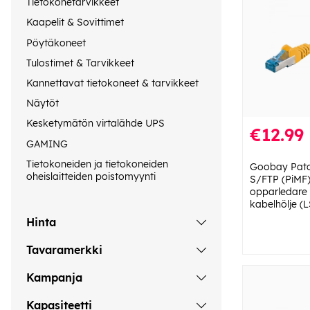
Tietokonetarvikkeet
Kaapelit & Sovittimet
Pöytäkoneet
Tulostimet & Tarvikkeet
Kannettavat tietokoneet & tarvikkeet
Näytöt
Kesketymätön virtalähde UPS
€12.99
GAMING
Tietokoneiden ja tietokoneiden
Goobay Patc
oheislaitteiden poistomyynti
S/FTP (PiMF),
opparledare 
kabelhölje (
Hinta
Tavaramerkki
Kampanja
Kapasiteetti