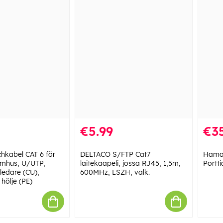
€5.99
€35
hkabel CAT 6 för
DELTACO S/FTP Cat7
Hama 
omhus, U/UTP,
laitekaapeli, jossa RJ45, 1,5m,
Portt
ledare (CU),
600MHz, LSZH, valk.
 hölje (PE)