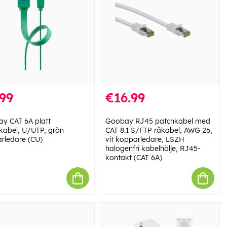
99
€16.99
y CAT 6A platt
Goobay RJ45 patchkabel med
kabel, U/UTP, grön
CAT 8.1 S/FTP råkabel, AWG 26,
rledare (CU)
vit kopparledare, LSZH
halogenfri kabelhölje, RJ45-
kontakt (CAT 6A)