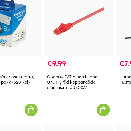
€9.99
€7.
iter osoitetarra,
Goobay CAT 6 patchkabel,
Hama 
pakk (520 kpl)
U/UTP, röd kopparklädd
Must
aluminiumtråd (CCA)