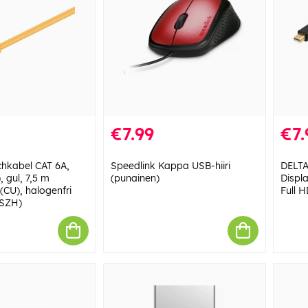
€7.99
€7.
hkabel CAT 6A,
Speedlink Kappa USB-hiiri
DELTA
 gul, 7,5 m
(punainen)
Displ
(CU), halogenfri
Full 
LSZH)