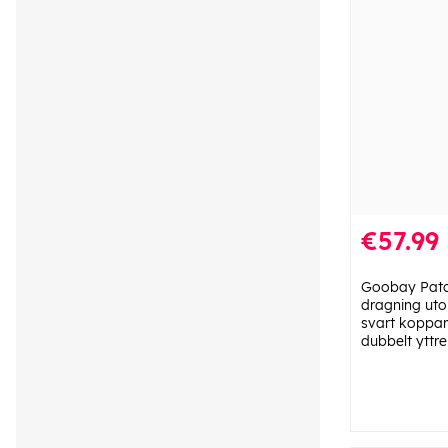
€57.99
Goobay Patc
dragning ut
svart koppar
dubbelt yttre