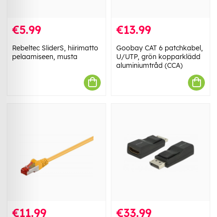
€5.99
€13.99
Rebeltec SliderS, hiirimatto
Goobay CAT 6 patchkabel,
pelaamiseen, musta
U/UTP, grön kopparklädd
aluminiumtråd (CCA)
€11.99
€33.99