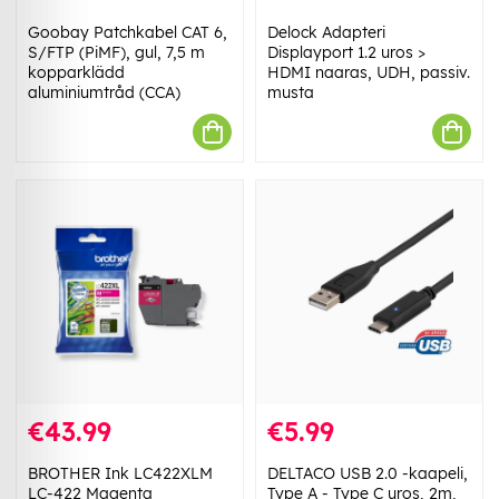
Goobay Patchkabel CAT 6,
Delock Adapteri
S/FTP (PiMF), gul, 7,5 m
Displayport 1.2 uros >
kopparklädd
HDMI naaras, UDH, passiv.
aluminiumtråd (CCA)
musta
€43.99
€5.99
BROTHER Ink LC422XLM
DELTACO USB 2.0 -kaapeli,
LC-422 Magenta
Type A - Type C uros, 2m,