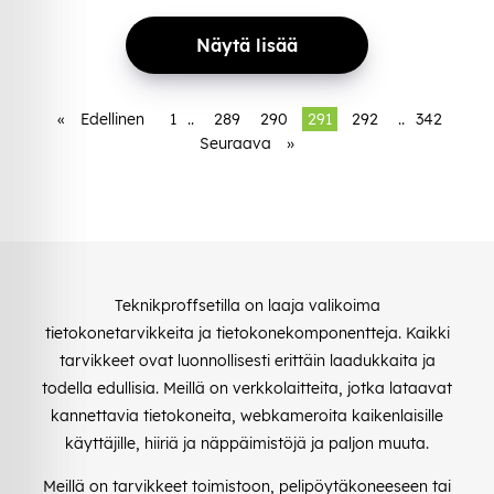
Näytä lisää
«
Edellinen
1
..
289
290
291
292
..
342
Seuraava
»
Teknikproffsetilla on laaja valikoima
tietokonetarvikkeita ja tietokonekomponentteja. Kaikki
tarvikkeet ovat luonnollisesti erittäin laadukkaita ja
todella edullisia. Meillä on verkkolaitteita, jotka lataavat
kannettavia tietokoneita, webkameroita kaikenlaisille
käyttäjille, hiiriä ja näppäimistöjä ja paljon muuta.
Meillä on tarvikkeet toimistoon, pelipöytäkoneeseen tai