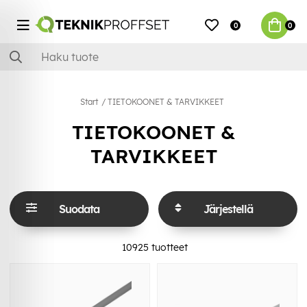
0
0
Start
TIETOKOONET & TARVIKKEET
TIETOKOONET &
TARVIKKEET
Suodata
Järjestellä
10925
tuotteet