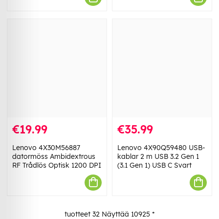
€19.99
€35.99
Lenovo 4X30M56887
Lenovo 4X90Q59480 USB-
datormöss Ambidextrous
kablar 2 m USB 3.2 Gen 1
RF Trådlös Optisk 1200 DPI
(3.1 Gen 1) USB C Svart
tuotteet
32
Näyttää
10925
*