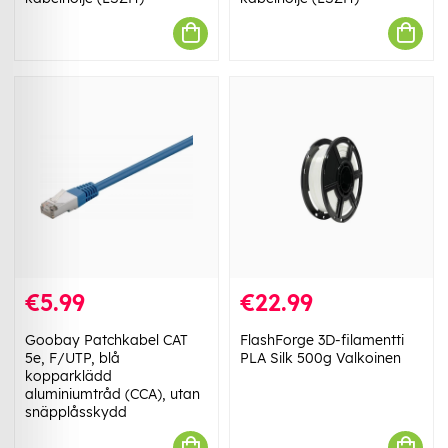
€5.99
€22.99
Goobay Patchkabel CAT
FlashForge 3D-filamentti
5e, F/UTP, blå
PLA Silk 500g Valkoinen
kopparklädd
aluminiumtråd (CCA), utan
snäpplåsskydd