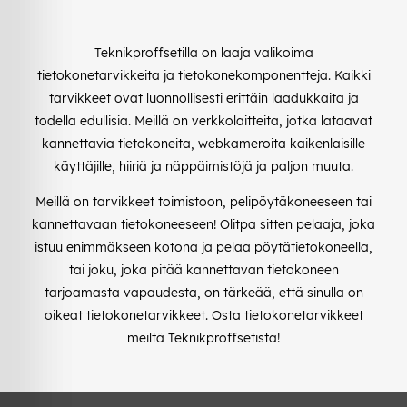
Teknikproffsetilla on laaja valikoima
tietokonetarvikkeita ja tietokonekomponentteja. Kaikki
tarvikkeet ovat luonnollisesti erittäin laadukkaita ja
todella edullisia. Meillä on verkkolaitteita, jotka lataavat
kannettavia tietokoneita, webkameroita kaikenlaisille
käyttäjille, hiiriä ja näppäimistöjä ja paljon muuta.
Meillä on tarvikkeet toimistoon, pelipöytäkoneeseen tai
kannettavaan tietokoneeseen! Olitpa sitten pelaaja, joka
istuu enimmäkseen kotona ja pelaa pöytätietokoneella,
tai joku, joka pitää kannettavan tietokoneen
tarjoamasta vapaudesta, on tärkeää, että sinulla on
oikeat tietokonetarvikkeet. Osta tietokonetarvikkeet
meiltä Teknikproffsetista!