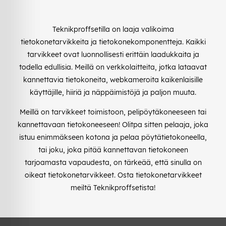
Teknikproffsetilla on laaja valikoima
tietokonetarvikkeita ja tietokonekomponentteja. Kaikki
tarvikkeet ovat luonnollisesti erittäin laadukkaita ja
todella edullisia. Meillä on verkkolaitteita, jotka lataavat
kannettavia tietokoneita, webkameroita kaikenlaisille
käyttäjille, hiiriä ja näppäimistöjä ja paljon muuta.
Meillä on tarvikkeet toimistoon, pelipöytäkoneeseen tai
kannettavaan tietokoneeseen! Olitpa sitten pelaaja, joka
istuu enimmäkseen kotona ja pelaa pöytätietokoneella,
tai joku, joka pitää kannettavan tietokoneen
tarjoamasta vapaudesta, on tärkeää, että sinulla on
oikeat tietokonetarvikkeet. Osta tietokonetarvikkeet
meiltä Teknikproffsetista!