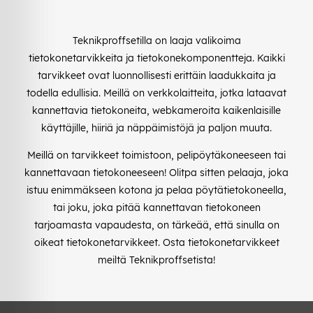
Teknikproffsetilla on laaja valikoima
tietokonetarvikkeita ja tietokonekomponentteja. Kaikki
tarvikkeet ovat luonnollisesti erittäin laadukkaita ja
todella edullisia. Meillä on verkkolaitteita, jotka lataavat
kannettavia tietokoneita, webkameroita kaikenlaisille
käyttäjille, hiiriä ja näppäimistöjä ja paljon muuta.
Meillä on tarvikkeet toimistoon, pelipöytäkoneeseen tai
kannettavaan tietokoneeseen! Olitpa sitten pelaaja, joka
istuu enimmäkseen kotona ja pelaa pöytätietokoneella,
tai joku, joka pitää kannettavan tietokoneen
tarjoamasta vapaudesta, on tärkeää, että sinulla on
oikeat tietokonetarvikkeet. Osta tietokonetarvikkeet
meiltä Teknikproffsetista!