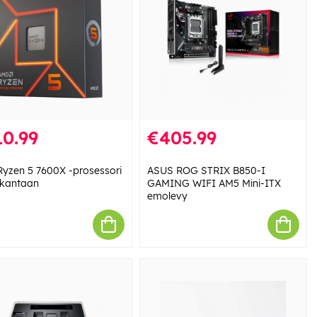
10.99
€405.99
yzen 5 7600X -prosessori
ASUS ROG STRIX B850-I
kantaan
GAMING WIFI AM5 Mini-ITX
emolevy