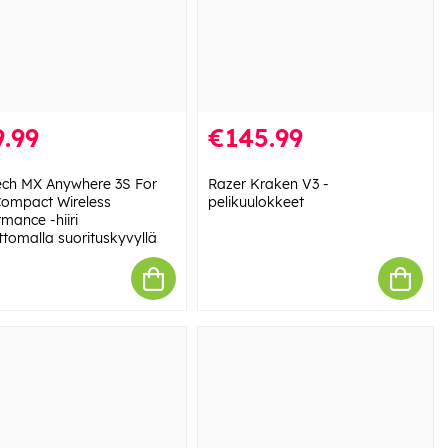
.99
€145.99
ech MX Anywhere 3S For
Razer Kraken V3 -
ompact Wireless
pelikuulokkeet
mance -hiiri
ttomalla suorituskyvyllä