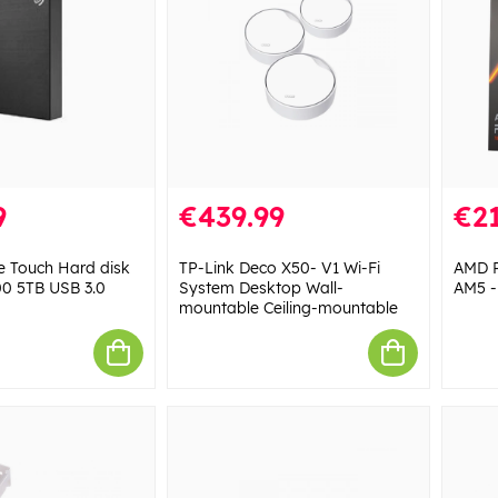
9
€439.99
€2
 Touch Hard disk
TP-Link Deco X50- V1 Wi-Fi
AMD R
0 5TB USB 3.0
System Desktop Wall-
AM5 -
mountable Ceiling-mountable