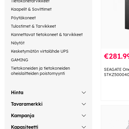
Tietokonetarvikkeet
Kaapelit & Sovittimet
Pöytäkoneet
Tulostimet & Tarvikkeet
Kannettavat tietokoneet & tarvikkeet
Näytöt
Kesketymätön virtalähde UPS
€281.9
GAMING
Tietokoneiden ja tietokoneiden
SEAGATE One
oheislaitteiden poistomyynti
STKZ500040
Hinta
Tavaramerkki
Kampanja
Kapasiteetti