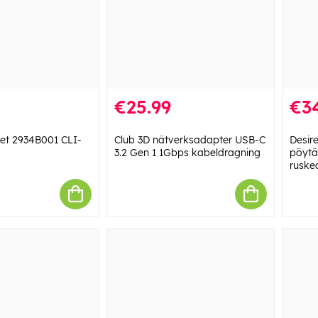
€25.99
€3
et 2934B001 CLI-
Club 3D nätverksadapter USB-C
Desir
3.2 Gen 1 1Gbps kabeldragning
pöyt
ruske