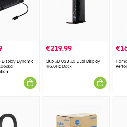
9
€219.99
€16
le Display Dynamic
Club 3D USB 3.0 Dual Display
Hama 
sdocka
4K60Hz Dock
Perfo
tion