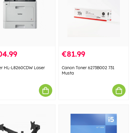
04.99
€81.99
er HL-L8260CDW Laser
Canon Toner 6273B002 731
Musta