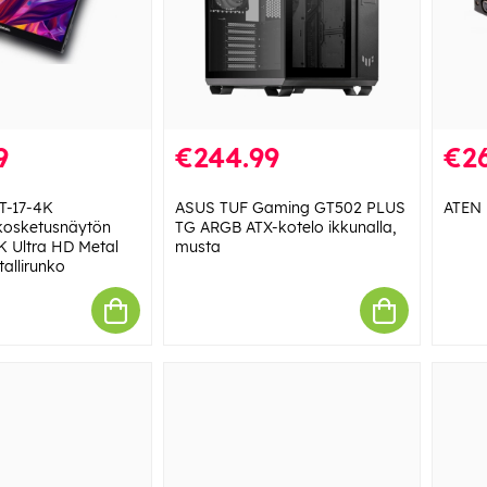
9
€244.99
€26
T-17-4K
ASUS TUF Gaming GT502 PLUS
ATEN 
kosketusnäytön
TG ARGB ATX-kotelo ikkunalla,
4K Ultra HD Metal
musta
allirunko