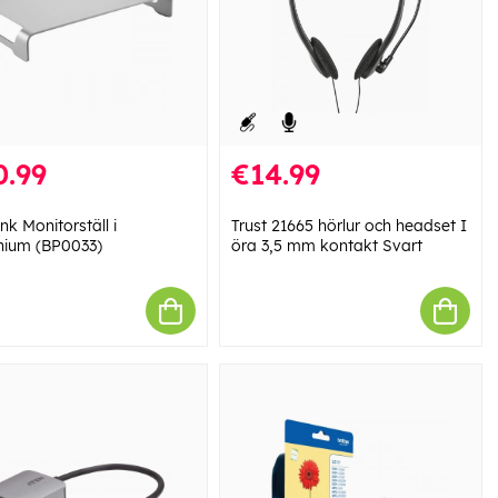
0.99
€14.99
nk Monitorställ i
Trust 21665 hörlur och headset I
nium (BP0033)
öra 3,5 mm kontakt Svart