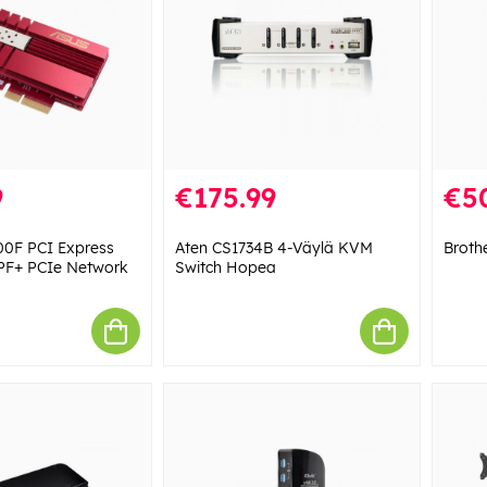
9
€175.99
€5
0F PCI Express
Aten CS1734B 4-Väylä KVM
Broth
SPF+ PCIe Network
Switch Hopea