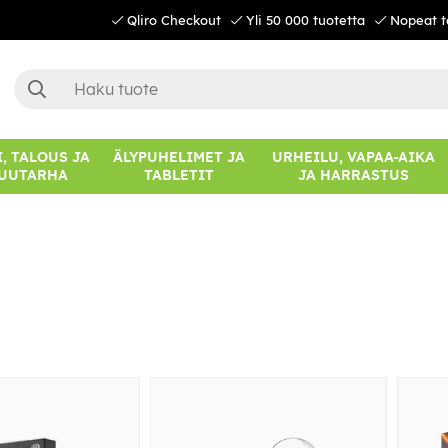
Qliro Checkout
Yli 50 000 tuotetta
Nopeat t
, TALOUS JA
ÄLYPUHELIMET JA
URHEILU, VAPAA-AIKA
UUTARHA
TABLETIT
JA HARRASTUS