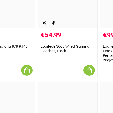
€54.99
€99
imptång 8/8 RJ45
Logitech G335 Wired Gaming
Logit
Headset, Black
Mac C
Perfor
langa