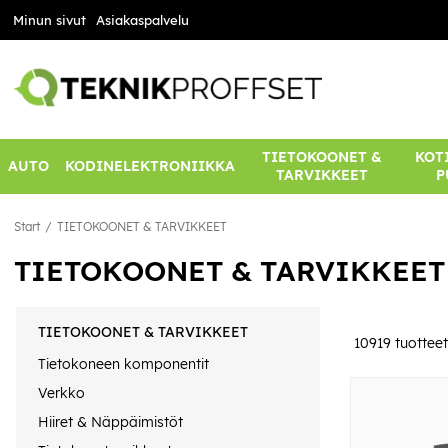
Minun sivut
Asiakaspalvelu
TIETOKOONET &
KOTI
AUTO
KODINELEKTRONIIKKA
TARVIKKEET
P
Start
TIETOKOONET & TARVIKKEET
TIETOKOONET & TARVIKKEET
TIETOKOONET & TARVIKKEET
10919
tuotteet
Tietokoneen komponentit
Verkko
Hiiret & Näppäimistöt