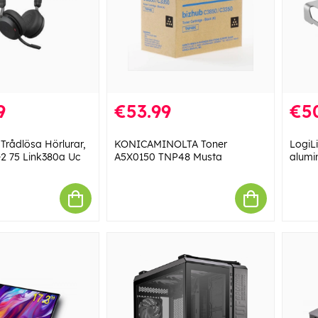
9
€53.99
€5
 Trådlösa Hörlurar,
KONICAMINOLTA Toner
LogiLi
2 75 Link380a Uc
A5X0150 TNP48 Musta
alumi