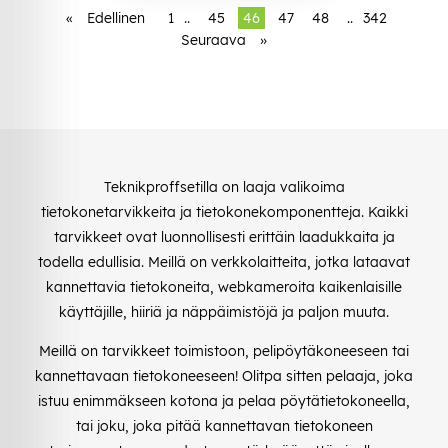
«
Edellinen
1
..
45
46
47
48
..
342
Seuraava
»
Teknikproffsetilla on laaja valikoima
tietokonetarvikkeita ja tietokonekomponentteja. Kaikki
tarvikkeet ovat luonnollisesti erittäin laadukkaita ja
todella edullisia. Meillä on verkkolaitteita, jotka lataavat
kannettavia tietokoneita, webkameroita kaikenlaisille
käyttäjille, hiiriä ja näppäimistöjä ja paljon muuta.
Meillä on tarvikkeet toimistoon, pelipöytäkoneeseen tai
kannettavaan tietokoneeseen! Olitpa sitten pelaaja, joka
istuu enimmäkseen kotona ja pelaa pöytätietokoneella,
tai joku, joka pitää kannettavan tietokoneen