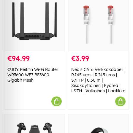
€94.99
€3.99
CUDY Reititin Wi-Fi Router
Nedis CAT6 Verkkokaapeli |
WR3600 WF7 BE3600
RJ45 uros | RJ45 uros |
Gigabit Mesh
S/FTP | 0.50 m |
Sisäkäyttöinen | Pyöreä |
LSZH | Valkoinen | Laatikko