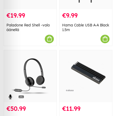
€19.99
€9.99
Paladone Red Shell -valo
Hama Cable USB A-A Black
äänellä
1.5m
€50.99
€11.99