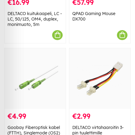
€16.99
€57.99
DELTACO kuitukaapeli, LC -
QPAD Gaming Mouse
LC, 50/125, OM4, duplex,
DX700
monimuoto, 5m
€4.99
€2.99
Goobay Fiberoptisk kabel
DELTACO virtahaaroitin 3-
(FTTH), Singlemode (OS2)
pin tuulettimille