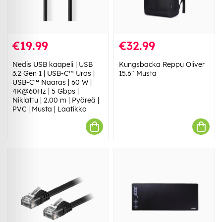
€19.99
€32.99
Nedis USB kaapeli | USB
Kungsbacka Reppu Oliver
3.2 Gen 1 | USB-C™ Uros |
15.6" Musta
USB-C™ Naaras | 60 W |
4K@60Hz | 5 Gbps |
Niklattu | 2.00 m | Pyöreä |
PVC | Musta | Laatikko