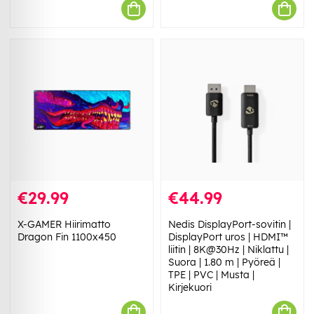
€29.99
€44.99
X-GAMER Hiirimatto
Nedis DisplayPort-sovitin |
Dragon Fin 1100x450
DisplayPort uros | HDMI™
liitin | 8K@30Hz | Niklattu |
Suora | 1.80 m | Pyöreä |
TPE | PVC | Musta |
Kirjekuori