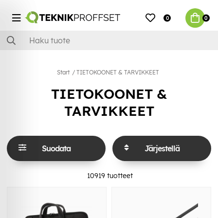
0
0
Start
TIETOKOONET & TARVIKKEET
TIETOKOONET &
TARVIKKEET
Suodata
Järjestellä
10919
tuotteet