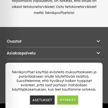
tarjoamasta vapaudesta, on tärkeää, että sinulla on
oikeat tietokonetarvikkeet. Osta tietokonetarvikkeet
meiltä Teknikproffsetista!
Osastot
Asiakaspalvelu
Teknikproffset
Teknikproffset käyttää evästeitä mukauttaakseen ja
parantaakseen sinulle näytettävää sisältöä.
Vaihda Maa
Suosittelemme, että hyväksyt kaiken tyyppiset
evästeet, jotta saat parhaan mahdollisen
käyttäjäkokemuksen, kun teet kauttamme ostoksia.
ASETUKSET
HYVÄKSY
TP E-commerce Nordic AB
Org.nr: 559386-1841