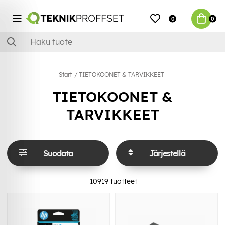
0
0
Start
TIETOKOONET & TARVIKKEET
TIETOKOONET &
TARVIKKEET
Suodata
Järjestellä
10919
tuotteet