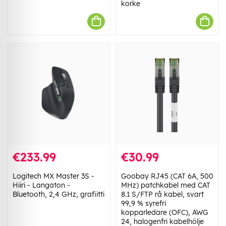
korke
€233.99
€30.99
Logitech MX Master 3S -
Goobay RJ45 (CAT 6A, 500
Hiiri - Langaton -
MHz) patchkabel med CAT
Bluetooth, 2,4 GHz, grafiitti
8.1 S/FTP rå kabel, svart
99,9 % syrefri
kopparledare (OFC), AWG
24, halogenfri kabelhölje