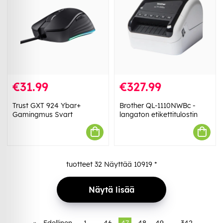
€31.99
€327.99
Trust GXT 924 Ybar+
Brother QL-1110NWBc -
Gamingmus Svart
langaton etikettitulostin
tuotteet
32
Näyttää
10919
*
Näytä lisää
«
Edellinen
1
..
46
47
48
49
..
342