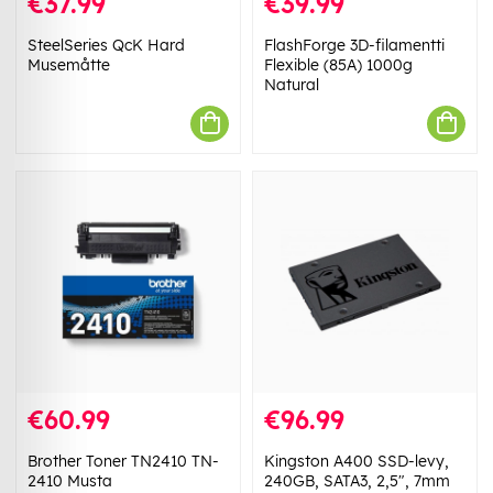
€37.99
€39.99
SteelSeries QcK Hard
FlashForge 3D-filamentti
Musemåtte
Flexible (85A) 1000g
Natural
€60.99
€96.99
Brother Toner TN2410 TN-
Kingston A400 SSD-levy,
2410 Musta
240GB, SATA3, 2,5", 7mm