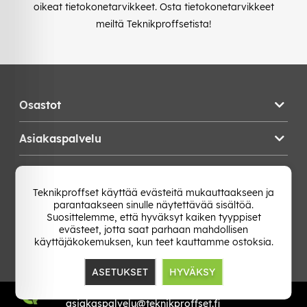
oikeat tietokonetarvikkeet. Osta tietokonetarvikkeet
meiltä Teknikproffsetista!
Osastot
Asiakaspalvelu
Teknikproffset
Teknikproffset käyttää evästeitä mukauttaakseen ja
parantaakseen sinulle näytettävää sisältöä.
Vaihda Maa
Suosittelemme, että hyväksyt kaiken tyyppiset
evästeet, jotta saat parhaan mahdollisen
käyttäjäkokemuksen, kun teet kauttamme ostoksia.
ASETUKSET
HYVÄKSY
TP E-commerce Nordic AB
Org.nr: 559386-1841
asiakaspalvelu@teknikproffset.fi