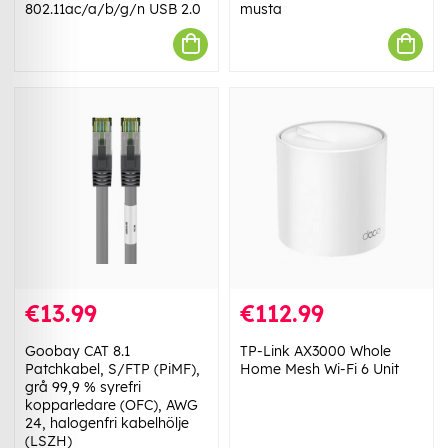
802.11ac/a/b/g/n USB 2.0
musta
€13.99
€112.99
Goobay CAT 8.1
TP-Link AX3000 Whole
Patchkabel, S/FTP (PiMF),
Home Mesh Wi-Fi 6 Unit
grå 99,9 % syrefri
kopparledare (OFC), AWG
24, halogenfri kabelhölje
(LSZH)