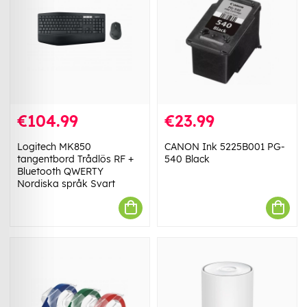
€104.99
€23.99
Logitech MK850
CANON Ink 5225B001 PG-
tangentbord Trådlös RF +
540 Black
Bluetooth QWERTY
Nordiska språk Svart