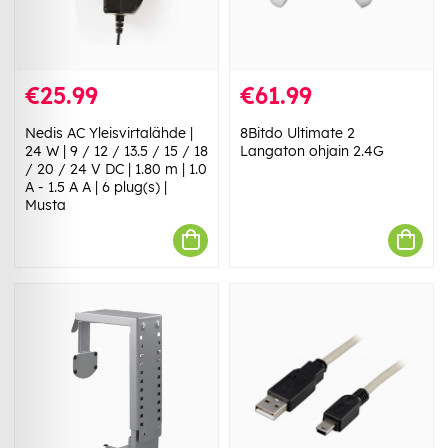
€25.99
€61.99
Nedis AC Yleisvirtalähde |
8Bitdo Ultimate 2
24 W | 9 / 12 / 13.5 / 15 / 18
Langaton ohjain 2.4G
/ 20 / 24 V DC | 1.80 m | 1.0
A - 1.5 A A | 6 plug(s) |
Musta