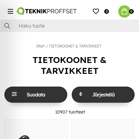
0
0
Start
TIETOKOONET & TARVIKKEET
TIETOKOONET &
TARVIKKEET
Suodata
Järjestellä
10907
tuotteet