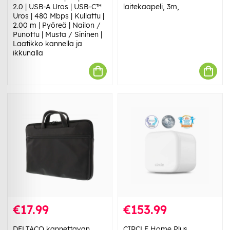
2.0 | USB-A Uros | USB-C™
laitekaapeli, 3m,
Uros | 480 Mbps | Kullattu |
2.00 m | Pyöreä | Nailon /
Punottu | Musta / Sininen |
Laatikko kannella ja
ikkunalla
€17.99
€153.99
DELTACO kannettavan
CIRCLE Home Plus