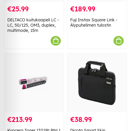
€25.99
€189.99
DELTACO kuitukaapeli LC -
Fuji Instax Square Link -
LC, 50/125, OM3, duplex,
Älypuhelimen tulostin
multimode, 15m
€213.99
€38.99
Kyocera Toner 1T02RLBNL1
Dicota Smart Skin,