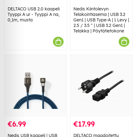
DELTACO USB 2.0 kaapeli
Nedis Kiintolevyn
Tyyppi A ur - Tyyppi A na,
Telakointiasema | USB 3.2
0,1m, musta
Gen1 | USB Type-A | 1 Levy |
2.5 / 3.5 " | USB 3.2 Gen1 |
Telakka | Pöytätietokone
€6.99
€17.99
Nedis USB kaapeli | USB
DELTACO maadoitettu