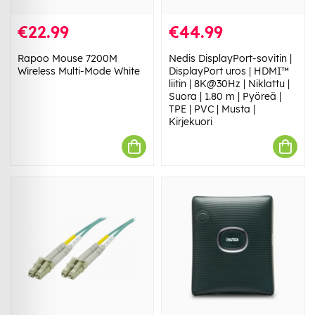
€22.99
€44.99
Rapoo Mouse 7200M
Nedis DisplayPort-sovitin |
Wireless Multi-Mode White
DisplayPort uros | HDMI™
liitin | 8K@30Hz | Niklattu |
Suora | 1.80 m | Pyöreä |
TPE | PVC | Musta |
Kirjekuori