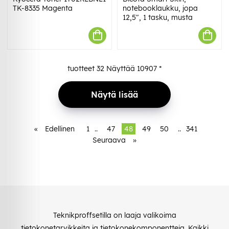
TK-8335 Magenta
notebooklaukku, jopa
12,5", 1 tasku, musta
tuotteet
32
Näyttää
10907
*
Näytä lisää
«
Edellinen
1
..
47
48
49
50
..
341
Seuraava
»
Teknikproffsetilla on laaja valikoima
tietokonetarvikkeita ja tietokonekomponentteja. Kaikki