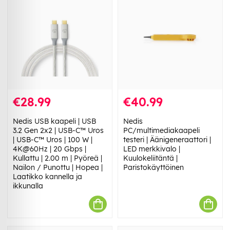
€28.99
€40.99
Nedis USB kaapeli | USB
Nedis
3.2 Gen 2x2 | USB-C™ Uros
PC/multimediakaapeli
| USB-C™ Uros | 100 W |
testeri | Äänigeneraattori |
4K@60Hz | 20 Gbps |
LED merkkivalo |
Kullattu | 2.00 m | Pyöreä |
Kuulokeliitäntä |
Nailon / Punottu | Hopea |
Paristokäyttöinen
Laatikko kannella ja
ikkunalla