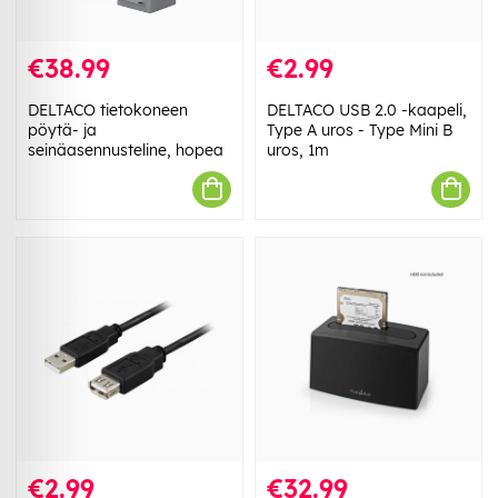
€38.99
€2.99
DELTACO tietokoneen
DELTACO USB 2.0 -kaapeli,
pöytä- ja
Type A uros - Type Mini B
seinäasennusteline, hopea
uros, 1m
€2.99
€32.99