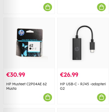
€30.99
€26.99
HP Musteet C2P04AE 62
HP USB-C - RJ45 -adapteri
Musta
G2