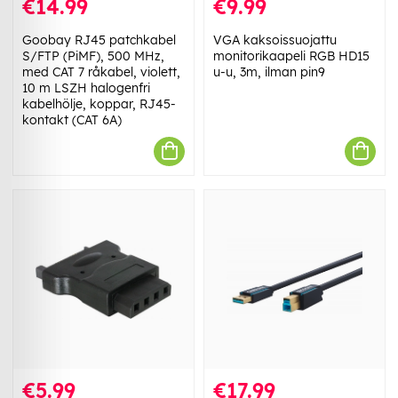
€14.99
€9.99
Goobay RJ45 patchkabel
VGA kaksoissuojattu
S/FTP (PiMF), 500 MHz,
monitorikaapeli RGB HD15
med CAT 7 råkabel, violett,
u-u, 3m, ilman pin9
10 m LSZH halogenfri
kabelhölje, koppar, RJ45-
kontakt (CAT 6A)
€5.99
€17.99