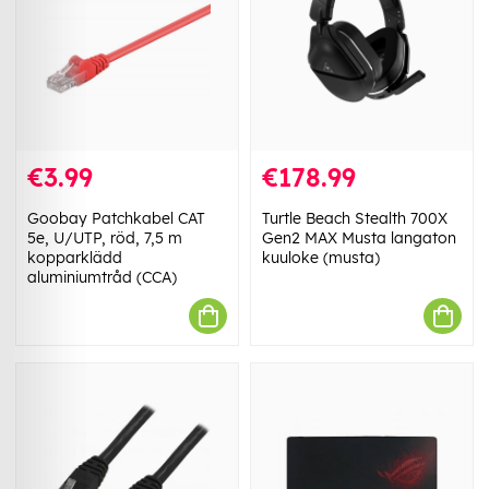
€3.99
€178.99
Goobay Patchkabel CAT
Turtle Beach Stealth 700X
5e, U/UTP, röd, 7,5 m
Gen2 MAX Musta langaton
kopparklädd
kuuloke (musta)
aluminiumtråd (CCA)