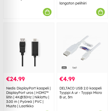
langaton pelihiiri
€24.99
€4.99
Nedis DisplayPort kaapeli |
DELTACO USB 2.0 kaapeli
DisplayPort uros | HDMI™
Tyyppi A ur - Tyyppi Micro
liitin | 4K@30Hz | Niklattu |
B ur, 3m
3.00 m | Pyöreä | PVC |
Musta | Laatikko