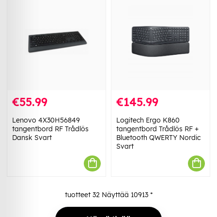
€55.99
€145.99
Lenovo 4X30H56849
Logitech Ergo K860
tangentbord RF Trådlös
tangentbord Trådlös RF +
Dansk Svart
Bluetooth QWERTY Nordic
Svart
tuotteet
32
Näyttää
10913
*