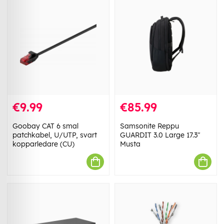
€9.99
€85.99
Goobay CAT 6 smal
Samsonite Reppu
patchkabel, U/UTP, svart
GUARDIT 3.0 Large 17.3"
kopparledare (CU)
Musta