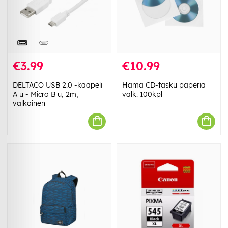
€3.99
€10.99
DELTACO USB 2.0 -kaapeli
Hama CD-tasku paperia
A u - Micro B u, 2m,
valk. 100kpl
valkoinen