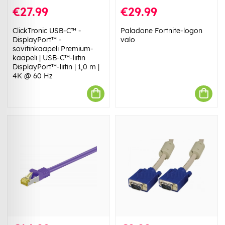
€27.99
€29.99
ClickTronic USB-C™ -
Paladone Fortnite-logon
DisplayPort™ -
valo
sovitinkaapeli Premium-
kaapeli | USB-C™-liitin
DisplayPort™-liitin | 1,0 m |
4K @ 60 Hz