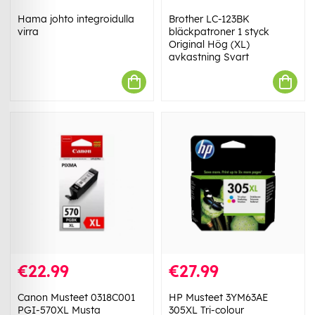
Hama johto integroidulla
Brother LC-123BK
virra
bläckpatroner 1 styck
Original Hög (XL)
avkastning Svart
€22.99
€27.99
Canon Musteet 0318C001
HP Musteet 3YM63AE
PGI-570XL Musta
305XL Tri-colour