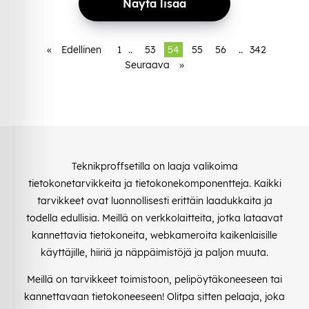
Näytä lisää
«
Edellinen
1
..
53
54
55
56
..
342
Seuraava
»
Teknikproffsetilla on laaja valikoima
tietokonetarvikkeita ja tietokonekomponentteja. Kaikki
tarvikkeet ovat luonnollisesti erittäin laadukkaita ja
todella edullisia. Meillä on verkkolaitteita, jotka lataavat
kannettavia tietokoneita, webkameroita kaikenlaisille
käyttäjille, hiiriä ja näppäimistöjä ja paljon muuta.
Meillä on tarvikkeet toimistoon, pelipöytäkoneeseen tai
kannettavaan tietokoneeseen! Olitpa sitten pelaaja, joka