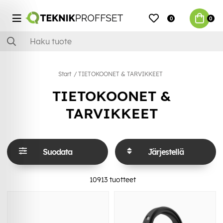
0
0
Start
TIETOKOONET & TARVIKKEET
TIETOKOONET &
TARVIKKEET
Suodata
Järjestellä
10913
tuotteet