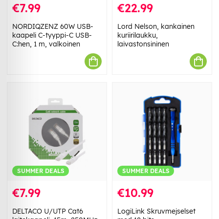
€7.99
€22.99
NORDIQZENZ 60W USB-
Lord Nelson, kankainen
kaapeli C-tyyppi-C USB-
kuriirilaukku,
C:hen, 1 m, valkoinen
laivastonsininen
SUMMER DEALS
SUMMER DEALS
€7.99
€10.99
DELTACO U/UTP Cat6
LogiLink Skruvmejselset