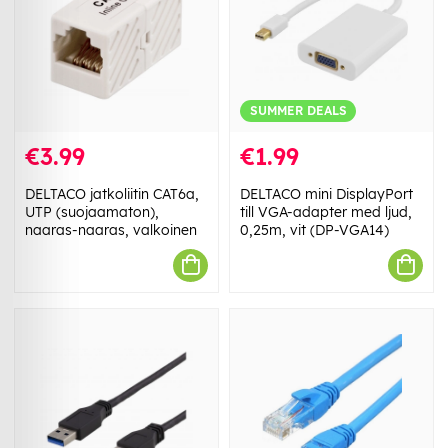
SUMMER DEALS
€3.99
€1.99
DELTACO jatkoliitin CAT6a,
DELTACO mini DisplayPort
UTP (suojaamaton),
till VGA-adapter med ljud,
naaras-naaras, valkoinen
0,25m, vit (DP-VGA14)