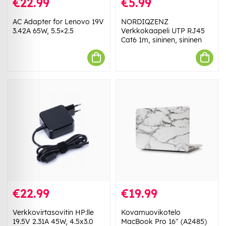
€22.99
€5.99
AC Adapter for Lenovo 19V
NORDIQZENZ
3.42A 65W, 5.5×2.5
Verkkokaapeli UTP RJ45
Cat6 1m, sininen, sininen
€22.99
€19.99
Verkkovirtasovitin HP:lle
Kovamuovikotelo
19.5V 2.31A 45W, 4.5x3.0
MacBook Pro 16" (A2485)