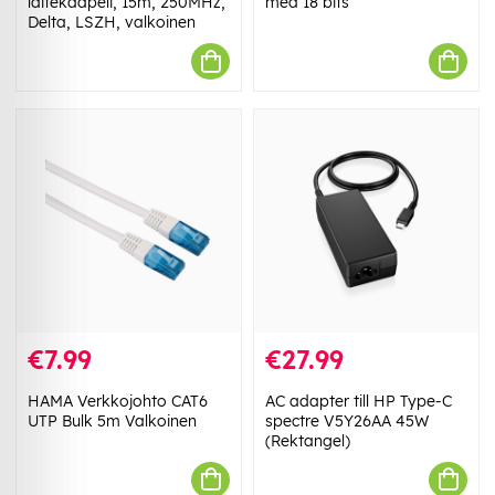
laitekaapeli, 15m, 250MHz,
med 18 bits
Delta, LSZH, valkoinen
€7.99
€27.99
HAMA Verkkojohto CAT6
AC adapter till HP Type-C
UTP Bulk 5m Valkoinen
spectre V5Y26AA 45W
(Rektangel)