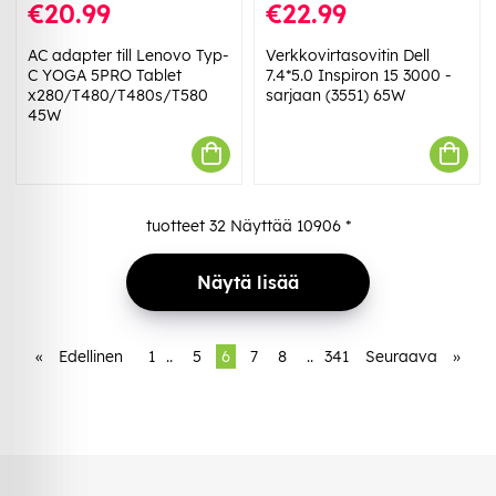
€20.99
€22.99
AC adapter till Lenovo Typ-
Verkkovirtasovitin Dell
C YOGA 5PRO Tablet
7.4*5.0 Inspiron 15 3000 -
x280/T480/T480s/T580
sarjaan (3551) 65W
45W
tuotteet
32
Näyttää
10906
*
Näytä lisää
«
Edellinen
1
..
5
6
7
8
..
341
Seuraava
»