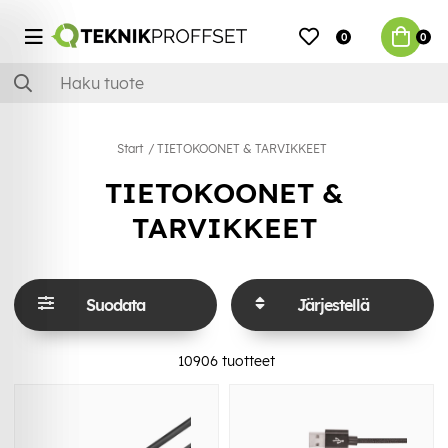
0
0
Start
TIETOKOONET & TARVIKKEET
TIETOKOONET &
TARVIKKEET
Suodata
Järjestellä
10906
tuotteet