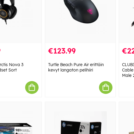
9
€123.99
€22
rctis Nova 3
Turtle Beach Pure Air erittäin
CLUB3
set Sort
kevyt langaton pelihiiri
Cable
Male 2