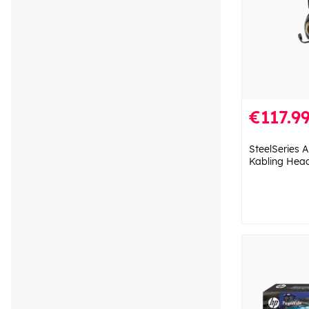
€117.9
SteelSeries A
Kabling Head