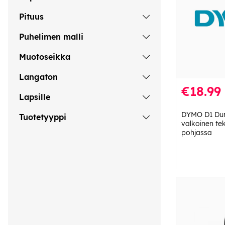
Pituus
Puhelimen malli
Muotoseikka
Langaton
€18.99
Lapsille
DYMO D1 Dur
Tuotetyyppi
valkoinen te
pohjassa