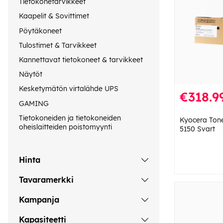
Tietokonetarvikkeet
Kaapelit & Sovittimet
Pöytäkoneet
Tulostimet & Tarvikkeet
Kannettavat tietokoneet & tarvikkeet
Näytöt
Kesketymätön virtalähde UPS
€318.9
GAMING
Tietokoneiden ja tietokoneiden
Kyocera Ton
oheislaitteiden poistomyynti
5150 Svart
Hinta
Tavaramerkki
Kampanja
Kapasiteetti