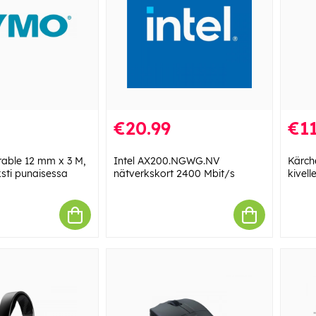
€20.99
€11
able 12 mm x 3 M,
Intel AX200.NGWG.NV
Kärche
ksti punaisessa
nätverkskort 2400 Mbit/s
kivelle