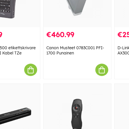
9
€460.99
€2
500 etikettskrivare
Canon Musteet 0783C001 PFI-
D-Lin
I Kabel TZe
1700 Punainen
AX300