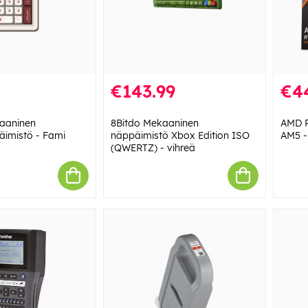
€143.99
€4
kaaninen
8Bitdo Mekaaninen
AMD R
imistö - Fami
näppäimistö Xbox Edition ISO
AM5 -
(QWERTZ) - vihreä