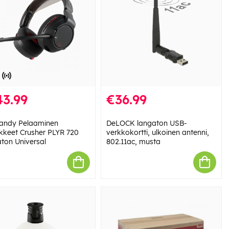
43.99
€36.99
candy Pelaaminen
DeLOCK langaton USB-
kkeet Crusher PLYR 720
verkkokortti, ulkoinen antenni,
ton Universal
802.11ac, musta