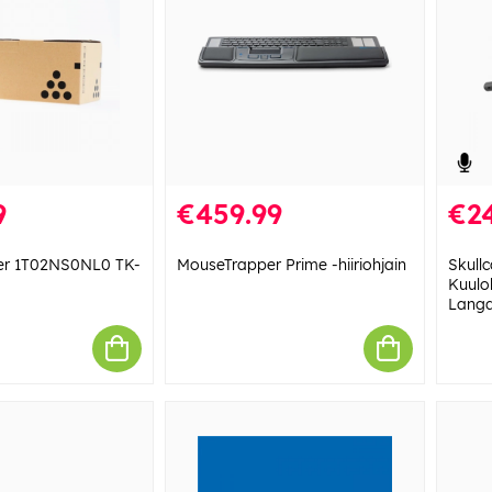
9
€459.99
€2
er 1T02NS0NL0 TK-
MouseTrapper Prime -hiiriohjain
Skull
Kuulo
Langa