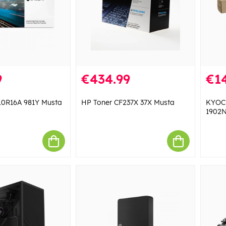
9
€434.99
€14
L0R16A 981Y Musta
HP Toner CF237X 37X Musta
KYOCE
1902