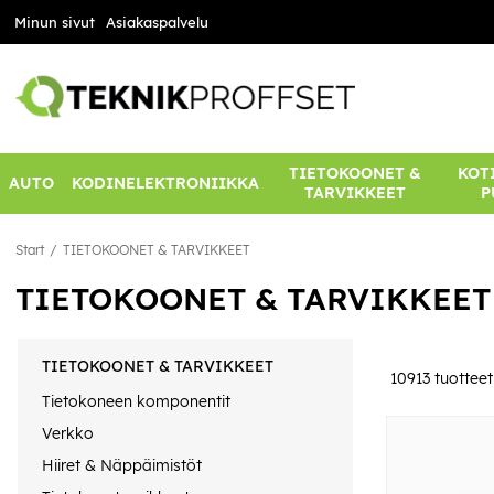
Minun sivut
Asiakaspalvelu
TIETOKOONET &
KOTI
AUTO
KODINELEKTRONIIKKA
TARVIKKEET
P
Start
TIETOKOONET & TARVIKKEET
TIETOKOONET & TARVIKKEET
TIETOKOONET & TARVIKKEET
10913
tuotteet
Tietokoneen komponentit
Verkko
Hiiret & Näppäimistöt