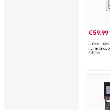
€59.99
8BitDo - Me
numeronäppä
Edition