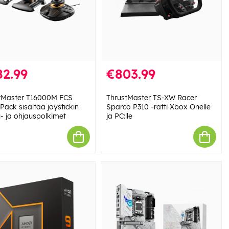
82.99
€803.99
tMaster T16000M FCS
ThrustMaster TS-XW Racer
 Pack sisältää joystickin
Sparco P310 -ratti Xbox Onelle
- ja ohjauspolkimet
ja PC:lle