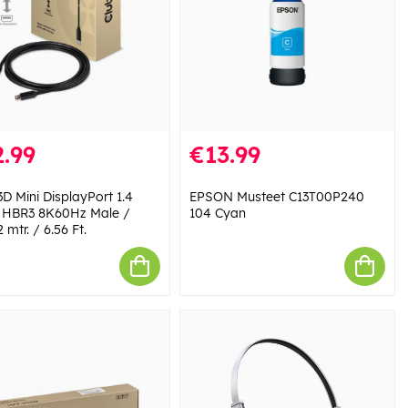
.99
€13.99
D Mini DisplayPort 1.4
EPSON Musteet C13T00P240
 HBR3 8K60Hz Male /
104 Cyan
 mtr. / 6.56 Ft.