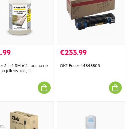
.99
€233.99
r 3 in 1 RM 611 -pesuaine
OKI Fuser 44848805
 ja julkisivuille, 1l