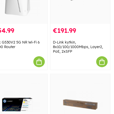
54.99
€191.99
k G530V2 5G NR Wi-Fi 6
D-Link kytkin,
0 Router
8x10/100/1000Mbps, Layer2,
PoE, 2xSFP