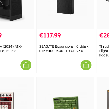
9
€117.99
€2
w (2024) ATX-
SEAGATE Expansions hårddisk
Thrus
alla, musta
STKM1000400 1TB USB 3.0
Flight
kaasu