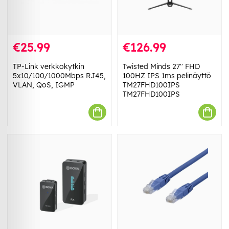
€25.99
€126.99
TP-Link verkkokytkin
Twisted Minds 27'' FHD
5x10/100/1000Mbps RJ45,
100HZ IPS 1ms pelinäyttö
VLAN, QoS, IGMP
TM27FHD100IPS
TM27FHD100IPS