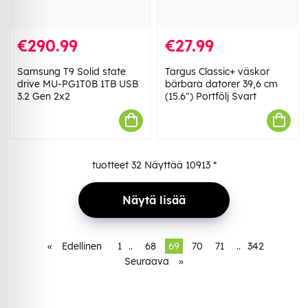
€290.99
€27.99
Samsung T9 Solid state
Targus Classic+ väskor
drive MU-PG1T0B 1TB USB
bärbara datorer 39,6 cm
3.2 Gen 2x2
(15.6") Portfölj Svart
tuotteet
32
Näyttää
10913
*
Näytä lisää
«
Edellinen
1
..
68
69
70
71
..
342
Seuraava
»