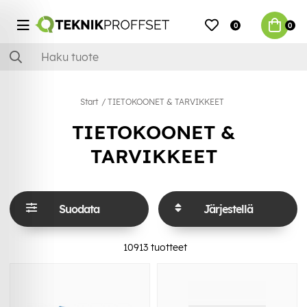
0
0
Start
TIETOKOONET & TARVIKKEET
TIETOKOONET &
TARVIKKEET
Suodata
Järjestellä
10913
tuotteet