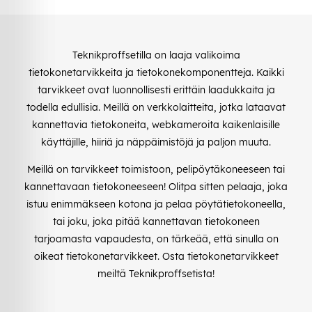
Teknikproffsetilla on laaja valikoima
tietokonetarvikkeita ja tietokonekomponentteja. Kaikki
tarvikkeet ovat luonnollisesti erittäin laadukkaita ja
todella edullisia. Meillä on verkkolaitteita, jotka lataavat
kannettavia tietokoneita, webkameroita kaikenlaisille
käyttäjille, hiiriä ja näppäimistöjä ja paljon muuta.
Meillä on tarvikkeet toimistoon, pelipöytäkoneeseen tai
kannettavaan tietokoneeseen! Olitpa sitten pelaaja, joka
istuu enimmäkseen kotona ja pelaa pöytätietokoneella,
tai joku, joka pitää kannettavan tietokoneen
tarjoamasta vapaudesta, on tärkeää, että sinulla on
oikeat tietokonetarvikkeet. Osta tietokonetarvikkeet
meiltä Teknikproffsetista!