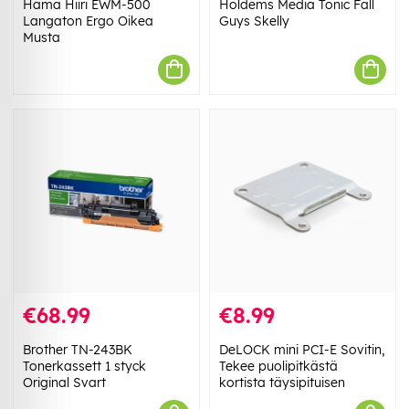
Hama Hiiri EWM-500
Holdems Media Tonic Fall
Langaton Ergo Oikea
Guys Skelly
Musta
€68.99
€8.99
Brother TN-243BK
DeLOCK mini PCI-E Sovitin,
Tonerkassett 1 styck
Tekee puolipitkästä
Original Svart
kortista täysipituisen