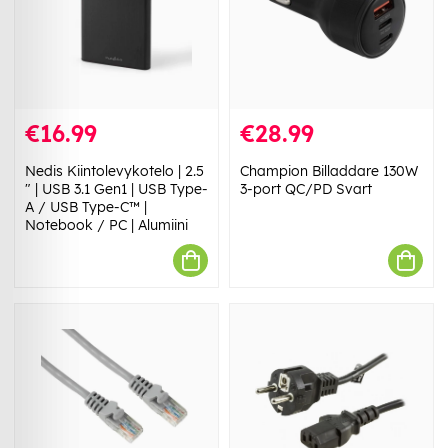
€16.99
€28.99
Nedis Kiintolevykotelo | 2.5
Champion Billaddare 130W
" | USB 3.1 Gen1 | USB Type-
3-port QC/PD Svart
A / USB Type-C™ |
Notebook / PC | Alumiini