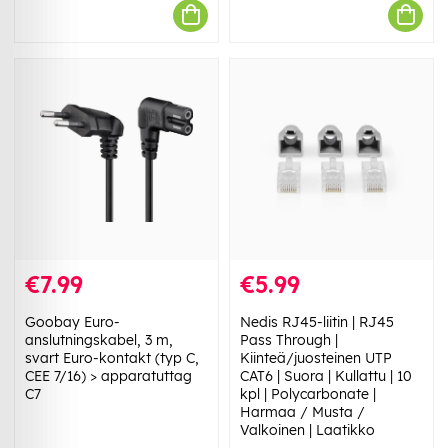
€7.99
€5.99
Goobay Euro-
Nedis RJ45-liitin | RJ45
anslutningskabel, 3 m,
Pass Through |
svart Euro-kontakt (typ C,
Kiinteä/juosteinen UTP
CEE 7/16) > apparatuttag
CAT6 | Suora | Kullattu | 10
C7
kpl | Polycarbonate |
Harmaa / Musta /
Valkoinen | Laatikko