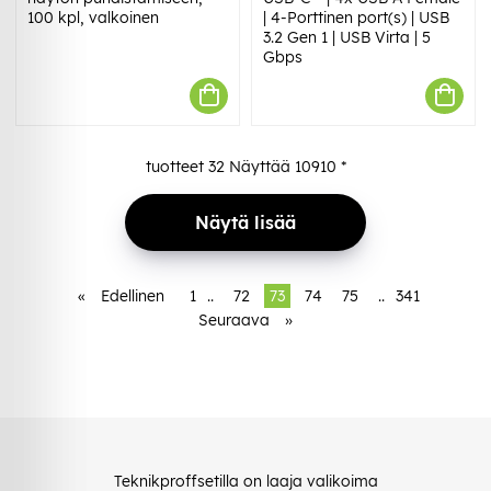
100 kpl, valkoinen
| 4-Porttinen port(s) | USB
3.2 Gen 1 | USB Virta | 5
Gbps
tuotteet
32
Näyttää
10910
*
Näytä lisää
«
Edellinen
1
..
72
73
74
75
..
341
Seuraava
»
Teknikproffsetilla on laaja valikoima