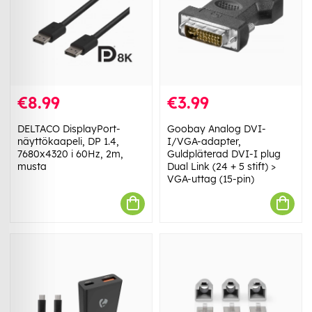
€8.99
€3.99
DELTACO DisplayPort-
Goobay Analog DVI-
näyttökaapeli, DP 1.4,
I/VGA-adapter,
7680x4320 i 60Hz, 2m,
Guldpläterad DVI-I plug
musta
Dual Link (24 + 5 stift) >
VGA-uttag (15-pin)