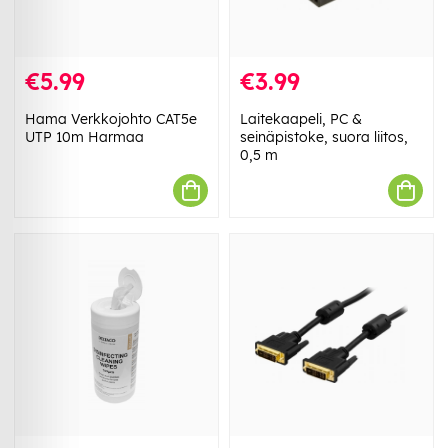
€5.99
€3.99
Hama Verkkojohto CAT5e
Laitekaapeli, PC &
UTP 10m Harmaa
seinäpistoke, suora liitos,
0,5 m