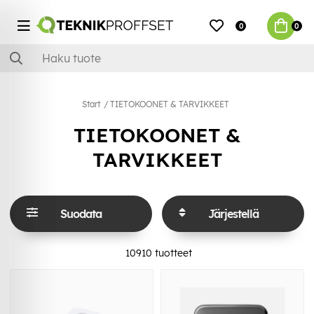
0
0
Start
TIETOKOONET & TARVIKKEET
TIETOKOONET &
TARVIKKEET
Suodata
Järjestellä
10910
tuotteet