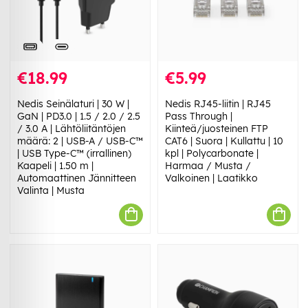
€18.99
€5.99
Nedis Seinälaturi | 30 W |
Nedis RJ45-liitin | RJ45
GaN | PD3.0 | 1.5 / 2.0 / 2.5
Pass Through |
/ 3.0 A | Lähtöliitäntöjen
Kiinteä/juosteinen FTP
määrä: 2 | USB-A / USB-C™
CAT6 | Suora | Kullattu | 10
| USB Type-C™ (irrallinen)
kpl | Polycarbonate |
Kaapeli | 1.50 m |
Harmaa / Musta /
Automaattinen Jännitteen
Valkoinen | Laatikko
Valinta | Musta