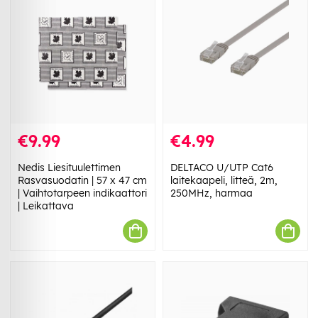
€9.99
€4.99
Nedis Liesituulettimen
DELTACO U/UTP Cat6
Rasvasuodatin | 57 x 47 cm
laitekaapeli, litteä, 2m,
| Vaihtotarpeen indikaattori
250MHz, harmaa
| Leikattava