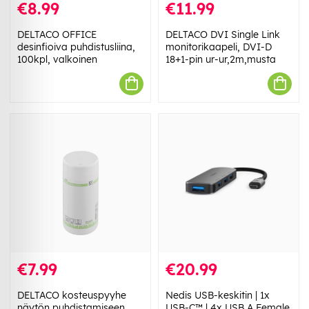
€8.99
€11.99
DELTACO OFFICE
DELTACO DVI Single Link
desinfioiva puhdistusliina,
monitorikaapeli, DVI-D
100kpl, valkoinen
18+1-pin ur-ur,2m,musta
€7.99
€20.99
DELTACO kosteuspyyhe
Nedis USB-keskitin | 1x
näytön puhdistamiseen,
USB-C™ | 4x USB A Female