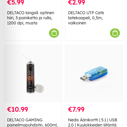
€5.99
€2.99
DELTACO langall. optinen
DELTACO UTP Cat6
hiiri, 3 painiketta ja rulla,
laitekaapeli, 0,5m,
1200 dpi, musta
valkoinen
€10.99
€7.99
DELTACO GAMING
Nedis Äänikortti | 5.1 | USB
paineilmapuhdistin, 600ml,
2.0 | Kuulokkeiden liitäntä: