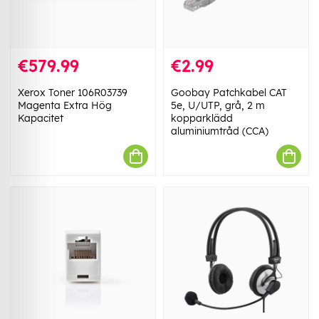
€579.99
€2.99
Xerox Toner 106R03739
Goobay Patchkabel CAT
Magenta Extra Hög
5e, U/UTP, grå, 2 m
Kapacitet
kopparklädd
aluminiumtråd (CCA)