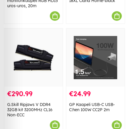
monitorikaapeli RGB HD15
18XL Claria Home-bläck
uros-uros, 20m
€290.99
€24.99
G.Skill Ripjaws V DDR4
GP Kaapeli USB-C USB-
32GB kit 3200MHz CL16
C:hen 100W CC2P 2m
Non-ECC