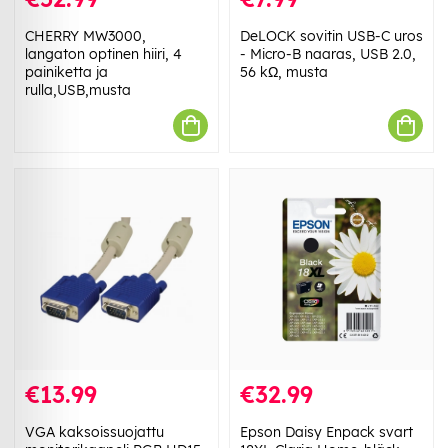
CHERRY MW3000,
DeLOCK sovitin USB-C uros
langaton optinen hiiri, 4
- Micro-B naaras, USB 2.0,
painiketta ja
56 kΩ, musta
rulla,USB,musta
€13.99
€32.99
VGA kaksoissuojattu
Epson Daisy Enpack svart