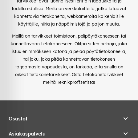
tarvikkeet ovat luonnollisesti erittäin laadukkaita ja
todella edullisia. Meillä on verkkolaitteita, jotka lataavat
kannettavia tietokoneita, webkameroita kaikenlaisille
käyttäjille, hiiriä ja näppäimistöjä ja paljon muuta.
Meillä on tarvikkeet toimistoon, pelipöytäkoneeseen tai
kannettavaan tietokoneeseen! Olitpa sitten pelaaja, joka
istuu enimmäkseen kotona ja pelaa pöytätietokoneella,
tai joku, joka pitää kannettavan tietokoneen
tarjoamasta vapaudesta, on tärkeää, että sinulla on
oikeat tietokonetarvikkeet. Osta tietokonetarvikkeet
meiltä Teknikproffsetista!
Osastot
Asiakaspalvelu