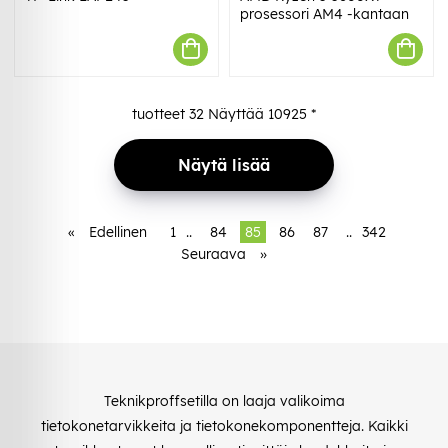
prosessori AM4 -kantaan
tuotteet
32
Näyttää
10925
*
Näytä lisää
«
Edellinen
1
..
84
85
86
87
..
342
Seuraava
»
Teknikproffsetilla on laaja valikoima
tietokonetarvikkeita ja tietokonekomponentteja. Kaikki