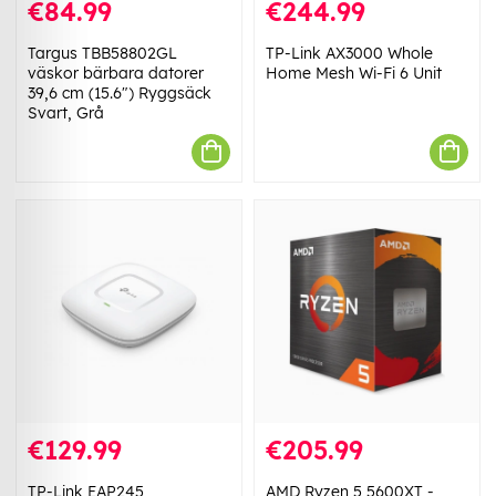
€84.99
€244.99
Targus TBB58802GL
TP-Link AX3000 Whole
väskor bärbara datorer
Home Mesh Wi-Fi 6 Unit
39,6 cm (15.6") Ryggsäck
Svart, Grå
€129.99
€205.99
TP-Link EAP245
AMD Ryzen 5 5600XT -