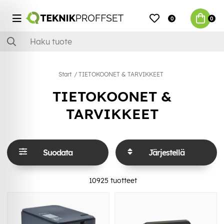
0
0
Start
TIETOKOONET & TARVIKKEET
TIETOKOONET &
TARVIKKEET
Suodata
Järjestellä
10925
tuotteet