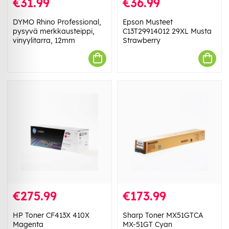
€31.99
€36.99
DYMO Rhino Professional,
Epson Musteet
pysyvä merkkausteippi,
C13T29914012 29XL Musta
vinyylitarra, 12mm
Strawberry
€275.99
€173.99
HP Toner CF413X 410X
Sharp Toner MX51GTCA
Magenta
MX-51GT Cyan