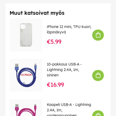
Muut katsoivat myös
iPhone 12 mini, TPU-kuori,
läpinäkyvä
€5.99
10-pakkaus USB-A -
Lightning 2.4A, 1m,
sininen
€16.99
Kaapeli USB-A - Lightning
2.4A, 1m,
vaaleanpunainen