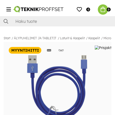
0
0
Start
ÄLYPUHELIMET JA TABLETIT
Laturit & Kaapelit
Kaapelit
MicroUS
MYYNTIHITTI