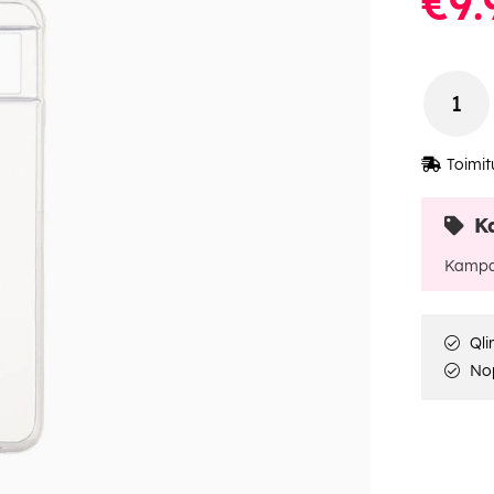
€9.
Toimit
K
Kampa
Qli
Nop