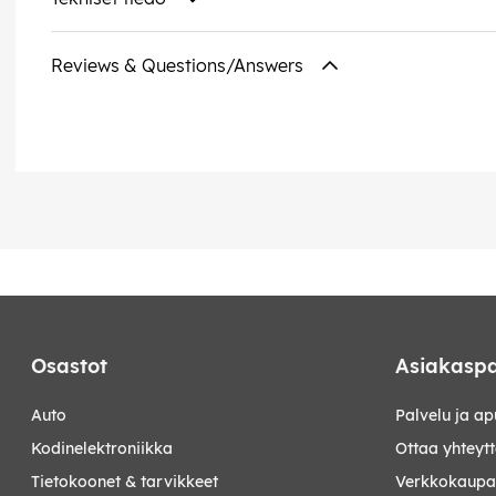
Reviews & Questions/Answers
Osastot
Asiakaspa
auto
Palvelu ja ap
kodinelektroniikka
Ottaa yhteyt
tietokoonet & tarvikkeet
Verkkokaupan