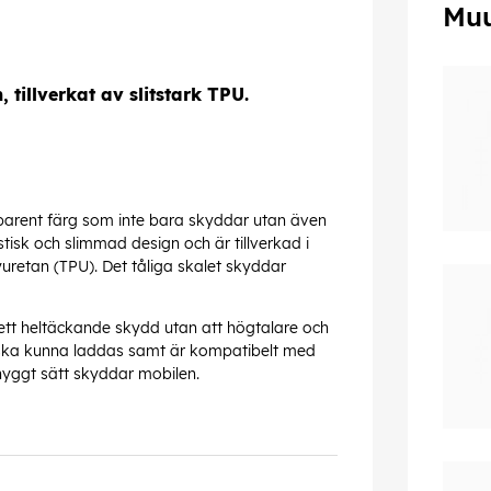
Muu
tillverkat av slitstark TPU.
nsparent färg som inte bara skyddar utan även
tisk och slimmad design och är tillverkad i
uretan (TPU). Det tåliga skalet skyddar
 ett heltäckande skydd utan att högtalare och
n ska kunna laddas samt är kompatibelt med
å ett snyggt sätt skyddar mobilen.