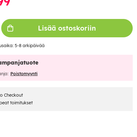
99
Lisää ostoskoriin
usaika:
5-8 arkipäivää
ampanjatuote
nja:
Poistomyynti
ro Checkout
eat toimitukset