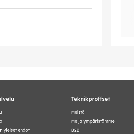
lvelu
Teknikproffset
u
Meistä
ta
Me ja ympäristömme
 yleiset ehdot
B2B