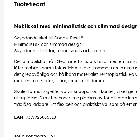
Tuotetiedot
Mobilskal med minimalistisk och slimmad design, 
Skyddande skal till Google Pixel 8
Minimalistisk och slimmad design
Skyddar mot stötar, repor, smuts och damm
Detta mobilskal från Gear är ett slitstarkt skal med en tra
låter mobilen vara i fokus. Mobilskalet kommer i en minimalis
det greppvänliga och hållbara materialet Termoplastisk Poly
mobilen mot stötar, repor, smuts och damm.
Skalet formar sig efter volymknappar och kanter, vilket ger
uttag täcks. Skalet behöver inte plockas av för att mobile
trådlösa laddare. Ett flexibelt och praktiskt val som p
EAN:
7319925886518
Tekniset tiedo