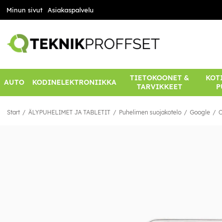
Minun sivut
Asiakaspalvelu
TIETOKOONET &
KOTI
AUTO
KODINELEKTRONIIKKA
TARVIKKEET
P
Start
ÄLYPUHELIMET JA TABLETIT
Puhelimen suojakotelo
Google
O