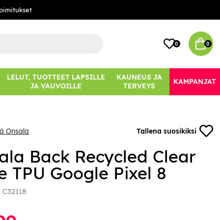
oimitukset
0
0
LELUT, TUOTTEET LAPSILLE
KAUNEUS JA
KAMPANJAT
JA VAUVOILLE
TERVEYS
ää Onsala
Tallena suosikiksi
ala Back Recycled Clear
e TPU Google Pixel 8
:
C32118