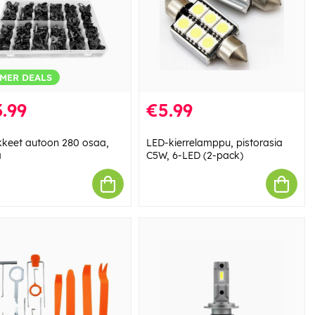
MER DEALS
.99
€5.99
ikkeet autoon 280 osaa,
LED-kierrelamppu, pistorasia
a
C5W, 6-LED (2-pack)