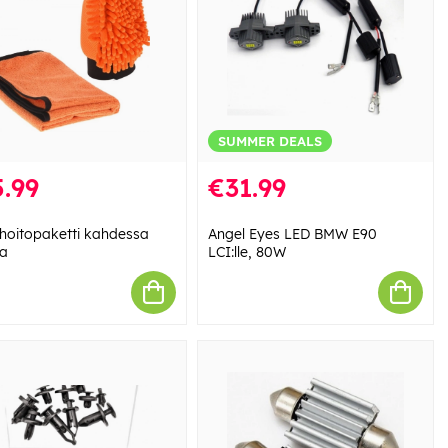
SUMMER DEALS
.99
€31.99
hoitopaketti kahdessa
Angel Eyes LED BMW E90
a
LCI:lle, 80W