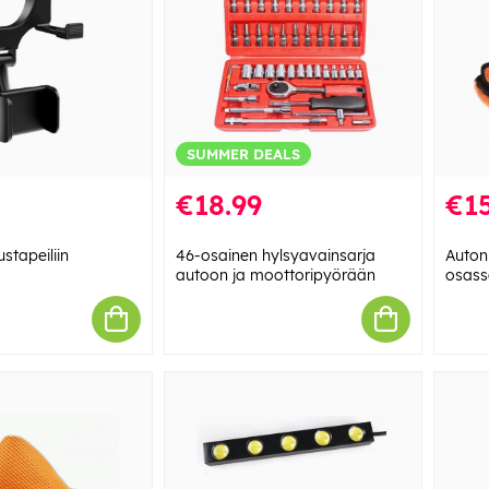
SUMMER DEALS
€18.99
€15
ustapeiliin
46-osainen hylsyavainsarja
Auton
autoon ja moottoripyörään
osass