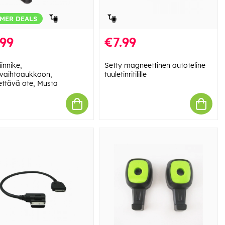
MER DEALS
.99
€7.99
innike,
Setty magneettinen autoteline
vaihtoaukkoon,
tuuletinritilille
ttävä ote, Musta