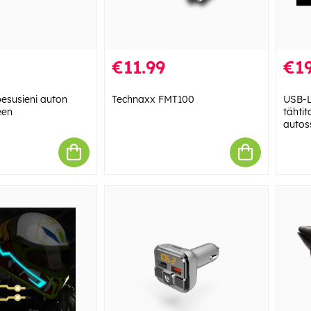
€11.99
€19
pesusieni auton
Technaxx FMT100
USB-L
een
tähti
autos