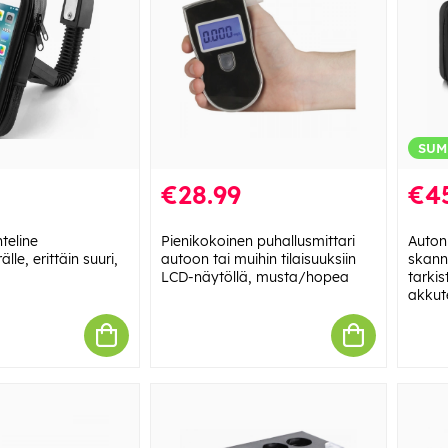
SUM
€28.99
€4
teline
Pienikokoinen puhallusmittari
Auton
le, erittäin suuri,
autoon tai muihin tilaisuuksiin
skann
LCD-näytöllä, musta/hopea
tarkis
akkut