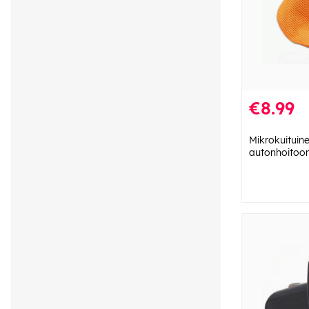
€8.99
Mikrokuituinen
autonhoitoon