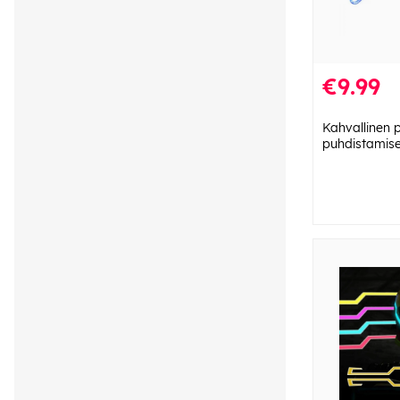
€9.99
Kahvallinen 
puhdistamis