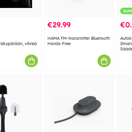
SUM
€29.99
€0
HAMA FM-transmitter Bluetooth
Autoki
räkypärään, vihreä
Hands-Free
Ilman
Sääde