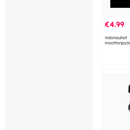
€4.99
Valonauhat
moottoripyö