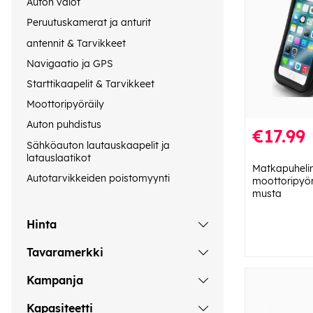
Auton valot
Peruutuskamerat ja anturit
antennit & Tarvikkeet
Navigaatio ja GPS
Starttikaapelit & Tarvikkeet
Moottoripyöräily
Auton puhdistus
€17.99
Sähköauton lautauskaapelit ja
latauslaatikot
Matkapuhelin
Autotarvikkeiden poistomyynti
moottoripyöräl
musta
Hinta
Tavaramerkki
Kampanja
Kapasiteetti