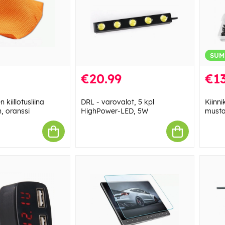
SUM
€20.99
€13
 kiillotusliina
DRL - varovalot, 5 kpl
Kiinn
, oranssi
HighPower-LED, 5W
must