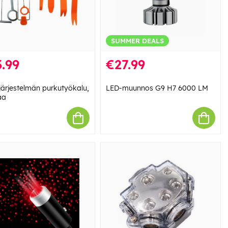
SUMMER DEALS
.99
€27.99
järjestelmän purkutyökalu,
LED-muunnos G9 H7 6000 LM
aa