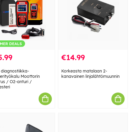
MER DEALS
5.99
€14.99
 diagnostiikka-
Korkeasta matalaan 2-
erityökalu Moottorin
kanavainen linjalähtömuunnin
tus / O2-anturi /
esteri