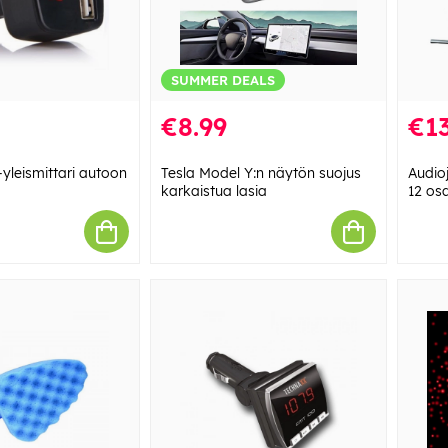
SUMMER DEALS
€8.99
€13
yleismittari autoon
Tesla Model Y:n näytön suojus
Audio
karkaistua lasia
12 os