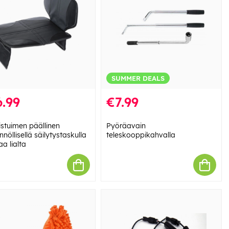
SUMMER DEALS
.99
€7.99
istuimen päällinen
Pyöräavain
nöllisellä säilytystaskulla
teleskooppikahvalla
aa lialta