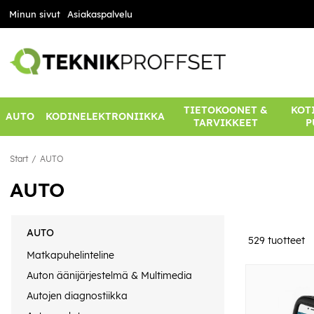
Minun sivut
Asiakaspalvelu
TIETOKOONET &
KOTI
AUTO
KODINELEKTRONIIKKA
TARVIKKEET
P
Start
AUTO
AUTO
AUTO
529
tuotteet
Matkapuhelinteline
Auton äänijärjestelmä & Multimedia
Autojen diagnostiikka