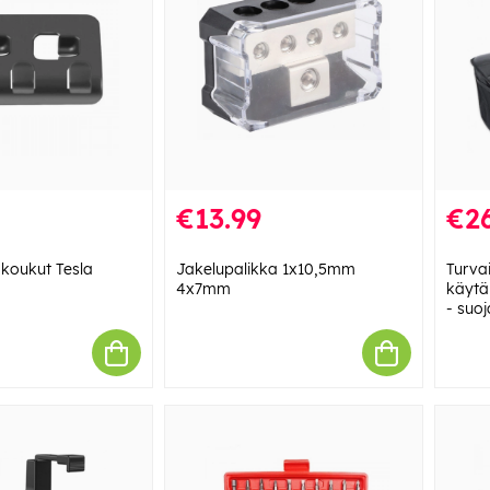
€13.99
€26
koukut Tesla
Jakelupalikka 1x10,5mm
Turva
4x7mm
käytän
- suoj