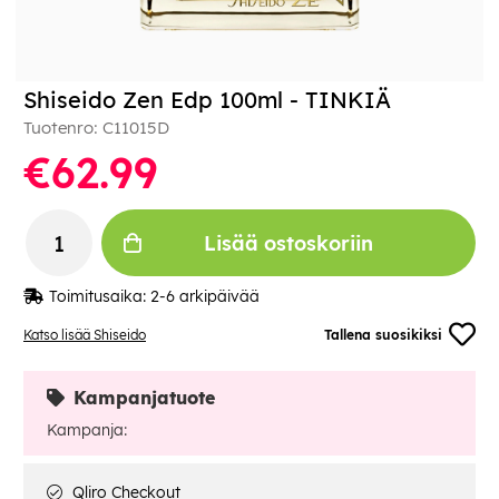
Shiseido Zen Edp 100ml - TINKIÄ
Tuotenro:
C11015D
€62.99
Lisää ostoskoriin
Toimitusaika:
2-6 arkipäivää
Katso lisää Shiseido
Tallena suosikiksi
Kampanjatuote
Kampanja:
Qliro Checkout