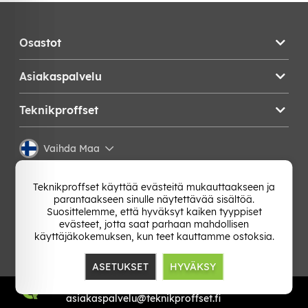
Osastot
Asiakaspalvelu
Teknikproffset
Vaihda Maa
Teknikproffset käyttää evästeitä mukauttaakseen ja
parantaakseen sinulle näytettävää sisältöä.
Suosittelemme, että hyväksyt kaiken tyyppiset
evästeet, jotta saat parhaan mahdollisen
käyttäjäkokemuksen, kun teet kauttamme ostoksia.
ASETUKSET
HYVÄKSY
TP E-commerce Nordic AB
Org.nr: 559386-1841
asiakaspalvelu@teknikproffset.fi