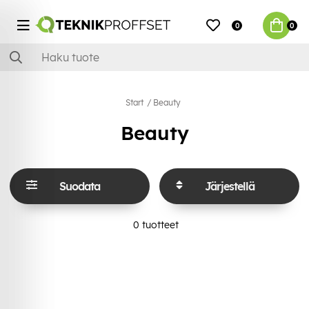
0
0
Start
Beauty
Beauty
Suodata
Järjestellä
0
tuotteet