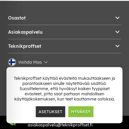
Osastot
Asiakaspalvelu
Teknikproffset
Vaihda Maa
Teknikproffset käyttää evästeitä mukauttaakseen ja
parantaakseen sinulle näytettävää sisältöä.
Suosittelemme, että hyväksyt kaiken tyyppiset
evästeet, jotta saat parhaan mahdollisen
käyttäjäkokemuksen, kun teet kauttamme ostoksia.
ASETUKSET
HYVÄKSY
TP E-commerce Nordic AB
Org.nr: 559386-1841
asiakaspalvelu@teknikproffset.fi