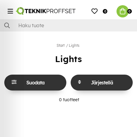
0
0
Start
Lights
Lights
Suodata
Järjestellä
0
tuotteet