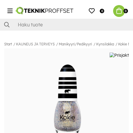
0
0
Start
KAUNEUS JA TERVEYS
Manikyyri/Pedikyyri
Kynsilakka
Kokie Na