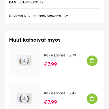
EAN:
0813998021533
Reviews & Questions/Answers
Muut katsoivat myös
Kokie Lashes FL679
€7.99
Kokie Lashes FL649
€7.99