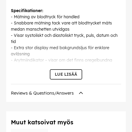
Specifikationer:
- Mätning av blodtryck för handled
- Snabbare mätning tack vare att blodtrycket mäts
medan manschetten utvidgas
- Visar systoliskt och diastoliskt tryck, puls, datum och
tid
- Extra stor display med bakgrundsljus för enklare
avläsning
- Arytmiindikator – visar om det finns oregelbundna
hjärtslag
- Mätområde: Blodtryck 0–299 mmHg, puls 40–180
LUE LISÄÄ
slag/min
- Mätningen är klassificerad enligt WHO
världshälsoorganisationens system med
Reviews & Questions/Answers
trafikljusfärgschema
- 120 minnen för 2 användare
- Beräknar genomsnittsvärde för de tre senaste
mätningarna
Muut katsoivat myös
- Batteridriven (4 st. AAA)