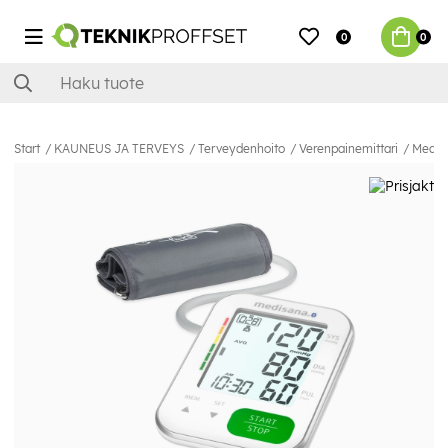
0
0
Start
KAUNEUS JA TERVEYS
Terveydenhoito
Verenpainemittari
Medis