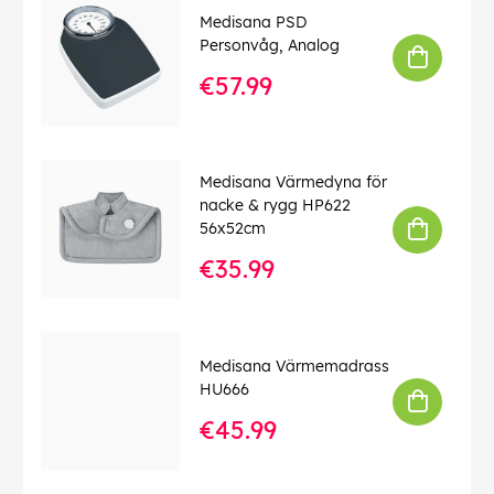
Vikt:
Ca 0,185 kg
Medisana PSD
Kabellängd:
60 cm
Personvåg, Analog
Certifierad medicinsk utrustning enligt MDD (Medical
€57.99
Device Directive)
EAN:
4015588512032
Medisana Värmedyna för
nacke & rygg HP622
56x52cm
€35.99
Medisana Värmemadrass
HU666
€45.99