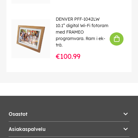
DENVER PFF-1042LW
10.1” digital Wi-Fi fotoram
med FRAMEO
programvara. Ram i ek-
trä.
€100.99
Osastot
Asiakaspalvelu