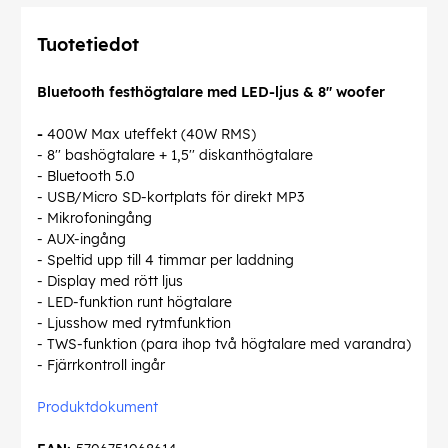
Tuotetiedot
Bluetooth festhögtalare med LED-ljus & 8" woofer
-
400W Max uteffekt (40W RMS)
- 8'' bashögtalare + 1,5'' diskanthögtalare
- Bluetooth 5.0
- USB/Micro SD-kortplats för direkt MP3
- Mikrofoningång
- AUX-ingång
- Speltid upp till 4 timmar per laddning
- Display med rött ljus
- LED-funktion runt högtalare
- Ljusshow med rytmfunktion
- TWS-funktion (para ihop två högtalare med varandra)
- Fjärrkontroll ingår
Produktdokument