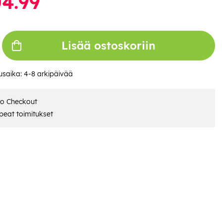
4.99
Lisää ostoskoriin
usaika:
4-8 arkipäivää
ro Checkout
eat toimitukset