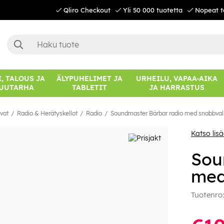
Qliro Checkout
Yli 50 000 tuotetta
Nopeat t
, TALOUS JA
ÄLYPUHELIMET JA
URHEILU, VAPAA-AIKA
UUTARHA
TABLETIT
JA HARRASTUS
avat
Radio & Herätyskellot
Radio
Soundmaster Bärbar radio med snabbval
Katso lis
Sou
med
Tuotenro