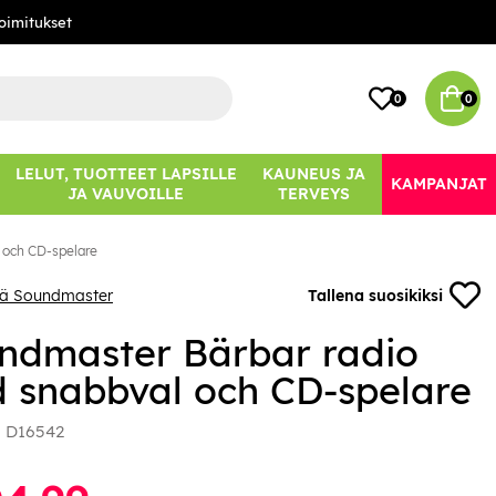
oimitukset
0
0
LELUT, TUOTTEET LAPSILLE
KAUNEUS JA
KAMPANJAT
JA VAUVOILLE
TERVEYS
 och CD-spelare
ää Soundmaster
Tallena suosikiksi
ndmaster Bärbar radio
 snabbval och CD-spelare
:
D16542