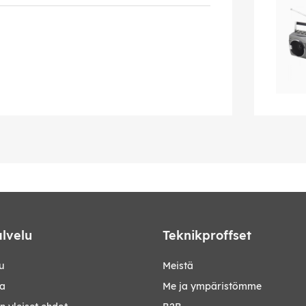
lvelu
Teknikproffset
u
Meistä
ta
Me ja ympäristömme