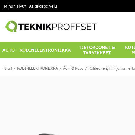
Minun sivut
Asiakaspalvelu
TIETOKOONET &
KOTI
AUTO
KODINELEKTRONIIKKA
TARVIKKEET
P
Start
KODINELEKTRONIIKKA
Ääni & Kuva
Kotiteatteri, HiFi ja kannett