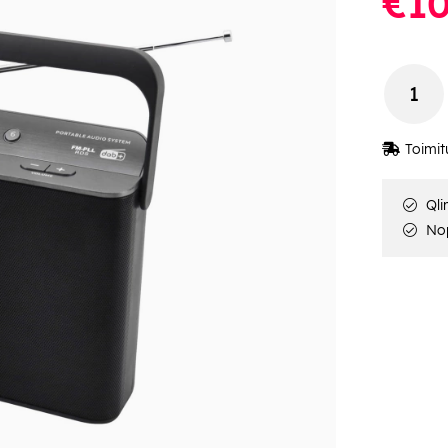
€10
Toimit
Qli
Nop