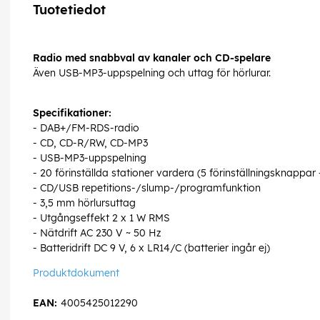
Tuotetiedot
Radio med snabbval av kanaler och CD-spelare
Även USB-MP3-uppspelning och uttag för hörlurar.
Specifikationer:
- DAB+/FM-RDS-radio
- CD, CD-R/RW, CD-MP3
- USB-MP3-uppspelning
- 20 förinställda stationer vardera (5 förinställningsknappar +
- CD/USB repetitions-/slump-/programfunktion
- 3,5 mm hörlursuttag
- Utgångseffekt 2 x 1 W RMS
- Nätdrift AC 230 V ~ 50 Hz
- Batteridrift DC 9 V, 6 x LR14/C (batterier ingår ej)
Produktdokument
EAN:
4005425012290