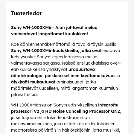
Tuotetiedot
Sony WH-1000XM6 - Alan johtavat melua
vaimentavat langattomat kuulokkeet
Koe ääni ennennäkemättömällä tavalla täysin uusilla
Sony WH-1000XM6-kuulokkeilla, jotka ovat
seuraava
kehitysaskel Sony:n legendaarisessa melua
vaimentavassa sarjassa. Näissä ensiluokkaisissa over-
ear-kuulokkeissa yhdistyvät
uraauurtava
ääniteknologia
,
poikkeuksellinen käyttömukavuus
ja
älykkäät mukautuvat
ominaisuudet, jotka
määrittelevät uudelleen, miltä langattoman kuuntelun
pitäisi tuntua.
WH-1000XM6:ssa on Sony:n edistyksellinen
integroitu
prosessori V2
ja
HD Noise Cancelling Processor QN2
,
ja se tarjoaa entistäkin tehokkaamman
melunvaimennuksen, joka estää kaiken lentokoneen
moottoreista päivittäisiin häiriötekijöihin, jotta musiikki,