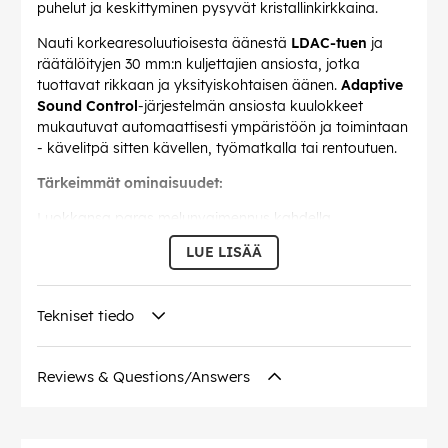
puhelut ja keskittyminen pysyvät kristallinkirkkaina.
Nauti korkearesoluutioisesta äänestä
LDAC-tuen
ja
räätälöityjen 30 mm:n kuljettajien ansiosta, jotka
tuottavat rikkaan ja yksityiskohtaisen äänen.
Adaptive
Sound Control
-järjestelmän ansiosta kuulokkeet
mukautuvat automaattisesti ympäristöön ja toimintaan
- kävelitpä sitten kävellen, työmatkalla tai rentoutuen.
Tärkeimmät ominaisuudet:
Luokkansa paras melunvaimennus kahdella
prosessorilla
LUE LISÄÄ
Immersiivinen korkearesoluutioinen ääni LDAC:n ja
DSEE Extremen avulla
Tekniset tiedo
Jopa
30 tunnin akunkesto
(ANC:n kanssa) + pikalataus
(10 min = 5 tuntia)
Reviews & Questions/Answers
Monipisteliitäntä
saumattomaan laitteen vaihtamiseen
Kosketusohjaimet toistoa, puheluita ja
äänenvoimakkuutta varten