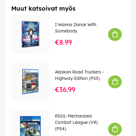
Muut katsoivat myös
Automaattinen tauko, kun otat ne pois
Erittäin mukava, kokoontaitettava muotoilu
I Wanna Dance With
ensiluokkaisilla materiaaleilla varustettuna
Somebody
Yhteensopiva ääniavustajan kanssa (Google Assistant,
€8.99
Alexa, Siri)
Olitpa sitten matkoilla, töissä tai rentoutumassa,
Sony
WH-1000XM6
on täydellinen kumppanisi, joka tarjoaa
ensiluokkaista ääntä ja täydellistä rauhaa.
Alaskan Road Truckers -
Tämä teksti on käännetty automaattisesti, virheitä voi
Highway Edition (PS5)
esiintyä.
€36.99
EAN:
4548736162617
RIGS: Mechanized
Combat League (VR)
(PS4)