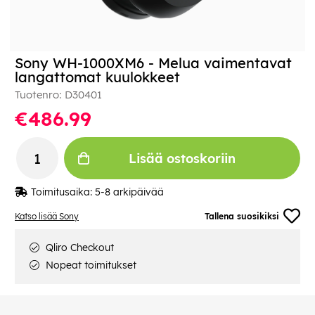
Sony WH-1000XM6 - Melua vaimentavat
langattomat kuulokkeet
Tuotenro:
D30401
€486.99
Lisää ostoskoriin
Toimitusaika:
5-8 arkipäivää
Katso lisää Sony
Tallena suosikiksi
Qliro Checkout
Nopeat toimitukset