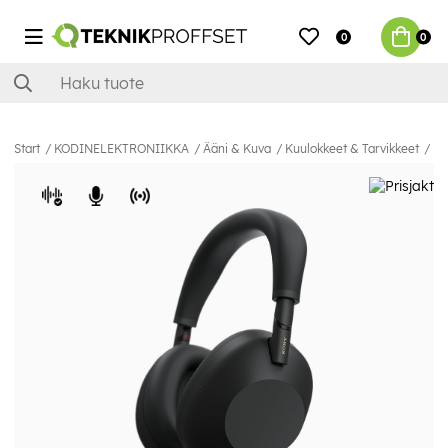
0
0
Start
KODINELEKTRONIIKKA
Ääni & Kuva
Kuulokkeet & Tarvikkeet
Ku