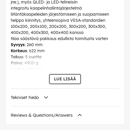
jne.), myös QLED- ja LED-telineisiin
integroitu kaapelinhallintajärjestelmä
liitäntäkaapeleiden järjestämiseen ja suojaamiseen
helppo kiinnitys, yhteensopiva VESA-standardien
100x200, 200x100, 200x200, 300x200, 300x300,
400x200, 400x300, 400x400 kanssa
tilaa säästävä pakkaus edullista toimitusta varten
Syvyys
: 260 mm
Korkeus
: 622 mm
Takuu
: 5 vuotta
Paino
: 4900 g
Leveys
: 400 mm
max. kantavuus
: 40 kg
LUE LISÄÄ
Näytön koko
: 81 - 140 cm
Kääntyvä/kallistuva alue
: 35°
Suositeltava näytön koko
: M (81-178 cm / 32-70")
Tekniset tiedo
VESA (FDMI)
: 100 x 200 mm, 200 x 100 mm, 200 x 200
mm, 300 x 200 mm, 300 x 300 mm, 400 x 200 mm,
400 x 300 mm, 400 x 400 mm, 400 x 400 mm
Reviews & Questions/Answers
Väri
: musta
Väriversio
: Musta