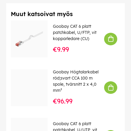
Kulutusyksikkö
: 1 laatikko
Materiaali
: Teräs (jauhemaalattu)
Käyttöohjeet
: de, en, fr, it, es, pl, nl, cz, da, se, nl, cz, da,
Muut katsoivat myös
se
Goobay CAT 6 platt
Tämä teksti on käännetty automaattisesti, virheitä voi
patchkabel, U/FTP, vit
esiintyä.
kopparledare (CU)
EAN:
4040849585241
€9.99
Goobay Högtalarkabel
röd;svart CCA 100 m
spole, tvärsnitt 2 x 4,0
mm²
€96.99
Goobay CAT 6 platt
patchkabel, U/UTP, vit