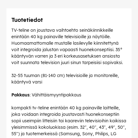
Tuotetiedot
TV-teline on joustava vaihtoehto seinäkiinnikkeille
enintään 40 kg painaville televisioille ja näytöille.
Huomaamattomalle mustalle lasilevylle kiinnitettynä
voit integroida jalustan vapaasti huonekonseptiisi. 35°
kääntyvän varren ja 3 eri korkeusasetuksen ansiosta
voit suunnata television juuri sinun tarpeisiisi sopivaksi.
32-55 tuuman (81-140 cm) televisioille ja monitoreille,
kääntyvä varsi
Pakkaus
: Vähittäismyyntipakkaus
kompakti tv-teline enintään 40 kg painaville laitteille,
joka voidaan integroida joustavasti huonekonseptiin
sopii useimpiin litteisiin tai kaareviin televisioihin kaikissa
yleisimmissä kokoluokissa (esim. 32", 40", 43", 49", 50",
55") ja tuotemerkeissä (Samsung, Sony, Philips, LG