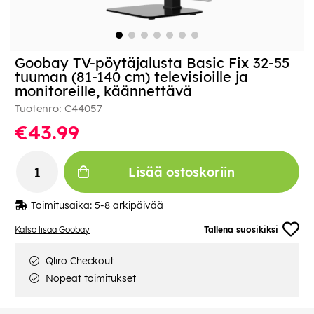
Goobay TV-pöytäjalusta Basic Fix 32-55
tuuman (81-140 cm) televisioille ja
monitoreille, käännettävä
Tuotenro:
C44057
€43.99
Lisää ostoskoriin
Toimitusaika:
5-8 arkipäivää
Katso lisää Goobay
Tallena suosikiksi
Qliro Checkout
Nopeat toimitukset