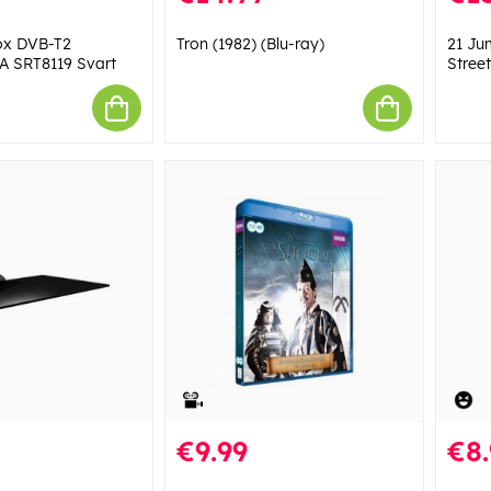
ox DVB-T2
Tron (1982) (Blu-ray)
21 Ju
A SRT8119 Svart
Street
€9.99
€8.