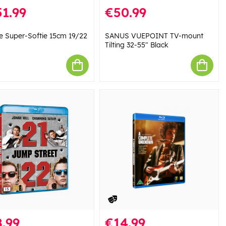
1.99
€50.99
e Super-Softie 15cm 19/22
SANUS VUEPOINT TV-mount
Tilting 32-55" Black
.99
€14.99