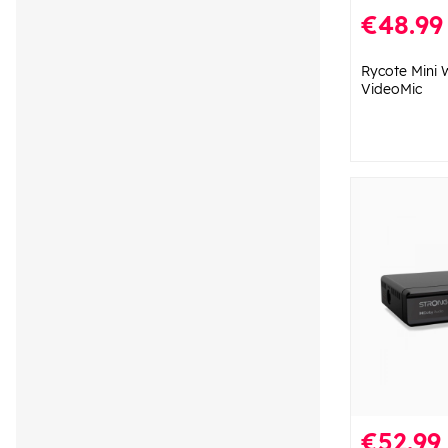
€48.99
Rycote Mini
VideoMic
€52.99