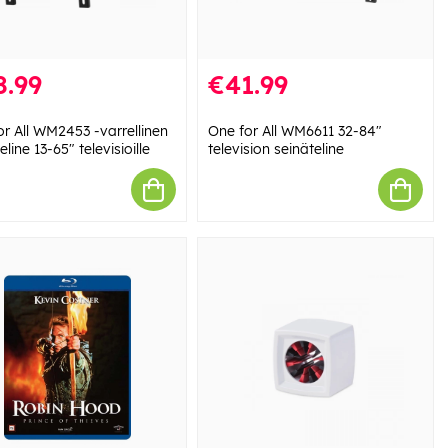
8.99
€41.99
or All WM2453 -varrellinen
One for All WM6611 32-84"
eline 13-65" televisioille
television seinäteline