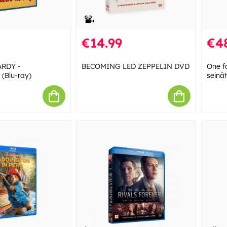
€14.99
€4
ARDY -
BECOMING LED ZEPPELIN DVD
One f
(Blu-ray)
seinät