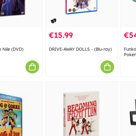
€15.99
€5
 Nile (DVD)
DRIVE-AWAY DOLLS - (Blu-ray)
Funko
Pokem