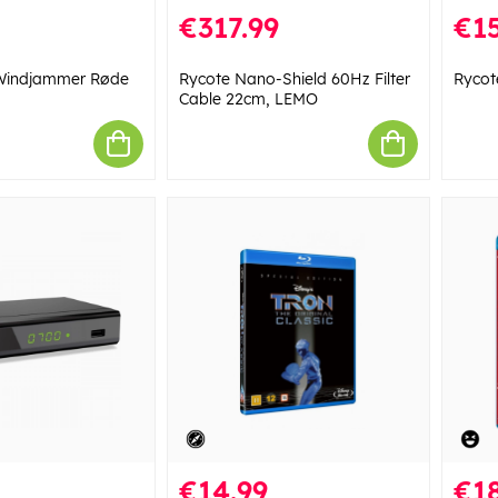
€317.99
€15
 Windjammer Røde
Rycote Nano-Shield 60Hz Filter
Rycot
Cable 22cm, LEMO
€14.99
€18