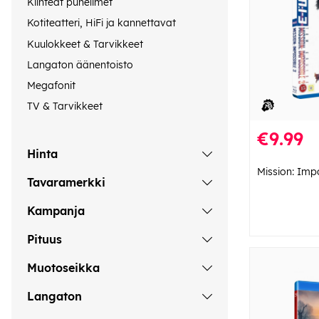
Kiinteät puhelimet
Kotiteatteri, HiFi ja kannettavat
Kuulokkeet & Tarvikkeet
Langaton äänentoisto
Megafonit
TV & Tarvikkeet
€9.99
Hinta
Mission: Impo
Tavaramerkki
Kampanja
Pituus
Muotoseikka
Langaton