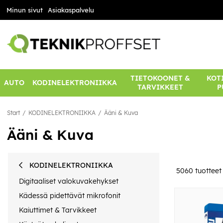
Minun sivut
Asiakaspalvelu
TIETOKOONET &
KOTI
AUTO
KODINELEKTRONIIKKA
TARVIKKEET
P
Start
KODINELEKTRONIIKKA
Ääni & Kuva
Ääni & Kuva
KODINELEKTRONIIKKA
5060
tuotteet
Digitaaliset valokuvakehykset
Kädessä pidettävät mikrofonit
Kaiuttimet & Tarvikkeet