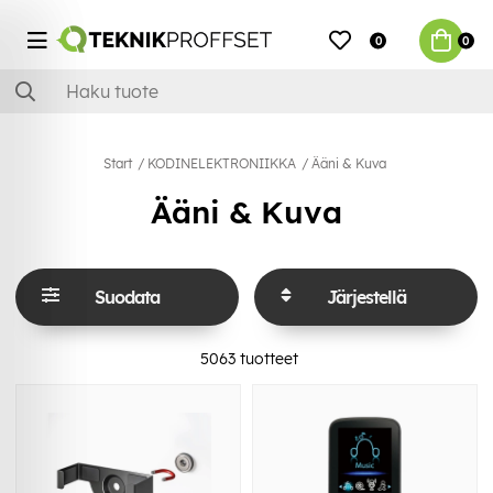
0
0
Start
KODINELEKTRONIIKKA
Ääni & Kuva
Ääni & Kuva
Suodata
Järjestellä
5063
tuotteet