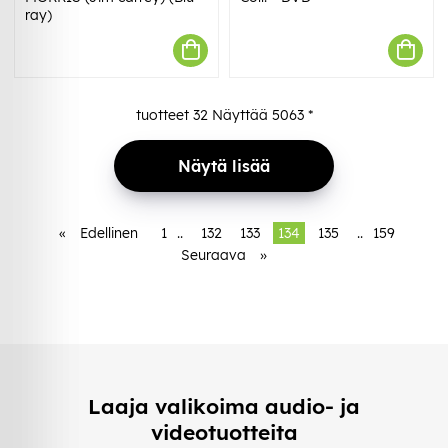
ray)
tuotteet
32
Näyttää
5063
*
Näytä lisää
«
Edellinen
1
..
132
133
134
135
..
159
Seuraava
»
Laaja valikoima audio- ja
videotuotteita