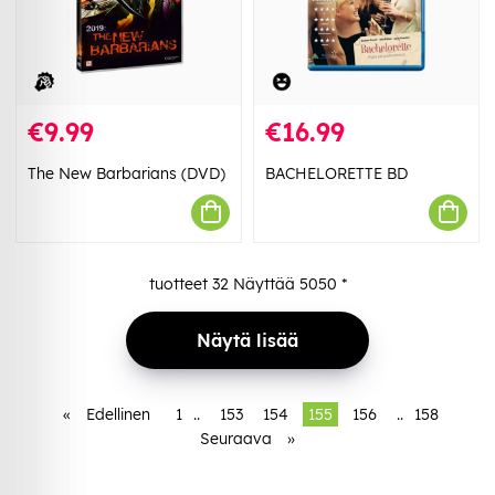
€9.99
€16.99
The New Barbarians (DVD)
BACHELORETTE BD
tuotteet
32
Näyttää
5050
*
Näytä lisää
«
Edellinen
1
..
153
154
155
156
..
158
Seuraava
»