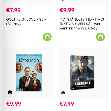
€7.99
€9.99
GOETHE IN LOVE - SE -
MOTSTÅNDETS TID - HVIS
(Blu-ray)
IKKE OS HVEM SÅ - Wer
wenn nicht wir? Blu Ray
€9.99
€7.99