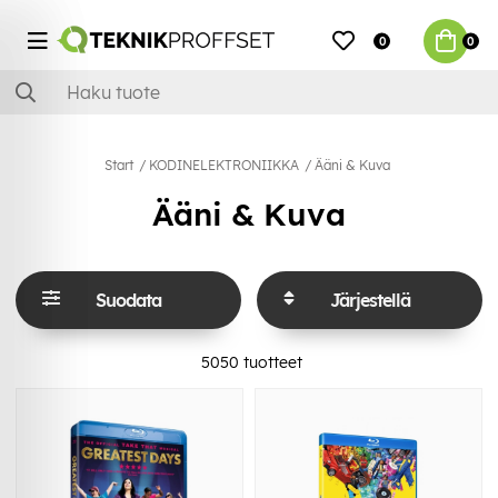
0
0
Start
KODINELEKTRONIIKKA
Ääni & Kuva
Ääni & Kuva
Suodata
Järjestellä
5050
tuotteet