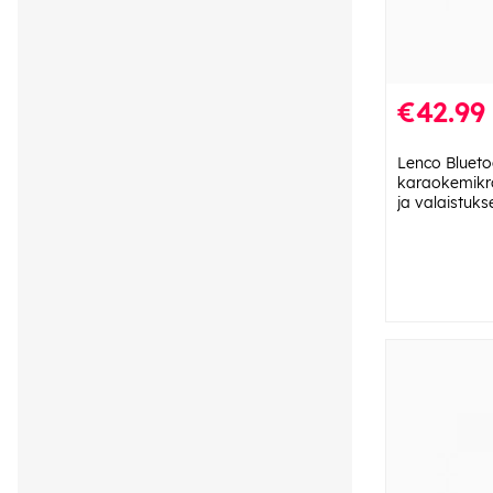
€42.99
Lenco Blueto
karaokemikro
ja valaistuks