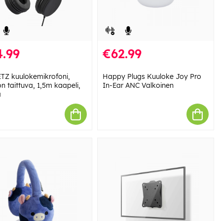
.99
€62.99
TZ kuulokemikrofoni,
Happy Plugs Kuuloke Joy Pro
n taittuva, 1,5m kaapeli,
In-Ear ANC Valkoinen
a