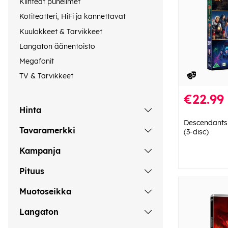
Kiinteät puhelimet
Kotiteatteri, HiFi ja kannettavat
Kuulokkeet & Tarvikkeet
Langaton äänentoisto
Megafonit
TV & Tarvikkeet
€22.99
Hinta
Descendants:
Tavaramerkki
(3-disc)
Kampanja
Pituus
Muotoseikka
Langaton