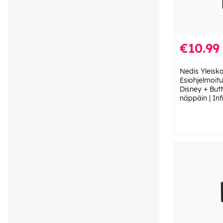
€10.99
Nedis Yleisk
Esiohjelmoitu 
Disney + Butt
näppäin | In