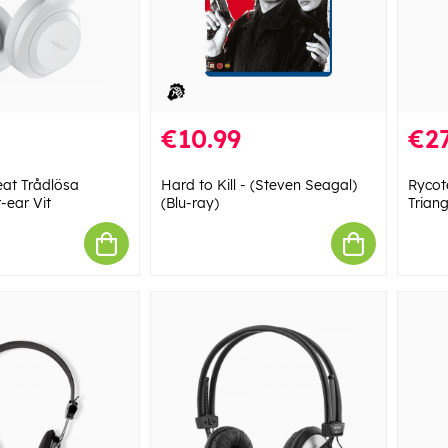
€10.99
€27
at Trådlösa
Hard to Kill - (Steven Seagal)
Rycot
-ear Vit
(Blu-ray)
Trian