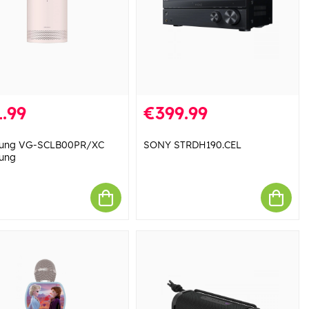
.99
€399.99
ung VG-SCLB00PR/XC
SONY STRDH190.CEL
ung