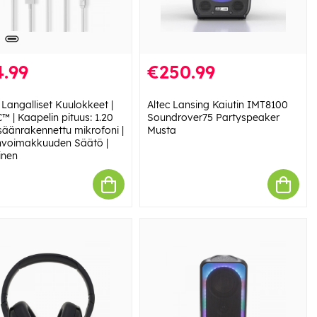
.99
€250.99
Langalliset Kuulokkeet |
Altec Lansing Kaiutin IMT8100
 | Kaapelin pituus: 1.20
Soundrover75 Partyspeaker
isäänrakennettu mikrofoni |
Musta
voimakkuuden Säätö |
inen