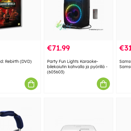
€71.99
€31
ld: Rebirth (DVD)
Party Fun Lights Karaoke-
Sams
bilekaiutin kahvalla ja pyörillä -
Sams
(605603)