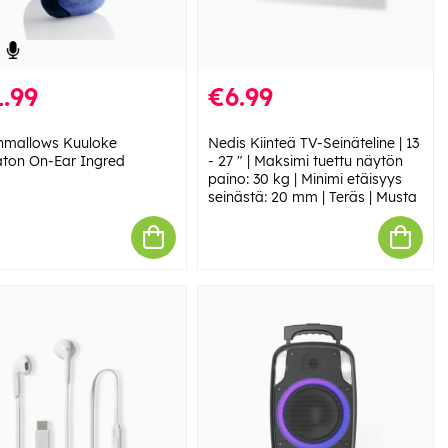
.99
€6.99
hmallows Kuuloke
Nedis Kiinteä TV-Seinäteline | 13
ton On-Ear Ingred
- 27 " | Maksimi tuettu näytön
paino: 30 kg | Minimi etäisyys
seinästä: 20 mm | Teräs | Musta