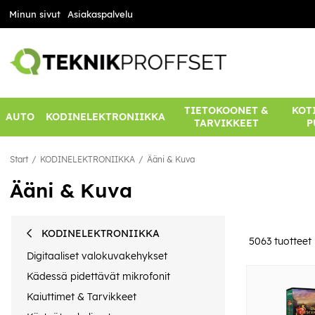
Minun sivut
Asiakaspalvelu
TIETOKOONET &
KOTI
AUTO
KODINELEKTRONIIKKA
TARVIKKEET
P
Start
KODINELEKTRONIIKKA
Ääni & Kuva
Ääni & Kuva
KODINELEKTRONIIKKA
5063
tuotteet
Digitaaliset valokuvakehykset
Kädessä pidettävät mikrofonit
Kaiuttimet & Tarvikkeet