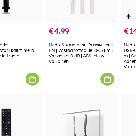
€4.99
€14
oth®
Nedis Sisäantenni | Passiivinen |
Nedis 
foni kaiuttimella
FM | Vastaanottoalue: 0-15 km |
USB-C™
ella Musta
Vahvistus: 0 dB | ABS-Muovi |
m | S
Valkoinen
Äänen
Valko