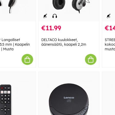
€11.99
€14
 Langalliset
DELTACO kuulokkeet,
STREE
 3.5 mm | Kaapelin
äänensäätö, kaapeli 2,2m
kokoo
m | Musta
must