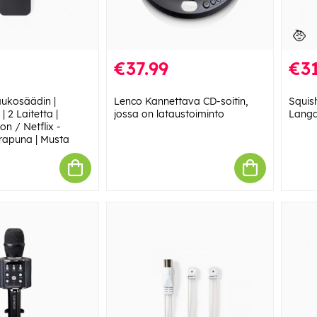
€37.99
€31
aukosäädin |
Lenco Kannettava CD-soitin,
Squis
| 2 Laitetta |
jossa on lataustoiminto
Langa
on / Netflix -
frapuna | Musta