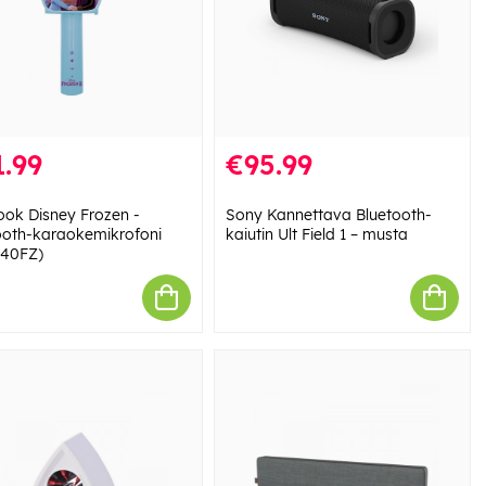
.99
€95.99
ook Disney Frozen -
Sony Kannettava Bluetooth-
ooth-karaokemikrofoni
kaiutin Ult Field 1 – musta
40FZ)