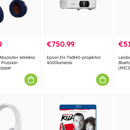
9
€750.99
€51
bsolute+ Wireless
Epson EH-TW840-projektori
Lexib
 Prussian
4000lumenia
Bluet
copper
(MIC2