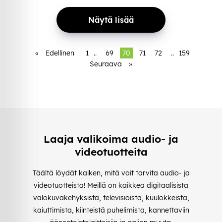
Näytä lisää
«
Edellinen
1
..
69
70
71
72
..
159
Seuraava
»
Laaja valikoima audio- ja
videotuotteita
Täältä löydät kaiken, mitä voit tarvita audio- ja
videotuotteista! Meillä on kaikkea digitaalisista
valokuvakehyksistä, televisioista, kuulokkeista,
kaiuttimista, kiinteistä puhelimista, kannettaviin