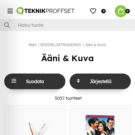
0
0
Start
KODINELEKTRONIIKKA
Ääni & Kuva
Ääni & Kuva
Suodata
Järjestellä
5057
tuotteet