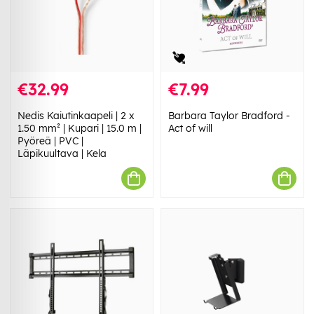
€32.99
€7.99
Nedis Kaiutinkaapeli | 2 x
Barbara Taylor Bradford -
1.50 mm² | Kupari | 15.0 m |
Act of will
Pyöreä | PVC |
Läpikuultava | Kela