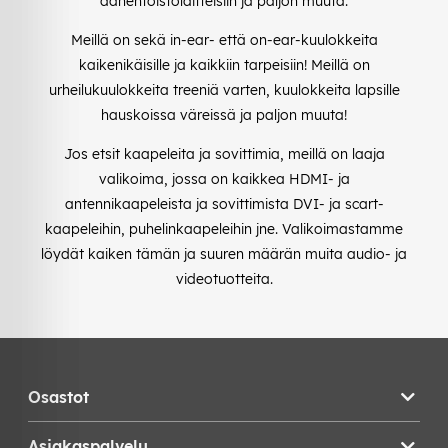
äänentoistolaitteisiin ja paljon muuta.
Meillä on sekä in-ear- että on-ear-kuulokkeita
kaikenikäisille ja kaikkiin tarpeisiin! Meillä on
urheilukuulokkeita treeniä varten, kuulokkeita lapsille
hauskoissa väreissä ja paljon muuta!
Jos etsit kaapeleita ja sovittimia, meillä on laaja
valikoima, jossa on kaikkea HDMI- ja
antennikaapeleista ja sovittimista DVI- ja scart-
kaapeleihin, puhelinkaapeleihin jne. Valikoimastamme
löydät kaiken tämän ja suuren määrän muita audio- ja
videotuotteita.
Osastot
Asiakaspalvelu