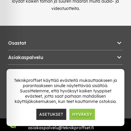
löydät kaiken tämän ja suuren määrän muita audio- ja
videotuotteita.
Osastot
Asiakaspalvelu
Teknikproffset
Teknikproffset käyttää evästeitä mukauttaakseen ja
parantaakseen sinulle näytettävää sisältöä.
Vaihda Maa
Suosittelemme, että hyväksyt kaiken tyyppiset
evästeet, jotta saat parhaan mahdollisen
käyttäjäkokemuksen, kun teet kauttamme ostoksia.
ASETUKSET
HYVÄKSY
TP E-commerce Nordic AB
Org.nr: 559386-1841
asiakaspalvelu@teknikproffset.fi