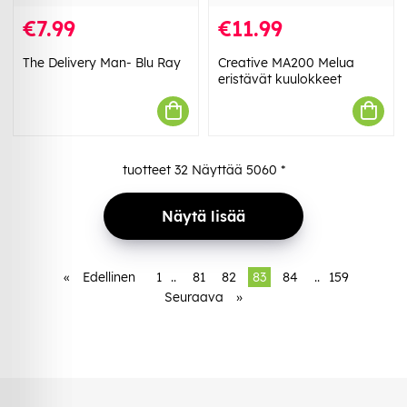
€7.99
€11.99
The Delivery Man- Blu Ray
Creative MA200 Melua
eristävät kuulokkeet
tuotteet
32
Näyttää
5060
*
Näytä lisää
«
Edellinen
1
..
81
82
83
84
..
159
Seuraava
»