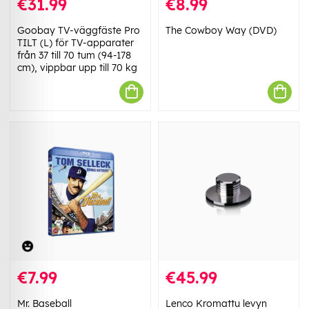
€31.99
€8.99
Goobay TV-väggfäste Pro
The Cowboy Way (DVD)
TILT (L) för TV-apparater
från 37 till 70 tum (94-178
cm), vippbar upp till 70 kg
€7.99
€45.99
Mr. Baseball
Lenco Kromattu levyn