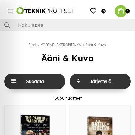
0
0
Start
KODINELEKTRONIIKKA
Ääni & Kuva
Ääni & Kuva
Suodata
Järjestellä
5060
tuotteet