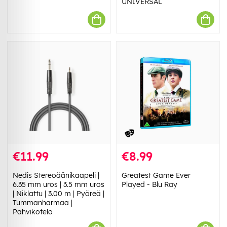
UNIVERSAL
€11.99
€8.99
Nedis Stereoäänikaapeli |
Greatest Game Ever
6.35 mm uros | 3.5 mm uros
Played - Blu Ray
| Niklattu | 3.00 m | Pyöreä |
Tummanharmaa |
Pahvikotelo