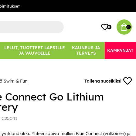
oimitukset
0
0
LELUT, TUOTTEET LAPSILLE
KAUNEUS JA
KAMPANJAT
JA VAUVOILLE
TERVEYS
ää Swim & Fun
Tallena suosikiksi
e Connect Go Lithium
tery
:
C25041
onyylikloridiakku Yhteensopiva mallien Blue Connect (valkoinen) ja