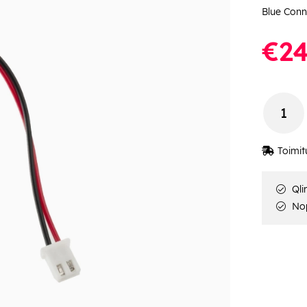
Blue Conne
€24
Toimit
Qli
Nop