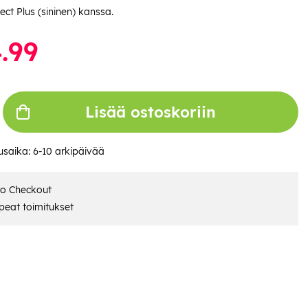
ct Plus (sininen) kanssa.
.99
Lisää ostoskoriin
usaika:
6-10 arkipäivää
ro Checkout
eat toimitukset