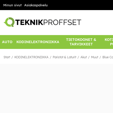
Minun sivut
Asiakaspalvelu
TIETOKOONET &
KOTI
AUTO
KODINELEKTRONIIKKA
TARVIKKEET
P
Start
KODINELEKTRONIIKKA
Paristot & Laturit
Akut
Muut
Blue Co