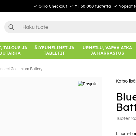
Qliro Checkout
Yli 50 000 tuotetta
Nopeat t
, TALOUS JA
ÄLYPUHELIMET JA
URHEILU, VAPAA-AIKA
UUTARHA
TABLETIT
JA HARRASTUS
nnect Go Lithium Battery
Katso lis
Blu
Bat
Tuotenro
Litium-ti