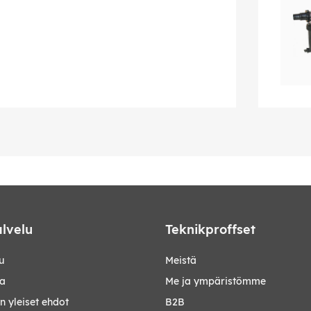
lvelu
Teknikproffset
u
Meistä
ta
Me ja ympäristömme
 yleiset ehdot
B2B