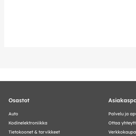
Osastot
Asiakaspa
auto
Palvelu ja ap
kodinelektroniikka
Ottaa yhteyt
tietokoonet & tarvikkeet
Verkkokaupan