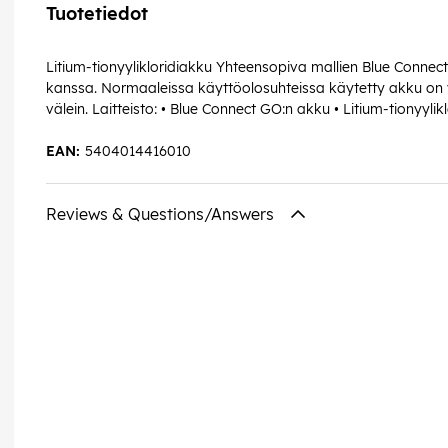
Tuotetiedot
Litium-tionyylikloridiakku Yhteensopiva mallien Blue Connect 
kanssa. Normaaleissa käyttöolosuhteissa käytetty akku on
välein. Laitteisto: • Blue Connect GO:n akku • Litium-tionyyli
EAN:
5404014416010
Reviews & Questions/Answers